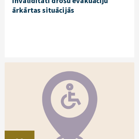
invaliditāti drošu evakuāciju
ārkārtas situācijās