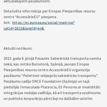
aktuālākajiem pasākumiem.
Detalizēta informācija par Eiropas Pieejamības resursu
centrs “AccessibleEU” pieejama
šeit:
https://ec.europa.eu/social/main.jsp?
catId=1612&langId=en&
Aktuāli notikumi:
2023. gada 6. jūnijā Pasaules Sabiedriskā transporta samita
laikā, kas notika Barselonā, Spānijā, jaunais Eiropas
Pieejamības resursu centrs AccessibleEU organizēja
pasākumu “Palielinot iekļaujošu sabiedrisko transportu”.
Pasākumu vadīja ONCE Foundation (Spānija) un tajā
piedalījās Inmaculada Placencia, ES Personu ar invaliditāti
integrācijas nodaļas vadītāja, kā arī transporta uzņēmumu
un publisko korporāciju pārstāvji no dažādām valstīm.