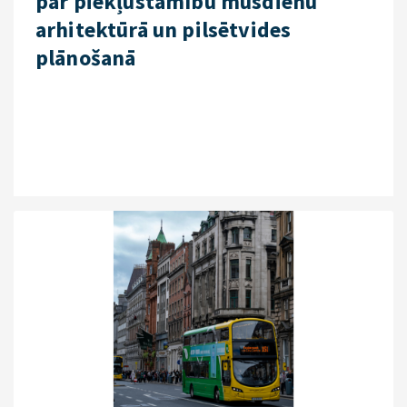
par piekļūstamību mūsdienu
arhitektūrā un pilsētvides
plānošanā