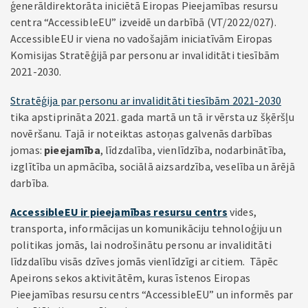
ģenerāldirektorāta iniciētā Eiropas Pieejamības resursu
centra “AccessibleEU” izveidē un darbībā (VT/2022/027).
AccessibleEU ir viena no vadošajām iniciatīvām Eiropas
Komisijas Stratēģijā par personu ar invaliditāti tiesībām
2021-2030.
Stratēģija par personu ar invaliditāti tiesībām 2021-2030
tika apstiprināta 2021. gada martā un tā ir vērsta uz šķēršļu
novēršanu. Tajā ir noteiktas astoņas galvenās darbības
jomas:
pieejamība
, līdzdalība, vienlīdzība, nodarbinātība,
izglītība un apmācība, sociālā aizsardzība, veselība un ārējā
darbība.
AccessibleEU ir pieejamības resursu centrs
vides,
transporta, informācijas un komunikāciju tehnoloģiju un
politikas jomās, lai nodrošinātu personu ar invaliditāti
līdzdalību visās dzīves jomās vienlīdzīgi ar citiem. Tāpēc
Apeirons sekos aktivitātēm, kuras īstenos Eiropas
Pieejamības resursu centrs “AccessibleEU” un informēs par