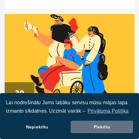
30
OCT
Lai nodrošinātu Jums labāku servisu mūsu mājas lapa
izmanto sīkdatnes. Uzzināt vairāk –
Privātuma Politika
25. septembris. 2024
AccessibleEU pasākums –
Nepiekrītu
Piekrītu
Pieejamība un augstākā izglītība