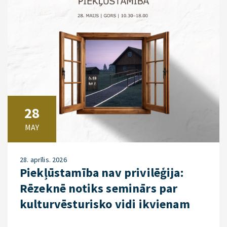
28
MAY
28. aprīlis. 2026
Piekļūstamība nav privilēģija:
Rēzeknē notiks seminārs par
kulturvēsturisko vidi ikvienam