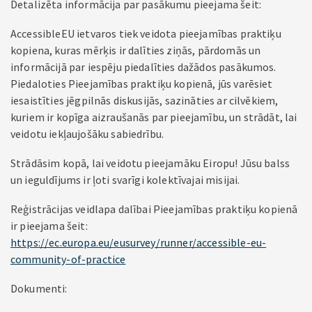
Detalizēta informācija par pasākumu pieejama šeit:
AccessibleEU ietvaros tiek veidota pieejamības praktiķu
kopiena, kuras mērķis ir dalīties ziņās, pārdomās un
informācijā par iespēju piedalīties dažādos pasākumos.
Piedaloties Pieejamības praktiķu kopienā, jūs varēsiet
iesaistīties jēgpilnās diskusijās, sazināties ar cilvēkiem,
kuriem ir kopīga aizraušanās par pieejamību, un strādāt, lai
veidotu iekļaujošāku sabiedrību.
Strādāsim kopā, lai veidotu pieejamāku Eiropu! Jūsu balss
un ieguldījums ir ļoti svarīgi kolektīvajai misijai.
Reģistrācijas veidlapa dalībai Pieejamības praktiķu kopienā
ir pieejama šeit:
https://ec.europa.eu/eusurvey/runner/accessible-eu-
community-of-practice
Dokumenti: