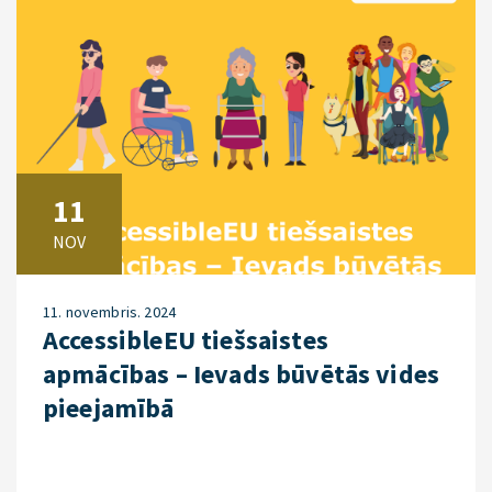
11
NOV
11. novembris. 2024
AccessibleEU tiešsaistes
apmācības – Ievads būvētās vides
pieejamībā