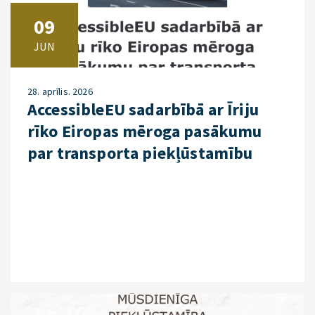
09
JUN
28. aprīlis. 2026
AccessibleEU sadarbībā ar Īriju
rīko Eiropas mēroga pasākumu
par transporta piekļūstamību