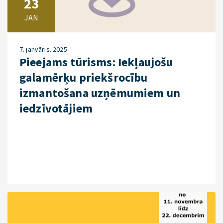
23
JAN
7. janvāris. 2025
Pieejams tūrisms: Iekļaujošu
galamērķu priekšrocību
izmantošana uzņēmumiem un
iedzīvotājiem