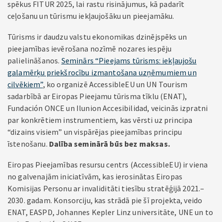
spēkus FITUR 2025, lai rastu risinājumus, kā padarīt
ceļošanu un tūrismu iekļaujošāku un pieejamāku.
Tūrisms ir daudzu valstu ekonomikas dzinējspēks un
pieejamības ievērošana nozīmē nozares iespēju
palielināšanos.
Seminārs “Pieejams tūrisms: iekļaujošu
galamērķu priekšrocību izmantošana uzņēmumiem un
cilvēkiem”
, ko organizē AccessibleEU un UN Tourism
sadarbībā ar Eiropas Pieejamu tūrisma tīklu (ENAT),
Fundación ONCE un Ilunion Accesibilidad, veicinās izpratni
par konkrētiem instrumentiem, kas vērsti uz principa
“dizains visiem” un vispārējas pieejamības principu
īstenošanu.
Dalība seminārā būs bez maksas.
Eiropas Pieejamības resursu centrs (AccessibleEU) ir viena
no galvenajām iniciatīvām, kas ierosinātas Eiropas
Komisijas Personu ar invaliditāti tiesību stratēģijā 2021.–
2030. gadam. Konsorciju, kas strādā pie šī projekta, veido
ENAT, EASPD, Johannes Kepler Linz universitāte, UNE un to