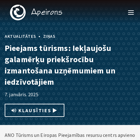
•
AKTUALITĀTES
ZIŅAS
Pieejams tūrisms: Iekļaujošu
galamērķu priekšrocību
izmantošana uzņēmumiem un
iedzīvotājiem
7. janvāris. 2025
KLAUSĪTIES
ANO Tūrisms un Eiropas Pieejamības resursu centrs apvieno