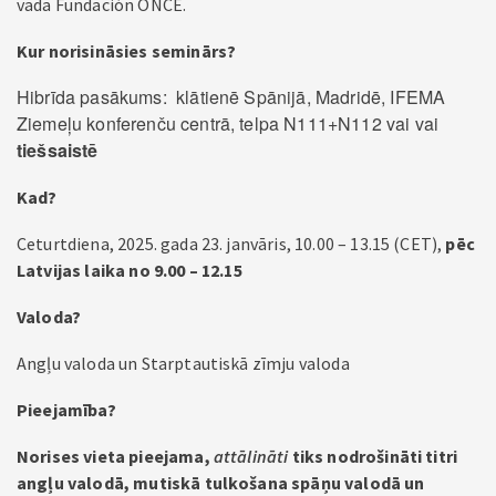
vada Fundación ONCE.
Kur norisināsies seminārs?
Hibrīda pasākums: klātienē Spānijā, Madridē, IFEMA
Ziemeļu konferenču centrā, telpa N111+N112 vai vai
tiešsaistē
Kad?
Ceturtdiena, 2025. gada 23. janvāris, 10.00 – 13.15 (CET),
pēc
Latvijas laika no 9.00 – 12.15
Valoda?
Angļu valoda un Starptautiskā zīmju valoda
Pieejamība?
Norises vieta pieejama,
attālināti
tiks nodrošināti titri
angļu valodā, mutiskā tulkošana spāņu valodā un