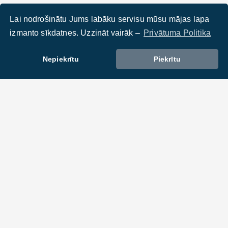
Lai nodrošinātu Jums labāku servisu mūsu mājas lapa
izmanto sīkdatnes. Uzzināt vairāk –
Privātuma Politika
Nepiekrītu
Piekrītu