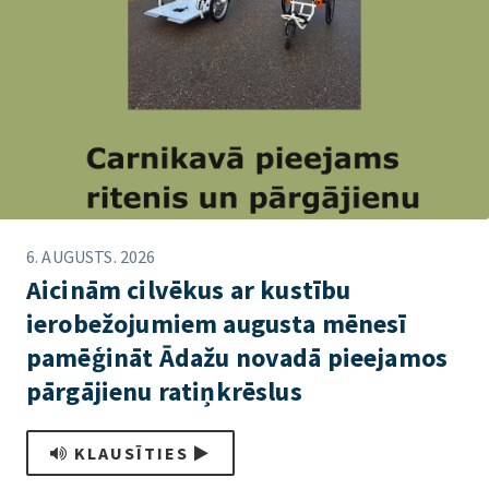
6. AUGUSTS. 2026
Aicinām cilvēkus ar kustību
ierobežojumiem augusta mēnesī
pamēģināt Ādažu novadā pieejamos
pārgājienu ratiņkrēslus
KLAUSĪTIES