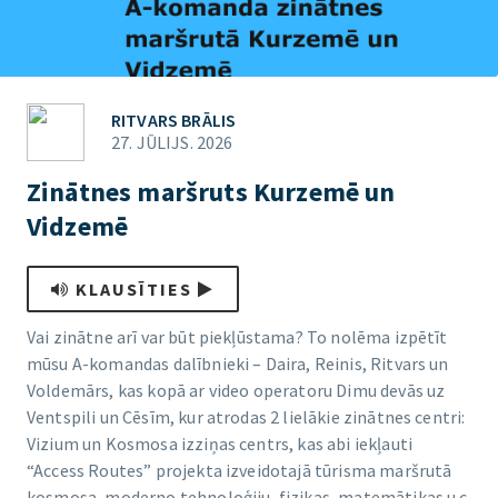
RITVARS BRĀLIS
27. JŪLIJS. 2026
Zinātnes maršruts Kurzemē un
Vidzemē
KLAUSĪTIES
Vai zinātne arī var būt piekļūstama? To nolēma izpētīt
mūsu A-komandas dalībnieki – Daira, Reinis, Ritvars un
Voldemārs, kas kopā ar video operatoru Dimu devās uz
Ventspili un Cēsīm, kur atrodas 2 lielākie zinātnes centri:
Vizium un Kosmosa izziņas centrs, kas abi iekļauti
“Access Routes” projekta izveidotajā tūrisma maršrutā
kosmosa, moderno tehnoloģiju, fizikas, matemātikas u.c.