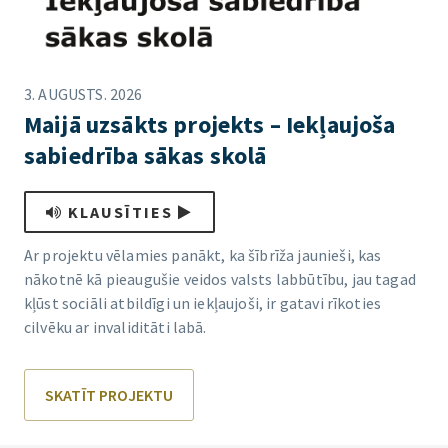
3. AUGUSTS. 2026
Maijā uzsākts projekts – Iekļaujoša
sabiedrība sākas skolā
KLAUSĪTIES
Ar projektu vēlamies panākt, ka šībrīža jaunieši, kas
nākotnē kā pieaugušie veidos valsts labbūtību, jau tagad
kļūst sociāli atbildīgi un iekļaujoši, ir gatavi rīkoties
cilvēku ar invaliditāti labā.
SKATĪT PROJEKTU