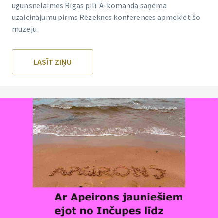
ugunsnelaimes Rīgas pilī. A-komanda saņēma
uzaicinājumu pirms Rēzeknes konferences apmeklēt šo
muzeju.
LASĪT ZIŅU