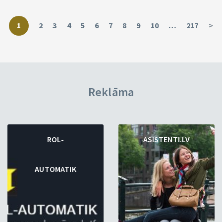
1
2
3
4
5
6
7
8
9
10
…
217
>
Reklāma
ROL-
ASISTENTI.LV
AUTOMATIK