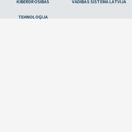
KIBERDROŠĪBAS
VADĪBAS SISTĒMA LATVIJĀ
TEHNOLOĢIJA