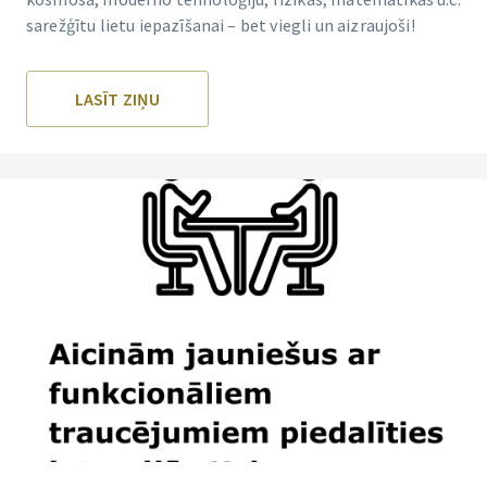
sarežģītu lietu iepazīšanai – bet viegli un aizraujoši!
LASĪT ZIŅU