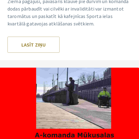
Ziema pagājusi, pavasaris klauvē pie durvīm un komanda
dodas pārbaudīt vai cilvēki ar invaliditāti var izmantot
taromātus un paskatīt kā kafejnīcas Sporta ielas
kvartālā gatavojas atklāšanas svētkiem.
LASĪT ZIŅU