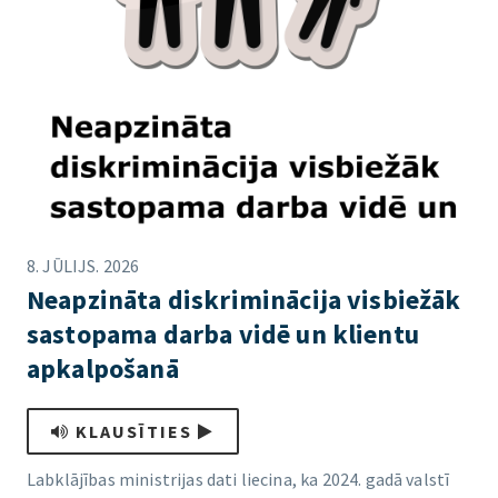
8. JŪLIJS. 2026
Neapzināta diskriminācija visbiežāk
sastopama darba vidē un klientu
apkalpošanā
KLAUSĪTIES
Labklājības ministrijas dati liecina, ka 2024. gadā valstī