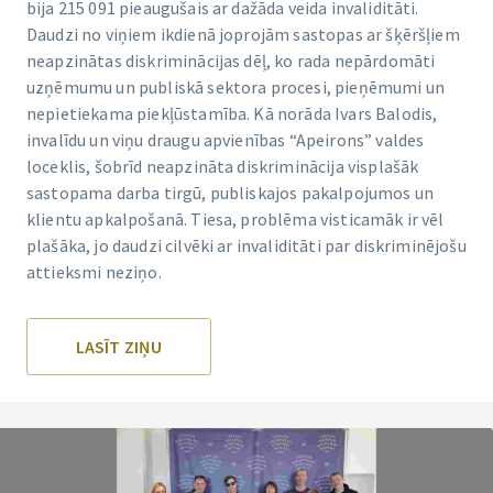
bija 215 091 pieaugušais ar dažāda veida invaliditāti.
Daudzi no viņiem ikdienā joprojām sastopas ar šķēršļiem
neapzinātas diskriminācijas dēļ, ko rada nepārdomāti
uzņēmumu un publiskā sektora procesi, pieņēmumi un
nepietiekama piekļūstamība. Kā norāda Ivars Balodis,
invalīdu un viņu draugu apvienības “Apeirons” valdes
loceklis, šobrīd neapzināta diskriminācija visplašāk
sastopama darba tirgū, publiskajos pakalpojumos un
klientu apkalpošanā. Tiesa, problēma visticamāk ir vēl
plašāka, jo daudzi cilvēki ar invaliditāti par diskriminējošu
attieksmi neziņo.
LASĪT ZIŅU