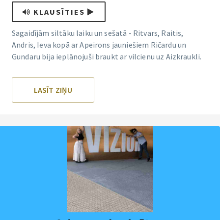
KLAUSĪTIES
Sagaidījām siltāku laiku un sešatā - Ritvars, Raitis,
Andris, Ieva kopā ar Apeirons jauniešiem Ričardu un
Gundaru bija ieplānojuši braukt ar vilcienu uz Aizkraukli.
LASĪT ZIŅU