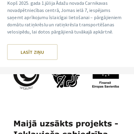
Kopš 2025. gada 1.jūlija Ādažu novada Carnikavas
novadpētniecības centrā, Jomas ielā 7, iespējams
saņemt aprīkojumu īslaicīgai lietošanai – pārgājieniem
domātu ratiņkrēslu un ratiņkrēsla transportēšanas
velosipēdu, lai dotos pārgājienā tuvākajā apkārtnē.
LASĪT ZIŅU