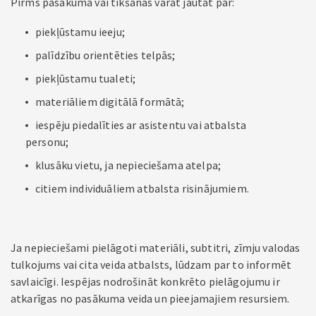
Pirms pasākuma vai tikšanās varat jautāt par:
piekļūstamu ieeju;
palīdzību orientēties telpās;
piekļūstamu tualeti;
materiāliem digitālā formātā;
iespēju piedalīties ar asistentu vai atbalsta
personu;
klusāku vietu, ja nepieciešama atelpa;
citiem individuāliem atbalsta risinājumiem.
Ja nepieciešami pielāgoti materiāli, subtitri, zīmju valodas
tulkojums vai cita veida atbalsts, lūdzam par to informēt
savlaicīgi. Iespējas nodrošināt konkrēto pielāgojumu ir
atkarīgas no pasākuma veida un pieejamajiem resursiem.