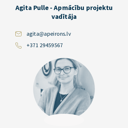
Agita Pulle - Apmācību projektu
vadītāja
agita@apeirons.lv
+371 29459567