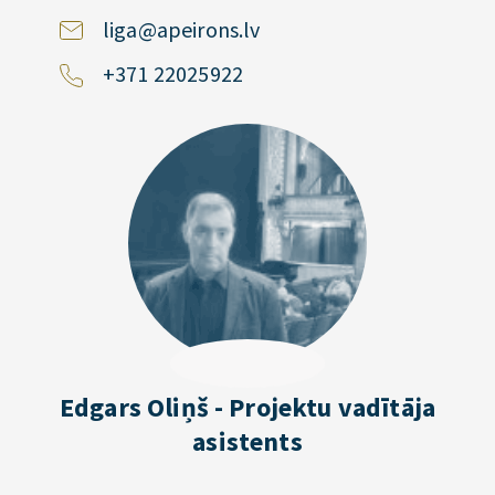
liga@apeirons.lv
+371 22025922
Edgars Oliņš - Projektu vadītāja
asistents