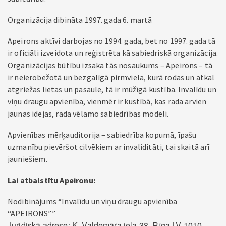
Organizācija dibināta 1997. gada 6. martā
Apeirons aktīvi darbojas no 1994. gada, bet no 1997. gada tā
ir oficiāli izveidota un reģistrēta kā sabiedriskā organizācija.
Organizācijas būtību izsaka tās nosaukums – Apeirons – tā
ir neierobežotā un bezgalīgā pirmviela, kurā rodas un atkal
atgriežas lietas un pasaule, tā ir mūžīgā kustība. Invalīdu un
viņu draugu apvienība, vienmēr ir kustībā, kas rada arvien
jaunas idejas, rada vēlamo sabiedrības modeli.
Apvienības mērķauditorija – sabiedrība kopumā, īpašu
uzmanību pievēršot cilvēkiem ar invaliditāti, tai skaitā arī
jauniešiem.
Lai atbalstītu Apeironu:
Nodibinājums “Invalīdu un viņu draugu apvienība
“APEIRONS””
Juridiskā adrese: K. Valdemāra iela 38, Rīga LV-1010