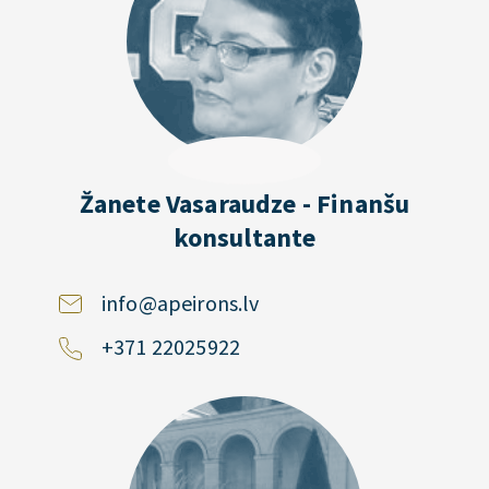
Žanete Vasaraudze - Finanšu
konsultante
info@apeirons.lv
+371 22025922