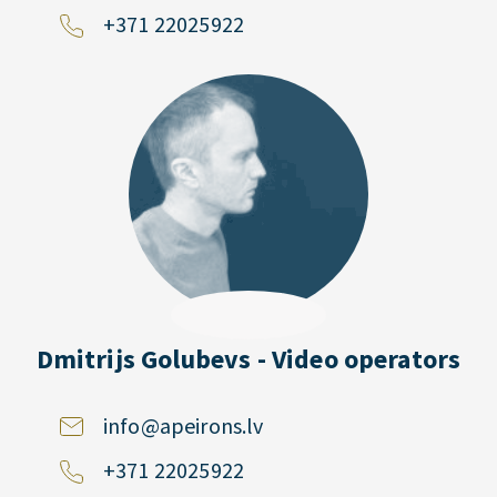
+371 22025922
Dmitrijs Golubevs - Video operators
info@apeirons.lv
+371 22025922