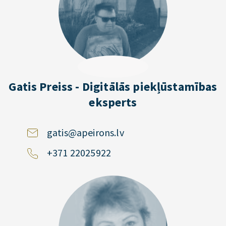
Gatis Preiss - Digitālās piekļūstamības
eksperts
gatis@apeirons.lv
+371 22025922