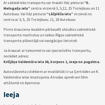
Ar sabiedrisko transportu var braukt līdz pieturai
“E.
Melngaiļa iela”
centra virzienā 3, 5,12, 25 Trolejbusu un 11
Autobusu. Vai līdz pieturai
“Lāčplēša iela”
virzienā no
centra ar 3, 5, 25 Trolejbusu. 11, 20 Autobusu
Pirms brauciena iesakām pārbaudīt aktuālos sabiedriskā
transporta maršrutus un laikus Rīgas sabiedriskā
transporta plānotājā vai navigācijas lietotnē.
Ja braucat ar taksometru vai specializēto transportu,
norādiet adresi:
Krišjāņa Valdemāra iela 38, korpuss 1, ieeja no pagalma.
Autostāvvieta cilvēkiem ar invaliditāti ir uz Ģertrūdes un K.
Valdemāra ielas krustojuma. Atrodas apmēram 50m
attālumā no Apeirona
Ieeja