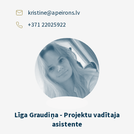
kristine@apeirons.lv
+371 22025922
Līga Graudiņa - Projektu vadītaja
asistente