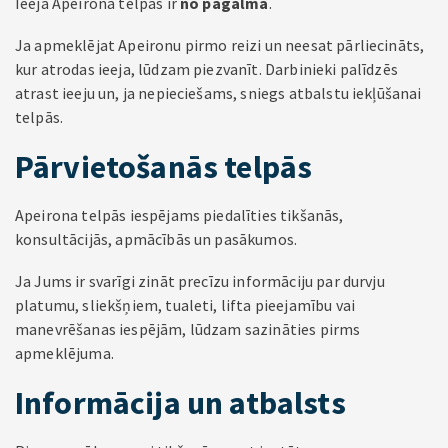
Ieeja Apeirona telpās ir
no pagalma
.
Ja apmeklējat Apeironu pirmo reizi un neesat pārliecināts,
kur atrodas ieeja, lūdzam piezvanīt. Darbinieki palīdzēs
atrast ieeju un, ja nepieciešams, sniegs atbalstu iekļūšanai
telpās.
Pārvietošanās telpās
Apeirona telpās iespējams piedalīties tikšanās,
konsultācijās, apmācībās un pasākumos.
Ja Jums ir svarīgi zināt precīzu informāciju par durvju
platumu, sliekšņiem, tualeti, lifta pieejamību vai
manevrēšanas iespējām, lūdzam sazināties pirms
apmeklējuma.
Informācija un atbalsts