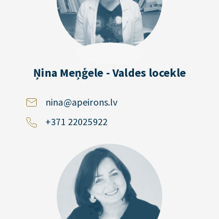
Ņina Meņģele - Valdes locekle
nina@apeirons.lv
+371 22025922