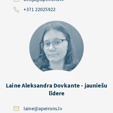
+371 22025922
Laine Aleksandra Dovkante - jauniešu
līdere
laine@apeirons.lv