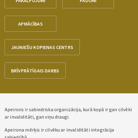
PAKALPOJUMI
PADOMI
APMĀCĪBAS
JAUNIEŠU KOPIENAS CENTRS
BRĪVPRĀTĪGAIS DARBS
Apeirons ir sabiedriska organizācija, kurā kopā ir gan cilvēki
ar invaliditāti, gan viņu draugi.
Apeirona mērķis ir cilvēku ar invaliditāti integrācija
sabiedrībā.