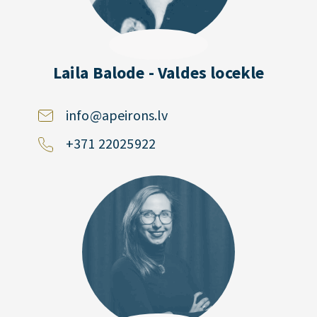
Laila Balode - Valdes locekle
info@apeirons.lv
+371 22025922