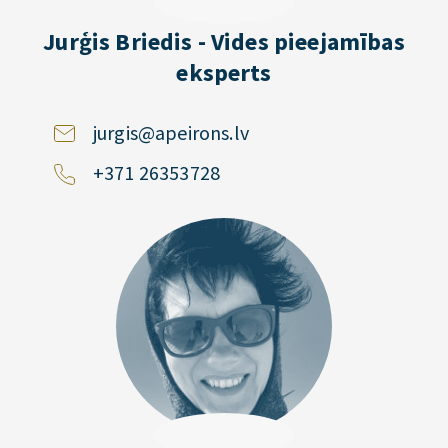
Jurģis Briedis - Vides pieejamības
eksperts
jurgis@apeirons.lv
+371 26353728