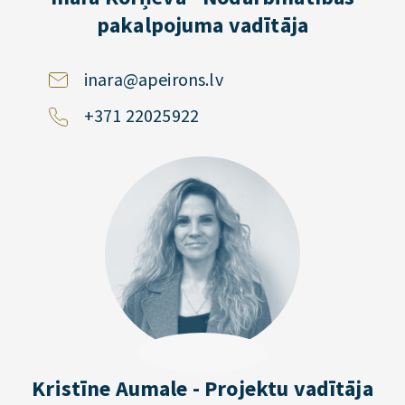
pakalpojuma vadītāja
inara@apeirons.lv
+371 22025922
Kristīne Aumale - Projektu vadītāja