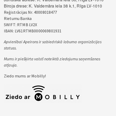
Biroja drese: K. Valdemāra iela 38 k.1, Rīga LV-1010
Reģistrācijas Nr. 40008018477
Rietumu Banka
SWIFT: RTMB LV2X
IBAN: LV61RTMB0000069801931
Apvienībai Apeirons ir sabiedriskā labuma organizācijas
statuss.
Mums ir piešķirta valstī noteiktā ziedojumu saņemšanas
atļauja.
Ziedo mums ar Mobilly!