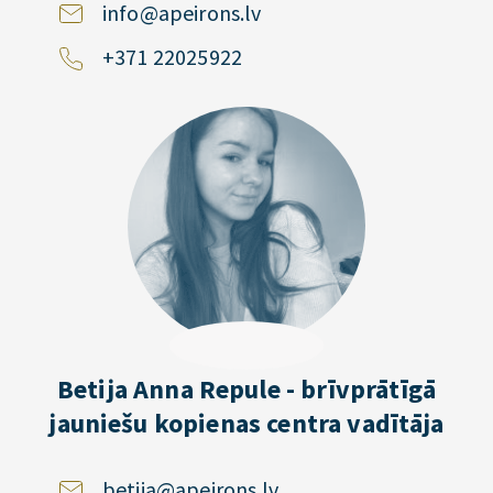
info@apeirons.lv
+371 22025922
Betija Anna Repule - brīvprātīgā
jauniešu kopienas centra vadītāja
betija@apeirons.lv