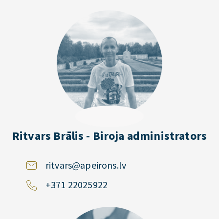
Ritvars Brālis - Biroja administrators
ritvars@apeirons.lv
+371 22025922