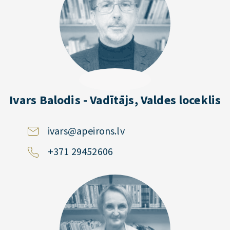
Ivars Balodis - Vadītājs, Valdes loceklis
ivars@apeirons.lv
+371 29452606