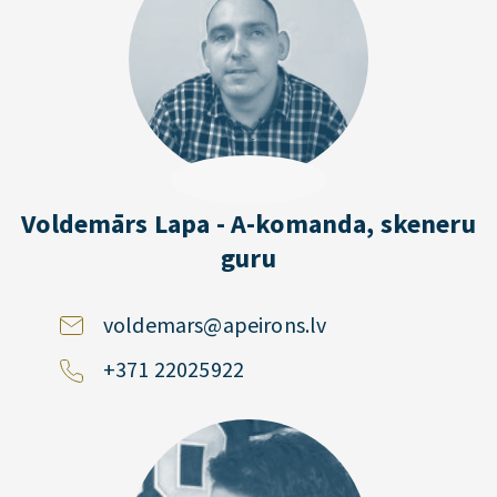
Voldemārs Lapa - A-komanda, skeneru
guru
voldemars@apeirons.lv
+371 22025922