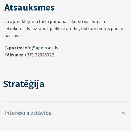
Atsauksmes
Ja apmeklējuma laikā pamanāt šķērsli vai Jums ir
ieteikums, kā uzlabot piekļūstamību, lūdzam mums par to
pastāstīt.
E-pasts:
info@apeirons.lv
Tālrunis:
+371 22025922
Stratēģija
Interešu aizstāvība