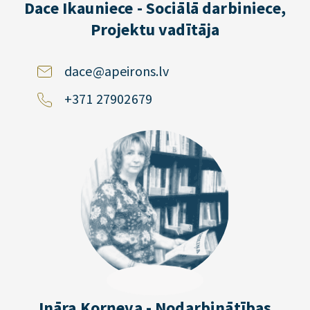
Dace Ikauniece - Sociālā darbiniece,
Projektu vadītāja
dace@apeirons.lv
+371 27902679
Ināra Korņeva - Nodarbinātības