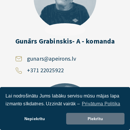
Gunārs Grabinskis- A - komanda
gunars@apeirons.lv
+371 22025922
Lai nodrošinātu Jums labāku servisu mūsu mājas lapa
izmanto sīkdatnes. Uzzināt vairāk –
Privātuma Politika
Nepiekrītu
Piekrītu