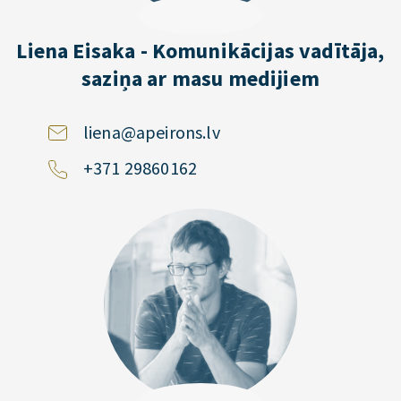
Liena Eisaka - Komunikācijas vadītāja,
saziņa ar masu medijiem
liena@apeirons.lv
+371 29860162