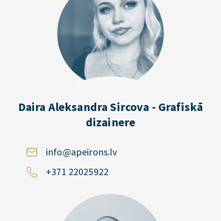
Daira Aleksandra Sircova - Grafiskā
dizainere
info@apeirons.lv
+371 22025922