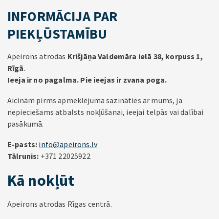
INFORMĀCIJA PAR
PIEKĻŪSTAMĪBU
Apeirons atrodas
Krišjāņa Valdemāra ielā 38, korpuss 1,
Rīgā
.
Ieeja ir no pagalma. Pie ieejas ir zvana poga.
Aicinām pirms apmeklējuma sazināties ar mums, ja
nepieciešams atbalsts nokļūšanai, ieejai telpās vai dalībai
pasākumā.
E-pasts:
info@apeirons.lv
Tālrunis:
+371 22025922
Kā nokļūt
Apeirons atrodas Rīgas centrā.