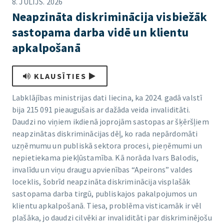
8. JŪLIJS. 2026
Neapzināta diskriminācija visbiežāk
sastopama darba vidē un klientu
apkalpošanā
KLAUSĪTIES
Labklājības ministrijas dati liecina, ka 2024. gadā valstī
bija 215 091 pieaugušais ar dažāda veida invaliditāti.
Daudzi no viņiem ikdienā joprojām sastopas ar šķēršļiem
neapzinātas diskriminācijas dēļ, ko rada nepārdomāti
uzņēmumu un publiskā sektora procesi, pieņēmumi un
nepietiekama piekļūstamība. Kā norāda Ivars Balodis,
invalīdu un viņu draugu apvienības “Apeirons” valdes
loceklis, šobrīd neapzināta diskriminācija visplašāk
sastopama darba tirgū, publiskajos pakalpojumos un
klientu apkalpošanā. Tiesa, problēma visticamāk ir vēl
plašāka, jo daudzi cilvēki ar invaliditāti par diskriminējošu