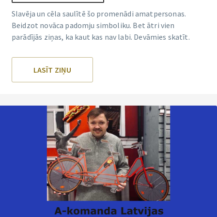
Slavēja un cēla saulītē šo promenādi amatpersonas.
Beidzot novāca padomju simboliku. Bet ātri vien
parādījās ziņas, ka kaut kas nav labi. Devāmies skatīt.
LASĪT ZIŅU