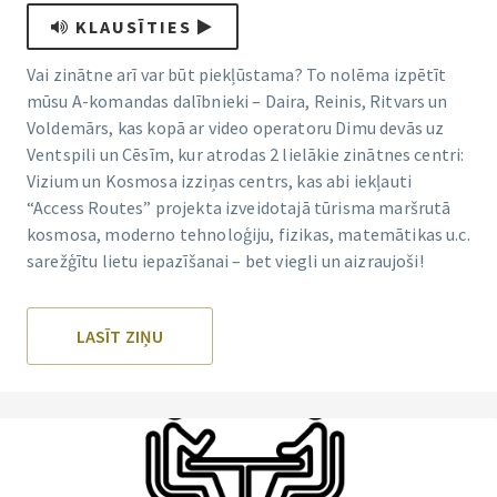
KLAUSĪTIES
Vai zinātne arī var būt piekļūstama? To nolēma izpētīt
mūsu A-komandas dalībnieki – Daira, Reinis, Ritvars un
Voldemārs, kas kopā ar video operatoru Dimu devās uz
Ventspili un Cēsīm, kur atrodas 2 lielākie zinātnes centri:
Vizium un Kosmosa izziņas centrs, kas abi iekļauti
“Access Routes” projekta izveidotajā tūrisma maršrutā
kosmosa, moderno tehnoloģiju, fizikas, matemātikas u.c.
sarežģītu lietu iepazīšanai – bet viegli un aizraujoši!
LASĪT ZIŅU