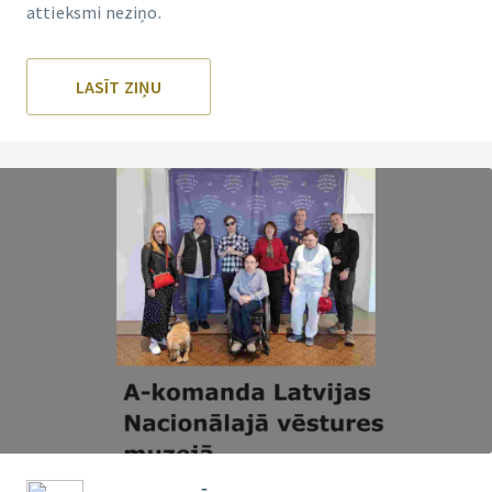
attieksmi neziņo.
LASĪT ZIŅU