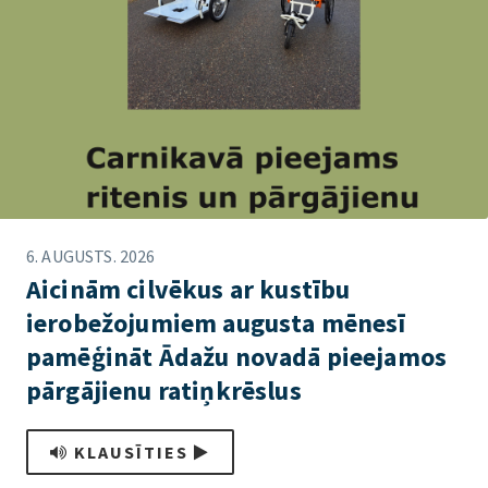
6. AUGUSTS. 2026
Aicinām cilvēkus ar kustību
ierobežojumiem augusta mēnesī
pamēģināt Ādažu novadā pieejamos
pārgājienu ratiņkrēslus
KLAUSĪTIES