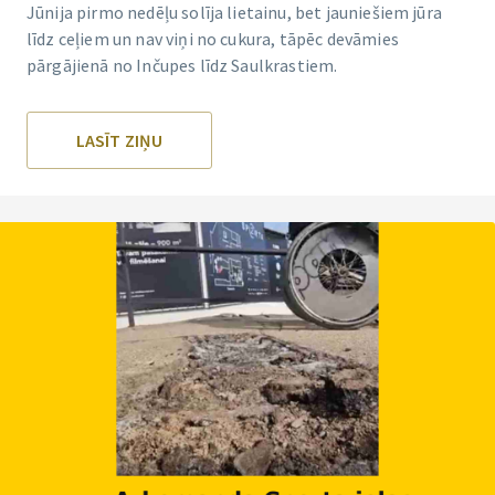
Jūnija pirmo nedēļu solīja lietainu, bet jauniešiem jūra
līdz ceļiem un nav viņi no cukura, tāpēc devāmies
pārgājienā no Inčupes līdz Saulkrastiem.
LASĪT ZIŅU