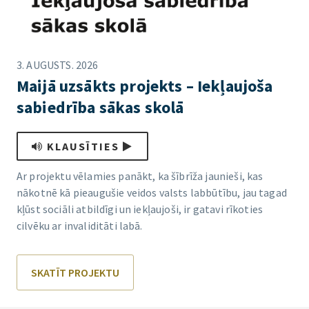
3. AUGUSTS. 2026
Maijā uzsākts projekts – Iekļaujoša
sabiedrība sākas skolā
KLAUSĪTIES
Ar projektu vēlamies panākt, ka šībrīža jaunieši, kas
nākotnē kā pieaugušie veidos valsts labbūtību, jau tagad
kļūst sociāli atbildīgi un iekļaujoši, ir gatavi rīkoties
cilvēku ar invaliditāti labā.
SKATĪT PROJEKTU