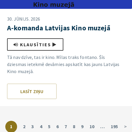
30. JŪNIJS. 2026
A-komanda Latvijas Kino muzejā
KLAUSĪTIES
Tā nav dzīve, tas ir kino. Mīlas traks fontano. Šīs
dziesmas ietekmē devāmies apskatīt kas jauns Latvijas
Kino muzejā.
LASĪT ZIŅU
1
2
3
4
5
6
7
8
9
10
…
195
>