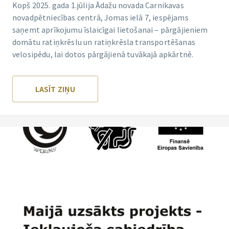
Kopš 2025. gada 1.jūlija Ādažu novada Carnikavas
novadpētniecības centrā, Jomas ielā 7, iespējams
saņemt aprīkojumu īslaicīgai lietošanai – pārgājieniem
domātu ratiņkrēslu un ratiņkrēsla transportēšanas
velosipēdu, lai dotos pārgājienā tuvākajā apkārtnē.
LASĪT ZIŅU