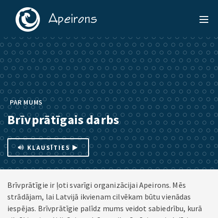
PAR MUMS
Brīvprātīgais darbs
KLAUSĪTIES
Brīvprātīgie ir ļoti svarīgi organizācijai Apeirons. Mēs
strādājam, lai Latvijā ikvienam cilvēkam būtu vienādas
iespējas. Brīvprātīgie palīdz mums veidot sabiedrību, kurā