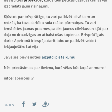
iesaistīties
projektos
, kuros tiek pētītas dažādas tēmas vai
izstrādāti jauni risinājumi.
Kļūstot par brīvprātīgo, tu vari palīdzēt cilvēkiem un
redzēt, ka tava darbība rada reālas pārmaiņas. Tu vari
iemācīties jaunas prasmes, satikt jaunus cilvēkus un kļūt par
daļu no draudzīgas un atbalstošas kopienas. Brīvprātīgais
darbs Apeironā ir iespēja darīt labu un palīdzēt veidot
iekļaujošāku Latviju.
Ja vēlies pievienoties
aizpildi pieteikumu
Mēs priecāsimies par ikvienu, kurš vēlas būt kopā ar mums!
info@apeirons.lv
DALIES :