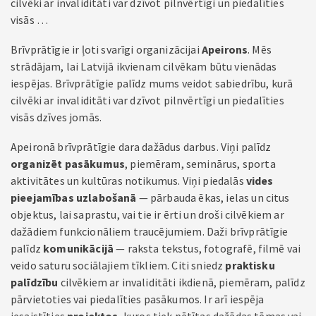
cilvēki ar invaliditāti var dzīvot pilnvērtīgi un piedalīties
visās …
Brīvprātīgie ir ļoti svarīgi organizācijai
Apeirons
. Mēs
strādājam, lai Latvijā ikvienam cilvēkam būtu vienādas
iespējas. Brīvprātīgie palīdz mums veidot sabiedrību, kurā
cilvēki ar invaliditāti var dzīvot pilnvērtīgi un piedalīties
visās dzīves jomās.
Apeironā brīvprātīgie dara dažādus darbus. Viņi palīdz
organizēt pasākumus
, piemēram, seminārus, sporta
aktivitātes un kultūras notikumus. Viņi piedalās
vides
pieejamības uzlabošanā
— pārbauda ēkas, ielas un citus
objektus, lai saprastu, vai tie ir ērti un droši cilvēkiem ar
dažādiem funkcionāliem traucējumiem. Daži brīvprātīgie
palīdz
komunikācijā
— raksta tekstus, fotografē, filmē vai
veido saturu sociālajiem tīkliem. Citi sniedz
praktisku
palīdzību
cilvēkiem ar invaliditāti ikdienā, piemēram, palīdz
pārvietoties vai piedalīties pasākumos. Ir arī iespēja