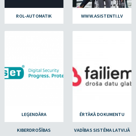
ROL-AUTOMATIK
WWW.ASISTENTI.LV
ESET.LV
FAILIEM.LV
LEĢENDĀRA
ĒRTĀKĀ DOKUMENTU
KIBERDROŠĪBAS
VADĪBAS SISTĒMA LATVIJĀ