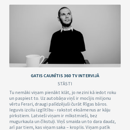
GATIS CAUNĪTIS 360 TV INTERVIJĀ
STĀSTI
Tu nemāki viņam pienākt klāt, jo nezini kā iedot roku
un paspiest to. Uz autobāņa viņš ir mocījis miljonu
vērtu Ferari, draugi palīdzējuši čurāt Rīgas bāros.
Ieguvis izcilu izglītību - rakstot eksāmenus ar kāju
pirkstiem. Latvieši viņam ir mīkstmieši, bez
mugurkaula un čīkstuļi. Viņš smaida un to dara daudz,
arī par tiem, kas viņam saka – kroplis. Viņam patīk