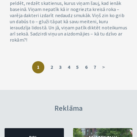
peldēt, redzēt skatienus, kurus viņam šauj, kad ienāk
baseinā. Viņam nepatīk kā ir nogriezta kreisā roka –
varēja dakteri izdarīt nedaudz smukāk. Viņš zin ko grib
un dabūs to – gluži tāpat kā savu meiteni, kuru
ieraudzīja lidostā. Un jā, viņam patīk diktēt noteikumus
arī seksā. Sadzirdi viņu un aizdomājies – kā tu dzīvo ar
rokām?!
1
2
3
4
5
6
7
>
Reklāma