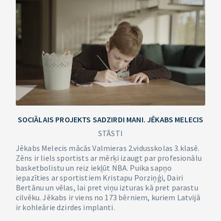
SOCIĀLAIS PROJEKTS SADZIRDI MANI. JĒKABS MELECIS
STĀSTI
Jēkabs Melecis mācās Valmieras 2.vidusskolas 3.klasē.
Zēns ir liels sportists ar mērķi izaugt par profesionālu
basketbolistu un reiz iekļūt NBA. Puika sapņo
iepazīties ar sportistiem Kristapu Porziņģi, Dairi
Bertānu un vēlas, lai pret viņu izturas kā pret parastu
cilvēku. Jēkabs ir viens no 173 bērniem, kuriem Latvijā
ir kohleārie dzirdes implanti.