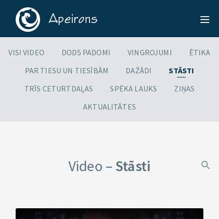
VISI VIDEO
DOD5 PADOMI
VINGROJUMI
ĒTIKA
PAR TIESU UN TIESĪBĀM
DAŽĀDI
STĀSTI
TRĪS CETURTDAĻAS
SPĒKA LAUKS
ZIŅAS
AKTUALITĀTES
Video –
Stāsti