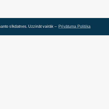
anto sīkdatnes. Uzzināt vairāk –
Privātuma Politika
0, Rīga, Latvija