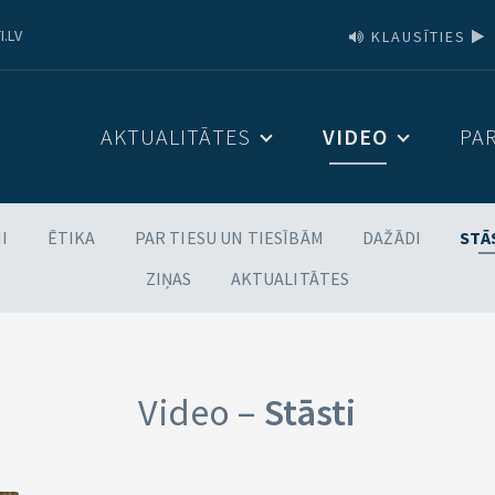
I.LV
KLAUSĪTIES
AKTUALITĀTES
VIDEO
PA
I
ĒTIKA
PAR TIESU UN TIESĪBĀM
DAŽĀDI
STĀ
ZIŅAS
AKTUALITĀTES
Video –
Stāsti