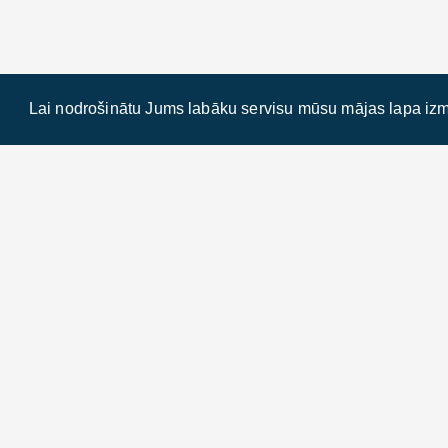
Lai nodrošinātu Jums labāku servisu mūsu mājas lapa izm
Kontakti
K. Valdemāra iela 38 k1, LV-101