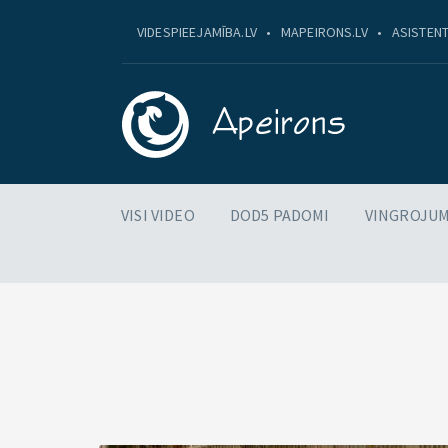
VIDESPIEEJAMĪBA.LV
MAPEIRONS.LV
ASISTENT
VISI VIDEO
DOD5 PADOMI
VINGROJUM