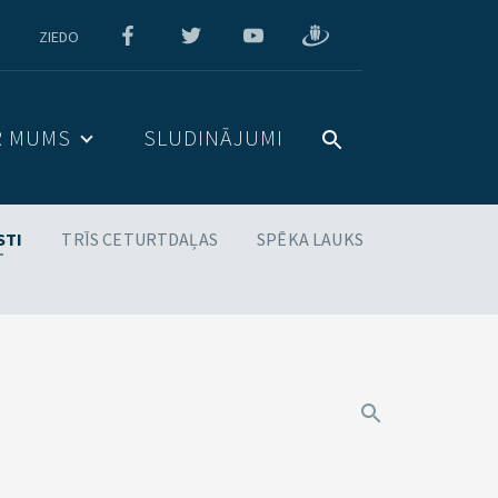
ZIEDO
R MUMS
SLUDINĀJUMI
STI
TRĪS CETURTDAĻAS
SPĒKA LAUKS