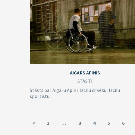
AIGARS APINIS
STĀSTI
Stāsts par Aigaru Apini. Izcilu cilvēku! Izcilu
sportistu!
<
1
…
3
4
5
6