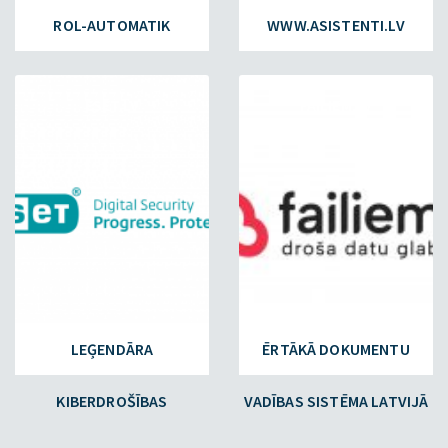
ROL-AUTOMATIK
WWW.ASISTENTI.LV
ESET.LV
FAILIEM.LV
LEĢENDĀRA
ĒRTĀKĀ DOKUMENTU
KIBERDROŠĪBAS
VADĪBAS SISTĒMA LATVIJĀ