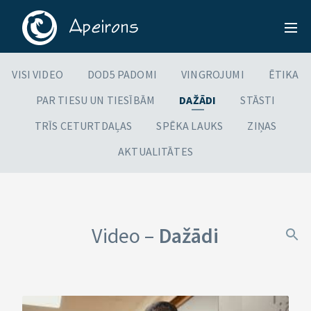
VISI VIDEO
DOD5 PADOMI
VINGROJUMI
ĒTIKA
PAR TIESU UN TIESĪBĀM
DAŽĀDI
STĀSTI
TRĪS CETURTDAĻAS
SPĒKA LAUKS
ZIŅAS
AKTUALITĀTES
Video –
Dažādi