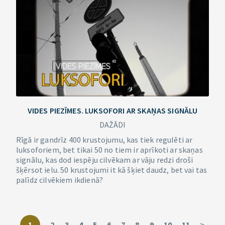
VIDES PIEZĪMES. LUKSOFORI AR SKAŅAS SIGNĀLU
DAŽĀDI
Rīgā ir gandrīz 400 krustojumu, kas tiek regulēti ar
luksoforiem, bet tikai 50 no tiem ir aprīkoti ar skaņas
signālu, kas dod iespēju cilvēkam ar vāju redzi droši
šķērsot ielu. 50 krustojumi it kā šķiet daudz, bet vai tas
palīdz cilvēkiem ikdienā?
1
2
3
4
5
6
7
8
9
10
11
>