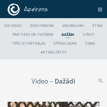
VISI VIDEO
DOD5 PADOMI
VINGROJUMI
ĒTIKA
PAR TIESU UN TIESĪBĀM
DAŽĀDI
STĀSTI
TRĪS CETURTDAĻAS
SPĒKA LAUKS
ZIŅAS
AKTUALITĀTES
Video –
Dažādi