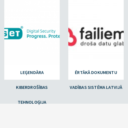
ESET.LV
FAILIEM.LV
LEĢENDĀRA
ĒRTĀKĀ DOKUMENTU
KIBERDROŠĪBAS
VADĪBAS SISTĒMA LATVIJĀ
TEHNOLOĢIJA