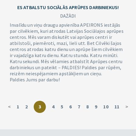
ES ATBALSTU SOCIĀLĀS APRŪPES DARBINIEKUS!
DAŽĀDI
Invalīdu un viņu draugu apvienība APEIRONS iestājās
par cilvēkiem, kuri atrodas Latvijas Sociālajos aprūpes
centros. Mēs varam diskutēt vai aprūpes centri ir
atbilstoši, piemēroti, mazi, lieli utt. Bet Cilvēki šajos
centros atrodas katru dienu un aprūpe šiem cilvēkiem
ir vajadzīga katru dienu. Katru stundu. Katru minūti.
Katru sekundi. Mēs vēlamies atbalstīt Aprūpes centru
darbiniekus un pateikt – PALDIES! Paldies par rūpēm,
reizēm neiespējamiem apstākļiem un cieņu.
Paldies Jums par darbu!
<
1
2
3
4
5
6
7
8
9
10
11
>