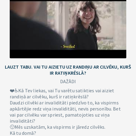
LAUZT TABU. VAI TU AIZIETU UZ RANDIŅU AR CILVĒKU, KURŠ
IR RATIŅKRĒSLĀ?
DAŽĀDI
❤️♿Kā Tev liekas, vai Tu varētu satikties vai aiziet
randiņā ar cilvēku, kurš ir ratiņkrēslā?
Daudzi cilvēki ar invaliditāti piedzīvo to, ka vispirms
apkārtējie redz viņa invaliditāti, nevis personību. Bet
vai par cilvēku var spriest, pamatojoties uz viņa
invaliditāti?
🙂Mēs uzskatām, ka vispirms ir jāredz cilvēks.
Kā tu domā?