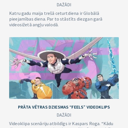
DAŽĀDI
Katru gadu maija trešā ceturtdiena ir Globālā
pieejamības diena. Par to stāstīts diezgan garā
videosižetā angļu valodā.
PRĀTA VĒTRAS DZIESMAS “FEELS” VIDEOKLIPS
DAŽĀDI
Videoklipa scenāriju atbildīgs ir Kaspars Roga. “Kādu