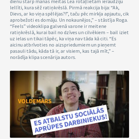
dienu starp manas meitas Lea rotaļlietām ieraudzīju
lellīti, kura sēž ratiņkrēslā. Pirmā reakcija bija: “Ak,
Dievs, ar ko viņa spēlējas?!”, taču pēc mirkļa apjautu, cik
aprobežoti es domāju. Un nokaunējos,” – stāstīja Roga.
“Feels” videoklipa galvenā varone ir meitene
ratiņkrēslā, kurai bail no dzīves un cilvēkiem – bail iziet
uz ielas un tikai tāpēc, ka viņa nav tāda kā citi. “Es
aicinu atbrīvoties no aizspriedumiem un pieņemt
pasauli tādu, kāda tā ir, ar visiem, kas tajā mīt,” –
norādīja klipa scenārija autors.