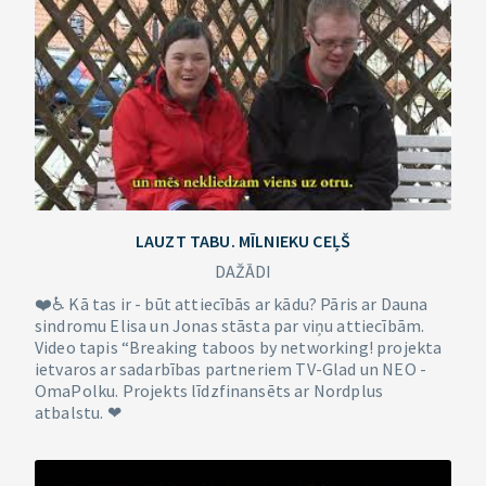
LAUZT TABU. MĪLNIEKU CEĻŠ
DAŽĀDI
❤️♿ Kā tas ir - būt attiecībās ar kādu? Pāris ar Dauna
sindromu Elisa un Jonas stāsta par viņu attiecībām.
Video tapis “Breaking taboos by networking! projekta
ietvaros ar sadarbības partneriem TV-Glad un NEO -
OmaPolku. Projekts līdzfinansēts ar Nordplus
atbalstu. ❤