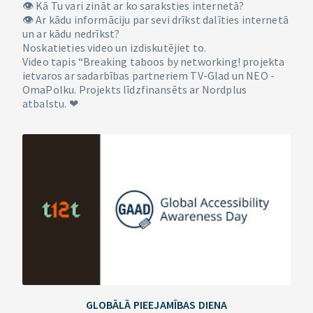
👁 Kā Tu vari zināt ar ko saraksties internetā?
👁 Ar kādu informāciju par sevi drīkst dalīties internetā
un ar kādu nedrīkst?
Noskatieties video un izdiskutējiet to.
Video tapis “Breaking taboos by networking! projekta
ietvaros ar sadarbības partneriem TV-Glad un NEO -
OmaPolku. Projekts līdzfinansēts ar Nordplus
atbalstu. ❤
GLOBĀLĀ PIEEJAMĪBAS DIENA