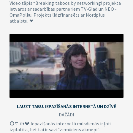
Video tāpis “Breaking taboos by networking! projekta
ietvaros ar sadarbības partneriem TV-Glad un NEO -
OmaPolku. Projekts līdzfinansēts ar Nordplus
atbalstu. ❤
LAUZT TABU. IEPAZĪŠANĀS INTERNETĀ UN DZĪVĒ
DAŽĀDI
🧑‍💻 👫💔 Iepazīšanās internetā mūsdienās ir ļoti
izplatīta, bet tai ir savi ”zemūdens akmeņi”.