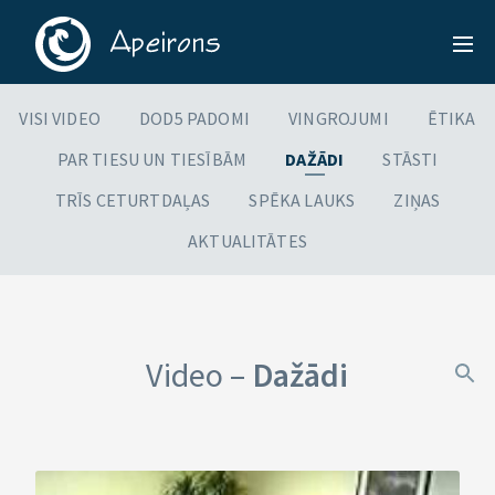
VISI VIDEO
DOD5 PADOMI
VINGROJUMI
ĒTIKA
PAR TIESU UN TIESĪBĀM
DAŽĀDI
STĀSTI
TRĪS CETURTDAĻAS
SPĒKA LAUKS
ZIŅAS
AKTUALITĀTES
Video –
Dažādi