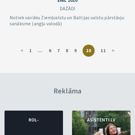
ENIL 2010
DAŽĀDI
Notiek vairāku Ziemļvalstu un Baltijas valstu pārstāvju
sanāksme (angļu valodā)
<
1
…
6
7
8
9
10
11
>
Reklāma
ROL-
ASISTENTI.LV