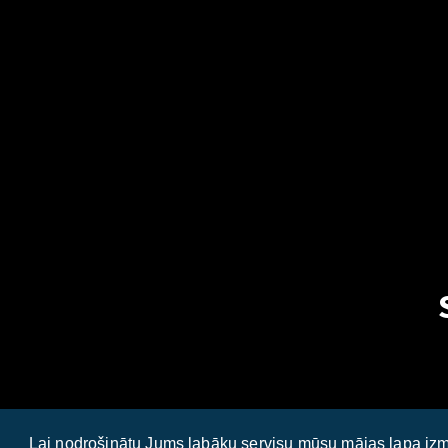
Lai nodrošinātu Jums labāku servisu mūsu mājas lapa izm