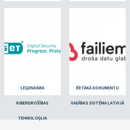
ESET.LV
FAILIEM.LV
LEĢENDĀRA
ĒRTĀKĀ DOKUMENTU
KIBERDROŠĪBAS
VADĪBAS SISTĒMA LATVIJĀ
TEHNOLOĢIJA