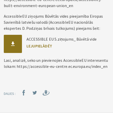
built-environment-european-union_en
AccessibleEU ziņojums Būvētās vides pieejamība Eiropas
Savienībā latviešu valodā (AccessibleEU nacionālās
ekspertes D. Podziņas brīvais tulkojums) pieejams šeit:
ACCESSIBLE EU 5.ziņojums_ Būvētā vide
Lasi, analizē, seko un pievienojies AccessibleEU interesentu
lokam: https://accessible-eu-centre.ec.europa.eu/index_en
DALIES :