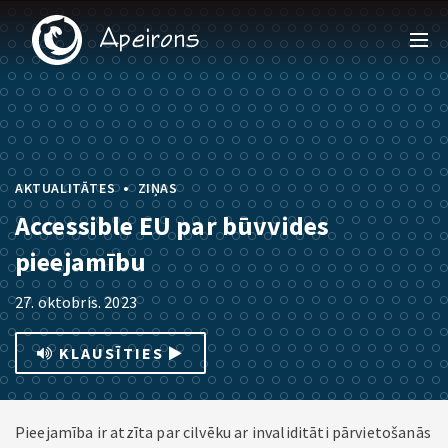
•
AKTUALITĀTES
ZIŅAS
Accessible EU par būvvides
pieejamību
27. oktobris. 2023
KLAUSĪTIES
Pieejamība ir atzīta par cilvēku ar invaliditāti pārvietošanās