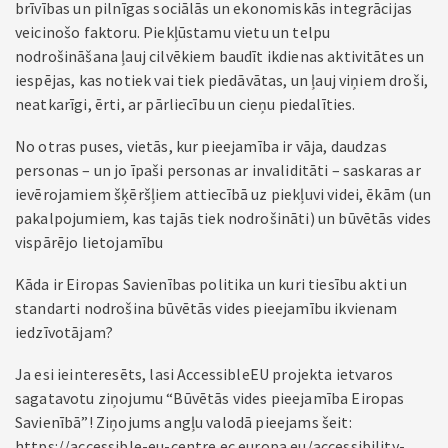
brīvības un pilnīgas sociālās un ekonomiskās integrācijas
veicinošo faktoru. Piekļūstamu vietu un telpu
nodrošināšana ļauj cilvēkiem baudīt ikdienas aktivitātes un
iespējas, kas notiek vai tiek piedāvātas, un ļauj viņiem droši,
neatkarīgi, ērti, ar pārliecību un cieņu piedalīties.
No otras puses, vietās, kur pieejamība ir vāja, daudzas
personas – un jo īpaši personas ar invaliditāti – saskaras ar
ievērojamiem šķēršļiem attiecībā uz piekļuvi videi, ēkām (un
pakalpojumiem, kas tajās tiek nodrošināti) un būvētās vides
vispārējo lietojamību
Kāda ir Eiropas Savienības politika un kuri tiesību akti un
standarti nodrošina būvētās vides pieejamību ikvienam
iedzīvotājam?
Ja esi ieinteresēts, lasi AccessibleEU projekta ietvaros
sagatavotu ziņojumu “Būvētās vides pieejamība Eiropas
Savienībā”! Ziņojums angļu valodā pieejams šeit:
https://accessible-eu-centre.ec.europa.eu/accessibility-