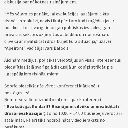
diskusija par nākotnes risinājumiem.
“Mēs vēlamies panākt, lai evakuācijas jautājumi tiktu
risināti proaktīvi, nevis tikai pēc tam kad traģēdija jau ir
notikusi. Ļoti svarīgi ir lai gan publiskās iestādes, gan
privātais sektors uzņemtos atbildību un nodrošinātu
cilvēku ar invaliditāti drošību jebkurā situācijā,” uzsver
“Apeirons” vadītājs Ivars Balodis.
Aicinām medijus, politikas veidotājus un visus interesentus
piedalīties šajā svarīgajā diskusijā un kopīgi strādāt pie
ilgtspējīgiem risinājumiem!
Šobrīd pieteikšanās vērot konferenci klātienē ir
noslēgusies!
Ņemot vērā lielo izrādīto interesi par konferenci
“Evakuācija. Ko darīt? Risinājumi cilvēku ar invaliditāti
drošai evakuācijai”
,
to no 10.00 – 14.00 būs iepēja vērot arī
attālināti, kā arī tiks nodrošināts video ieraksts no
pasākuma.