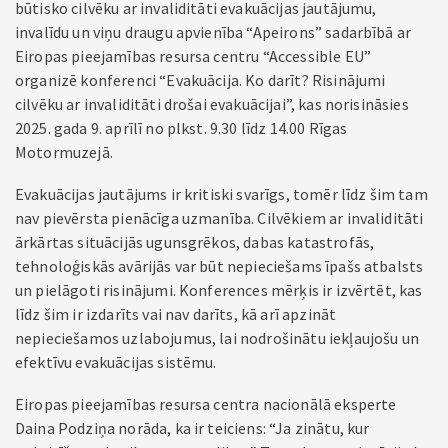
būtisko cilvēku ar invaliditāti evakuācijas jautājumu,
invalīdu un viņu draugu apvienība “Apeirons” sadarbībā ar
Eiropas pieejamības resursa centru “Accessible EU”
organizē konferenci “Evakuācija. Ko darīt? Risinājumi
cilvēku ar invaliditāti drošai evakuācijai”, kas norisināsies
2025. gada 9. aprīlī no plkst. 9.30 līdz 14.00 Rīgas
Motormuzejā.
Evakuācijas jautājums ir kritiski svarīgs, tomēr līdz šim tam
nav pievērsta pienācīga uzmanība. Cilvēkiem ar invaliditāti
ārkārtas situācijās ugunsgrēkos, dabas katastrofās,
tehnoloģiskās avārijās var būt nepieciešams īpašs atbalsts
un pielāgoti risinājumi. Konferences mērķis ir izvērtēt, kas
līdz šim ir izdarīts vai nav darīts, kā arī apzināt
nepieciešamos uzlabojumus, lai nodrošinātu iekļaujošu un
efektīvu evakuācijas sistēmu.
Eiropas pieejamības resursa centra nacionālā eksperte
Daina Podziņa norāda, ka ir teiciens: “Ja zinātu, kur