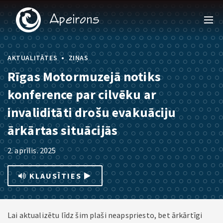
•
AKTUALITĀTES
ZIŅAS
Rīgas Motormuzejā notiks
konference par cilvēku ar
invaliditāti drošu evakuāciju
ārkārtas situācijās
2. aprīlis. 2025
KLAUSĪTIES
Lai aktualizētu līdz šim plaši neapspriesto, bet ārkārtīgi