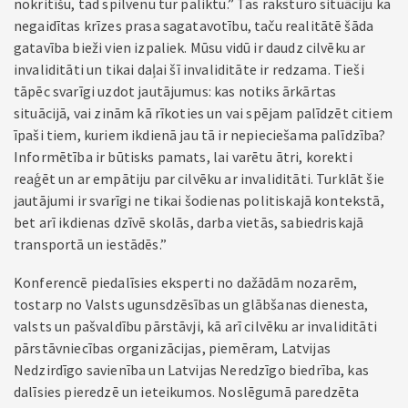
nokritīšu, tad spilvenu tur paliktu.” Tas raksturo situāciju ka
negaidītas krīzes prasa sagatavotību, taču realitātē šāda
gatavība bieži vien izpaliek. Mūsu vidū ir daudz cilvēku ar
invaliditāti un tikai daļai šī invaliditāte ir redzama. Tieši
tāpēc svarīgi uzdot jautājumus: kas notiks ārkārtas
situācijā, vai zinām kā rīkoties un vai spējam palīdzēt citiem
īpaši tiem, kuriem ikdienā jau tā ir nepieciešama palīdzība?
Informētība ir būtisks pamats, lai varētu ātri, korekti
reaģēt un ar empātiju par cilvēku ar invaliditāti. Turklāt šie
jautājumi ir svarīgi ne tikai šodienas politiskajā kontekstā,
bet arī ikdienas dzīvē skolās, darba vietās, sabiedriskajā
transportā un iestādēs.”
Konferencē piedalīsies eksperti no dažādām nozarēm,
tostarp no Valsts ugunsdzēsības un glābšanas dienesta,
valsts un pašvaldību pārstāvji, kā arī cilvēku ar invaliditāti
pārstāvniecības organizācijas, piemēram, Latvijas
Nedzirdīgo savienība un Latvijas Neredzīgo biedrība, kas
dalīsies pieredzē un ieteikumos. Noslēgumā paredzēta