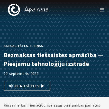
•
AKTUALITĀTES
ZIŅAS
Bezmaksas tiešsaistes apmācība —
Pieejamu tehnoloģiju izstrāde
10. septembris. 2024
KLAUSĪTIES
Kursa mērķis ir iemācīt universālās pieejamības pamatus