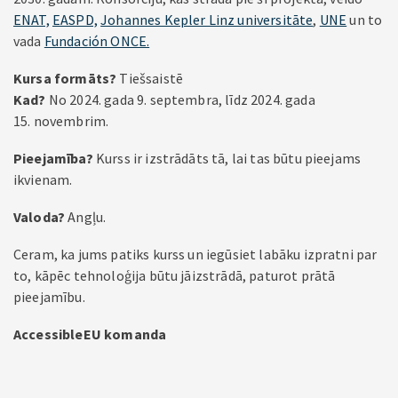
ENAT,
EASPD,
Johannes Kepler Linz universitāte
,
UNE
un to
vada
Fundación ONCE.
Kursa formāts?
Tiešsaistē
Kad?
No 2024. gada 9. septembra, līdz 2024. gada
15. novembrim.
Pieejamība?
Kurss ir izstrādāts tā, lai tas būtu pieejams
ikvienam.
Valoda?
Angļu.
Ceram, ka jums patiks kurss un iegūsiet labāku izpratni par
to, kāpēc tehnoloģija būtu jāizstrādā, paturot prātā
pieejamību.
AccessibleEU komanda