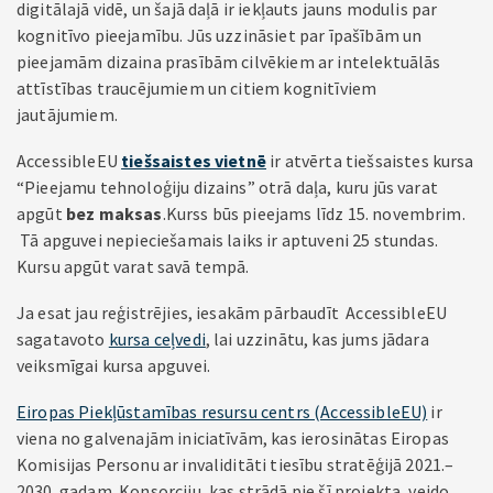
digitālajā vidē, un šajā daļā ir iekļauts jauns modulis par
kognitīvo pieejamību. Jūs uzzināsiet par īpašībām un
pieejamām dizaina prasībām cilvēkiem ar intelektuālās
attīstības traucējumiem un citiem kognitīviem
jautājumiem.
AccessibleEU
tiešsaistes vietnē
ir atvērta tiešsaistes kursa
“Pieejamu tehnoloģiju dizains” otrā daļa, kuru jūs varat
apgūt
bez maksas
.Kurss būs pieejams līdz 15. novembrim.
Tā apguvei nepieciešamais laiks ir aptuveni 25 stundas.
Kursu apgūt varat savā tempā.
Ja esat jau reģistrējies, iesakām pārbaudīt AccessibleEU
sagatavoto
kursa ceļvedi
, lai uzzinātu, kas jums jādara
veiksmīgai kursa apguvei.
Eiropas Piekļūstamības resursu centrs (AccessibleEU)
ir
viena no galvenajām iniciatīvām, kas ierosinātas Eiropas
Komisijas Personu ar invaliditāti tiesību stratēģijā 2021.–
2030. gadam. Konsorciju, kas strādā pie šī projekta, veido