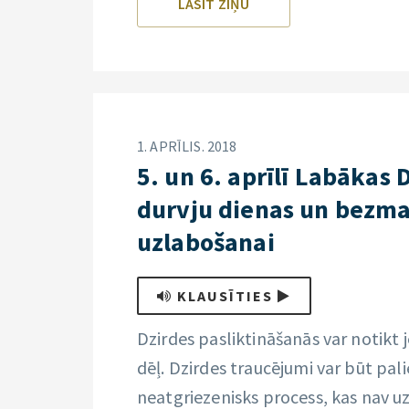
LASĪT ZIŅU
1. APRĪLIS. 2018
5. un 6. aprīlī Labākas 
durvju dienas un bezma
uzlabošanai
KLAUSĪTIES
Dzirdes pasliktināšanās var notikt
dēļ. Dzirdes traucējumi var būt palie
neatgriezenisks process, kas nav 