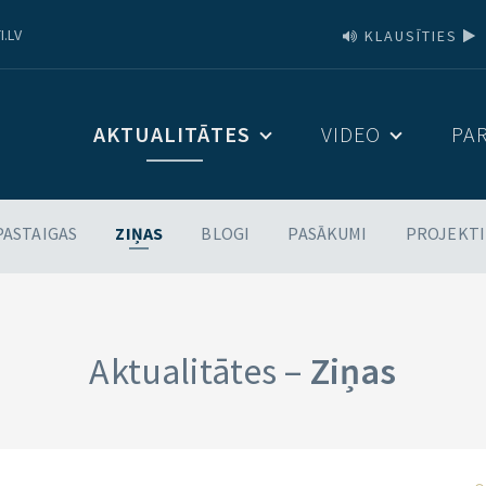
I.LV
KLAUSĪTIES
AKTUALITĀTES
VIDEO
PA
PASTAIGAS
ZIŅAS
BLOGI
PASĀKUMI
PROJEKTI
Aktualitātes –
Ziņas