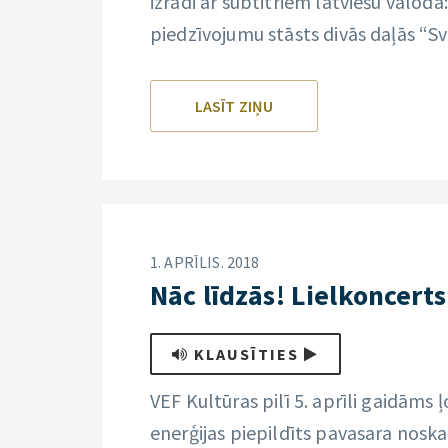
izrādi ar subtitriem latviešu valodā: 
piedzīvojumu stāsts divās daļās “Sv
LASĪT ZIŅU
1. APRĪLIS. 2018
Nāc līdzās! Lielkoncerts 
KLAUSĪTIES
VEF Kultūras pilī 5. aprīli gaidāms 
enerģijas piepildīts pavasara noska