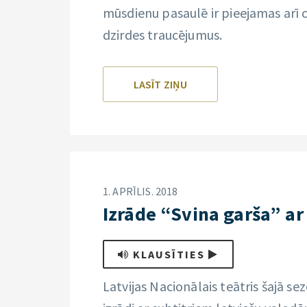
mūsdienu pasaulē ir pieejamas arī c
dzirdes traucējumus.
LASĪT ZIŅU
1. APRĪLIS. 2018
Izrāde “Svina garša” ar
KLAUSĪTIES
Latvijas Nacionālais teātris šajā se