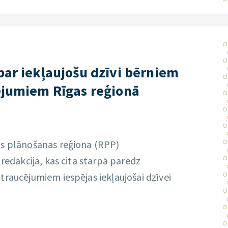
par iekļaujošu dzīvi bērniem
ējumiem Rīgas reģionā
as plānošanas reģiona (RPP)
 redakcija, kas cita starpā paredz
traucējumiem iespējas iekļaujošai dzīvei