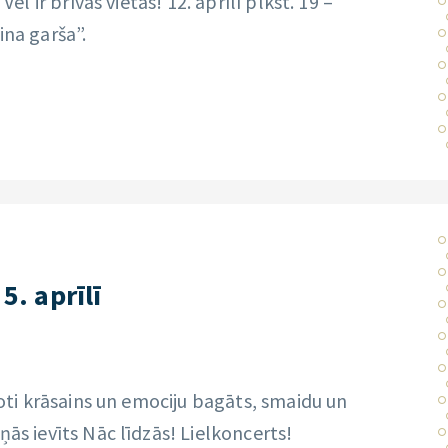
Vēl ir brīvas vietas! 12. aprīlī plkst. 19 –
ina garša”.
5. aprīlī
ļoti krāsains un emociju bagāts, smaidu un
ņās ievīts Nāc līdzās! Lielkoncerts!