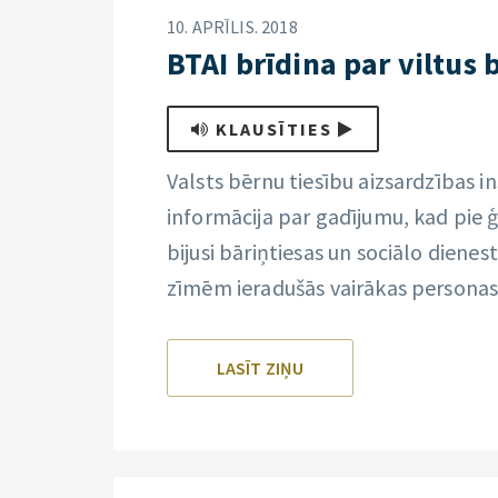
10. APRĪLIS. 2018
BTAI brīdina par viltus
KLAUSĪTIES
Valsts bērnu tiesību aizsardzības i
informācija par gadījumu, kad pie 
bijusi bāriņtiesas un sociālo dien
zīmēm ieradušās vairākas personas, 
LASĪT ZIŅU