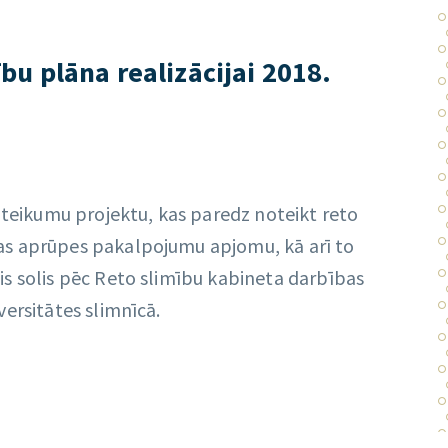
ību plāna realizācijai 2018.
noteikumu projektu, kas paredz noteikt reto
as aprūpes pakalpojumu apjomu, kā arī to
s solis pēc Reto slimību kabineta darbības
ersitātes slimnīcā.