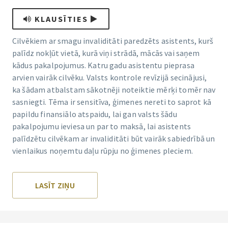
KLAUSĪTIES
Cilvēkiem ar smagu invaliditāti paredzēts asistents, kurš
palīdz nokļūt vietā, kurā viņi strādā, mācās vai saņem
kādus pakalpojumus. Katru gadu asistentu pieprasa
arvien vairāk cilvēku. Valsts kontrole revīzijā secinājusi,
ka šādam atbalstam sākotnēji noteiktie mērķi tomēr nav
sasniegti. Tēma ir sensitīva, ģimenes nereti to saprot kā
papildu finansiālo atspaidu, lai gan valsts šādu
pakalpojumu ieviesa un par to maksā, lai asistents
palīdzētu cilvēkam ar invaliditāti būt vairāk sabiedrībā un
vienlaikus noņemtu daļu rūpju no ģimenes pleciem.
LASĪT ZIŅU