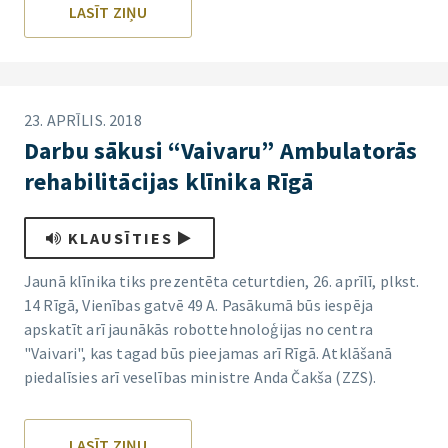
LASĪT ZIŅU
23. APRĪLIS. 2018
Darbu sākusi “Vaivaru” Ambulatorās
rehabilitācijas klīnika Rīgā
KLAUSĪTIES
Jaunā klīnika tiks prezentēta ceturtdien, 26. aprīlī, plkst.
14 Rīgā, Vienības gatvē 49 A. Pasākumā būs iespēja
apskatīt arī jaunākās robottehnoloģijas no centra
"Vaivari", kas tagad būs pieejamas arī Rīgā. Atklāšanā
piedalīsies arī veselības ministre Anda Čakša (ZZS).
LASĪT ZIŅU