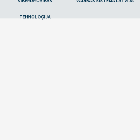
KIBERDROŠĪBAS
VADĪBAS SISTĒMA LATVIJĀ
TEHNOLOĢIJA