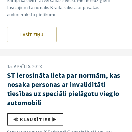
karaļa karavīri” atvēršanas svētki. Pie neredzīgiem
lasītājiem tā nonāks Braila rakstā ar pasakas
audioieraksta pielikumu.
LASĪT ZIŅU
15. APRĪLIS. 2018
ST ierosināta lieta par normām, kas
nosaka personas ar invaliditāti
tiesības uz speciāli pielāgotu vieglo
automobili
KLAUSĪTIES