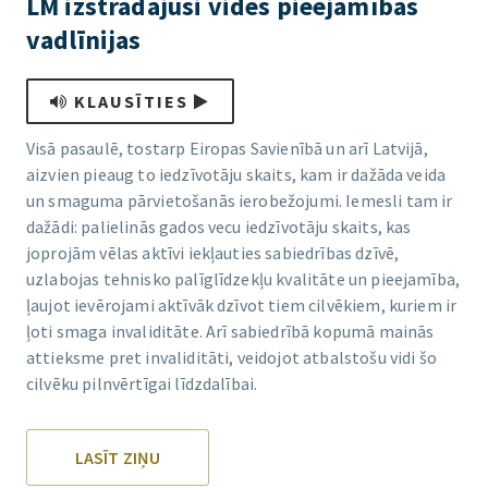
LM izstrādājusi vides pieejamības
vadlīnijas
KLAUSĪTIES
Visā pasaulē, tostarp Eiropas Savienībā un arī Latvijā,
aizvien pieaug to iedzīvotāju skaits, kam ir dažāda veida
un smaguma pārvietošanās ierobežojumi. Iemesli tam ir
dažādi: palielinās gados vecu iedzīvotāju skaits, kas
joprojām vēlas aktīvi iekļauties sabiedrības dzīvē,
uzlabojas tehnisko palīglīdzekļu kvalitāte un pieejamība,
ļaujot ievērojami aktīvāk dzīvot tiem cilvēkiem, kuriem ir
ļoti smaga invaliditāte. Arī sabiedrībā kopumā mainās
attieksme pret invaliditāti, veidojot atbalstošu vidi šo
cilvēku pilnvērtīgai līdzdalībai.
LASĪT ZIŅU