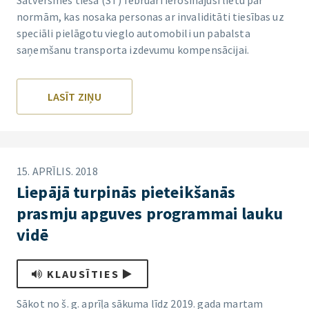
Satversmes tiesa (ST) februārī ierosinājusi lietu par
normām, kas nosaka personas ar invaliditāti tiesības uz
speciāli pielāgotu vieglo automobili un pabalsta
saņemšanu transporta izdevumu kompensācijai.
LASĪT ZIŅU
15. APRĪLIS. 2018
Liepājā turpinās pieteikšanās
prasmju apguves programmai lauku
vidē
KLAUSĪTIES
Sākot no š. g. aprīļa sākuma līdz 2019. gada martam