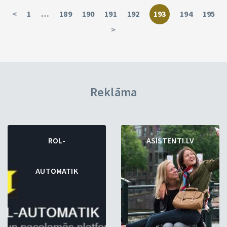
<
1
…
189
190
191
192
193
194
195
>
Reklāma
ROL-
ASISTENTI.LV
AUTOMATIK