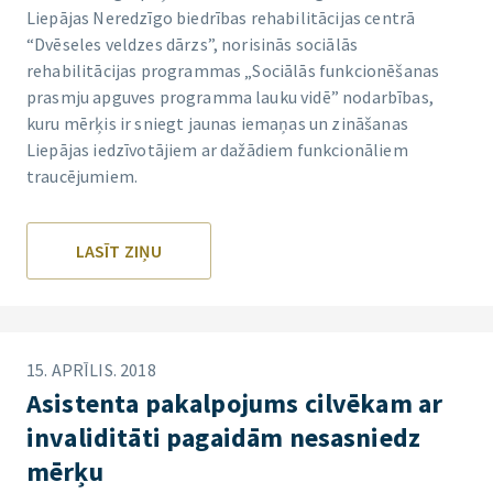
Liepājas Neredzīgo biedrības rehabilitācijas centrā
“Dvēseles veldzes dārzs”, norisinās sociālās
rehabilitācijas programmas „Sociālās funkcionēšanas
prasmju apguves programma lauku vidē” nodarbības,
kuru mērķis ir sniegt jaunas iemaņas un zināšanas
Liepājas iedzīvotājiem ar dažādiem funkcionāliem
traucējumiem.
LASĪT ZIŅU
15. APRĪLIS. 2018
Asistenta pakalpojums cilvēkam ar
invaliditāti pagaidām nesasniedz
mērķu