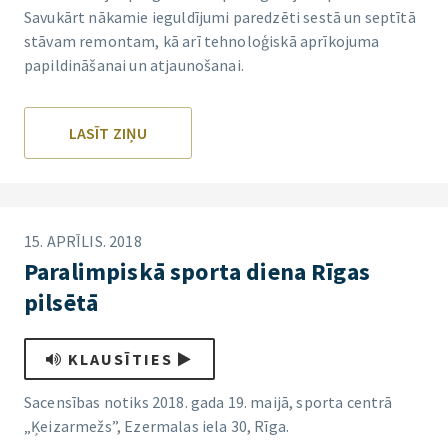
Savukārt nākamie ieguldījumi paredzēti sestā un septītā
stāvam remontam, kā arī tehnoloģiskā aprīkojuma
papildināšanai un atjaunošanai.
LASĪT ZIŅU
15. APRĪLIS. 2018
Paralimpiskā sporta diena Rīgas
pilsētā
KLAUSĪTIES
Sacensības notiks 2018. gada 19. maijā, sporta centrā
„Ķeizarmežs”, Ezermalas iela 30, Rīga.