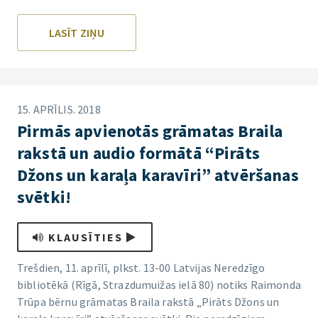
LASĪT ZIŅU
15. APRĪLIS. 2018
Pirmās apvienotās grāmatas Braila
rakstā un audio formātā “Pirāts
Džons un karaļa karavīri” atvēršanas
svētki!
KLAUSĪTIES
Trešdien, 11. aprīlī, plkst. 13-00 Latvijas Neredzīgo
bibliotēkā (Rīgā, Strazdumuižas ielā 80) notiks Raimonda
Trūpa bērnu grāmatas Braila rakstā „Pirāts Džons un