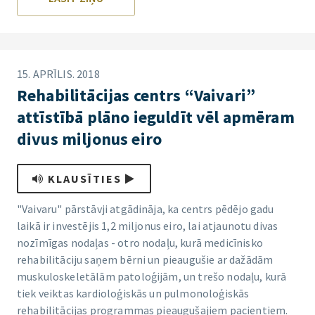
15. APRĪLIS. 2018
Rehabilitācijas centrs “Vaivari”
attīstībā plāno ieguldīt vēl apmēram
divus miljonus eiro
KLAUSĪTIES
"Vaivaru" pārstāvji atgādināja, ka centrs pēdējo gadu
laikā ir investējis 1,2 miljonus eiro, lai atjaunotu divas
nozīmīgas nodaļas - otro nodaļu, kurā medicīnisko
rehabilitāciju saņem bērni un pieaugušie ar dažādām
muskuloskeletālām patoloģijām, un trešo nodaļu, kurā
tiek veiktas kardioloģiskās un pulmonoloģiskās
rehabilitācijas programmas pieaugušajiem pacientiem.