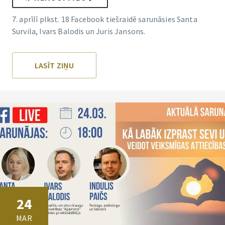
7. aprīlī plkst. 18 Facebook tiešraidē sarunāsies Santa
Survila, Ivars Balodis un Juris Jansons.
LASĪT ZIŅU
24
MAR