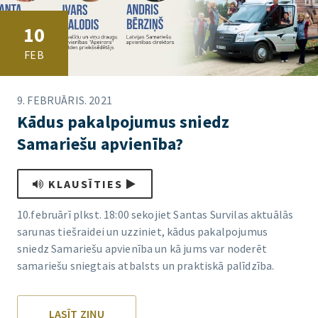
10
FEB
9. FEBRUĀRIS. 2021
Kādus pakalpojumus sniedz
Samariešu apvienība?
KLAUSĪTIES
10.februārī plkst. 18:00 sekojiet Santas Survilas aktuālās
sarunas tiešraidei un uzziniet, kādus pakalpojumus
sniedz Samariešu apvienība un kā jums var noderēt
samariešu sniegtais atbalsts un praktiskā palīdzība.
LASĪT ZIŅU