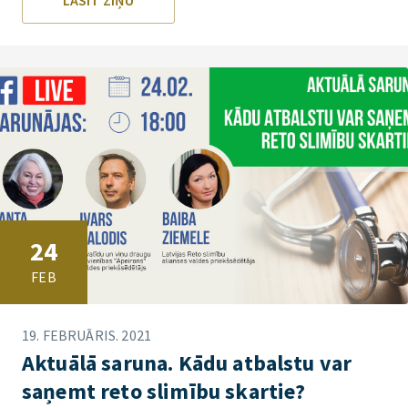
LASĪT ZIŅU
24
FEB
19. FEBRUĀRIS. 2021
Aktuālā saruna. Kādu atbalstu var
saņemt reto slimību skartie?