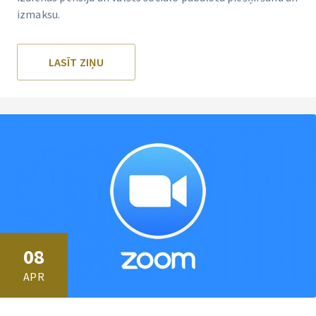
izmaksu.
LASĪT ZIŅU
08
APR