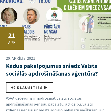
21
APR
20. APRĪLIS. 2021
Kādus pakalpojumus sniedz Valsts
sociālās apdrošināšanas aģentūra?
KLAUSĪTIES
VSAA uzdevums ir nodrošināt valsts sociālās
apdrošināšanas pensiju, pabalstu, atlīdzību, valsts
izdienas pensiju un valsts sociālo pabalstu piešķiršanu un