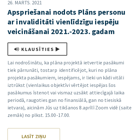
26. MARTS. 2021
Apspriešanai nodots Plāns personu
ar invaliditāti vienlīdzīgu iespēju
veicināšanai 2021.-2023. gadam
KLAUSĪTIES
Lai nodrošinātu, ka plāna projektā ietvertie pasākumi
tiek pārrunāti, tostarp identificējot, kuri no plāna
projekta pasākumiem, iespējams, ir lieki un kādi vitāli
iztrūkst (vienlaikus objektīvi vērtējot iespējas šos
pasākumus īstenot vai vismaz uzsākt attiecīgajā laika
periodā, raugoties gan no finansiālā, gan no tiesiskā
ietvara), aicinām Jūs uz tikšanos 8.aprīlī Zoom vidē (saite
zemāk) no plkst. 15.00-17.00.
LASĪT ZIŅU