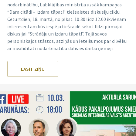
nodarbinātību, Labklājības ministrija uzsāk kampaņas
“Dara citādi – izdara tāpat!” tiešsaistes diskusiju ciklu.
Ceturtdien, 18. martā, no plkst. 10.30 līdz 12.00 ikvienam
interesentam būs iespēja tiešraidē sekot līdzi pirmajai
diskusijai “Strādāju un izdaru tāpat!”. Tajā savos
personiskajos stāstos, atziņās un ieteikumos par cilvēku
ar invaliditāti nodarbinātību dalīsies darba ņēmēji.
LASĪT ZIŅU