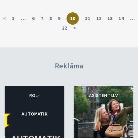
<
1
…
6
7
8
9
10
11
12
13
14
…
22
>
Reklāma
ROL-
ASISTENTI.LV
AUTOMATIK