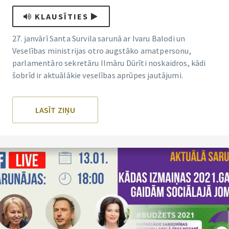
KLAUSĪTIES
27. janvārī Santa Survila sarunā ar Ivaru Balodi un
Veselības ministrijas otro augstāko amatpersonu,
parlamentāro sekretāru Ilmāru Dūrīti noskaidros, kādi
šobrīd ir aktuālākie veselības aprūpes jautājumi.
LASĪT ZIŅU