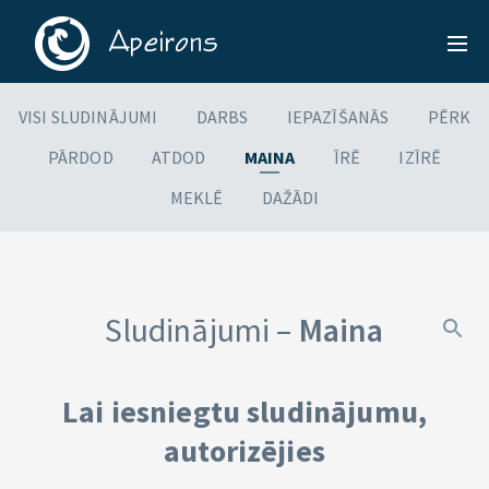
VISI SLUDINĀJUMI
DARBS
IEPAZĪŠANĀS
PĒRK
PĀRDOD
ATDOD
MAINA
ĪRĒ
IZĪRĒ
MEKLĒ
DAŽĀDI
Sludinājumi –
Maina
Lai iesniegtu sludinājumu,
autorizējies