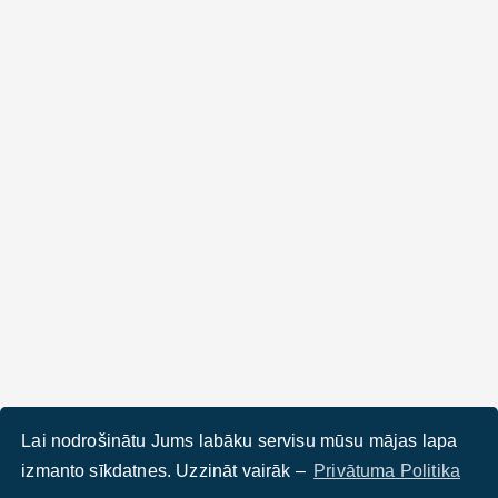
Lai nodrošinātu Jums labāku servisu mūsu mājas lapa
izmanto sīkdatnes. Uzzināt vairāk –
Privātuma Politika