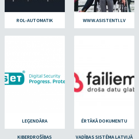
ROL-AUTOMATIK
WWW.ASISTENTI.LV
ESET.LV
FAILIEM.LV
LEĢENDĀRA
ĒRTĀKĀ DOKUMENTU
KIBERDROŠĪBAS
VADĪBAS SISTĒMA LATVIJĀ