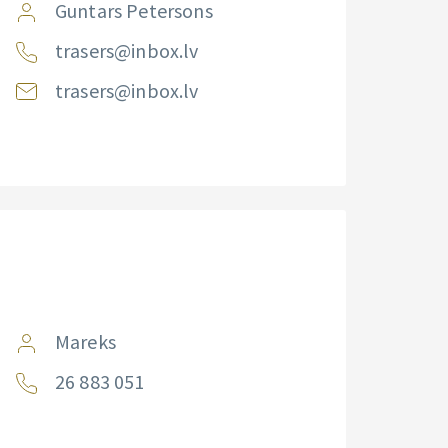
Guntars Petersons
trasers@inbox.lv
trasers@inbox.lv
Mareks
26 883 051