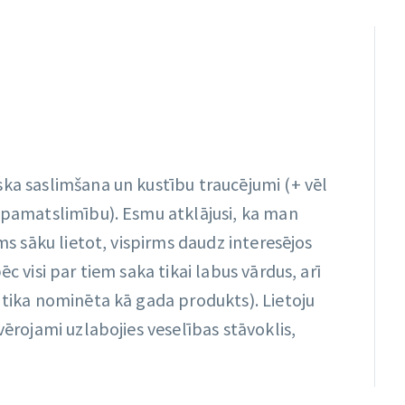
ska saslimšana un kustību traucējumi (+ vēl
r pamatslimību). Esmu atklājusi, ka man
rms sāku lietot, vispirms daudz interesējos
ēc visi par tiem saka tikai labus vārdus, arī
 tika nominēta kā gada produkts). Lietoju
vērojami uzlabojies veselības stāvoklis,