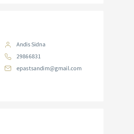
Andis Sidna
29866831
epastsandim@gmail.com