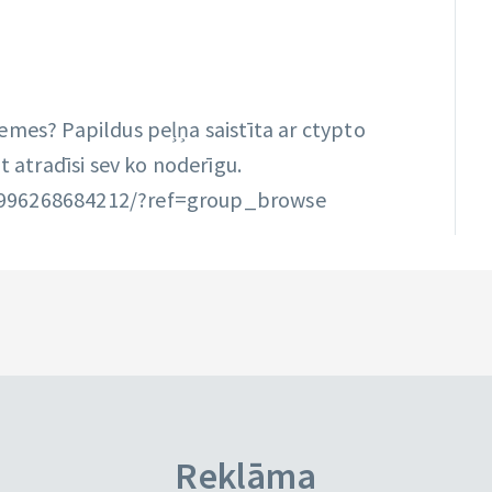
emes? Papildus peļņa saistīta ar ctypto
t atradīsi sev ko noderīgu.
9996268684212/?ref=group_browse
Reklāma