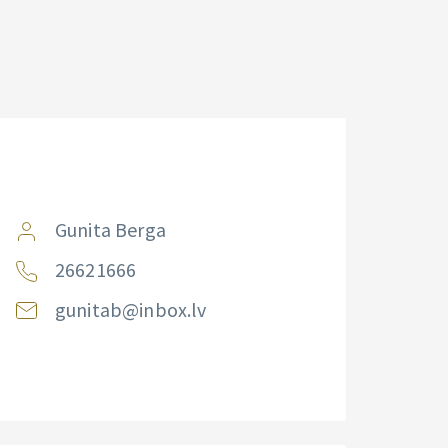
Gunita Berga
26621666
gunitab@inbox.lv