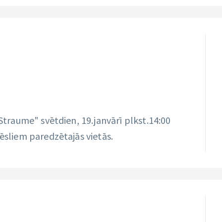
"Straume" svētdien, 19.janvārī plkst.14:00
rēsliem paredzētajās vietās.