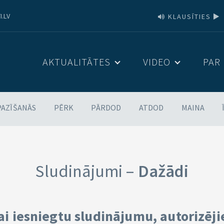
I.LV
KLAUSĪTIES
AKTUALITĀTES
VIDEO
PAR
PAZĪŠANĀS
PĒRK
PĀRDOD
ATDOD
MAINA
Sludinājumi –
Dažādi
ai iesniegtu sludinājumu, autorizēji