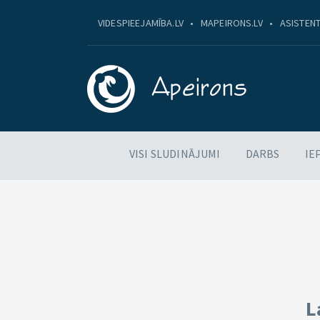
VIDESPIEEJAMĪBA.LV
MAPEIRONS.LV
ASISTENT
VISI SLUDINĀJUMI
DARBS
IE
L