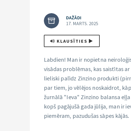
DAŽĀDI
17. MARTS. 2025
KLAUSĪTIES
Labdien! Man ir nopietna neiroloģi
visādas problēmas, kas saistītas a
lieliski palīdz Zinzino produkti (pi
par tiem, jo vēlējos noskaidrot, kāp
žurnālā "Ieva" Zinzino balansa eļļa
kopš pagājušā gada jūlija, man ir ie
piemēram, pazudušas sāpes kājās.