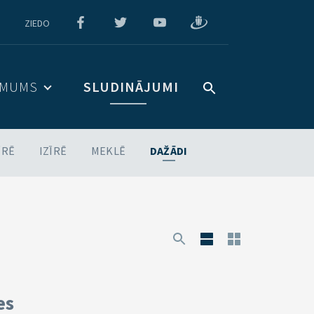
ZIEDO
 MUMS
SLUDINĀJUMI
ĪRĒ
IZĪRĒ
MEKLĒ
DAŽĀDI
es