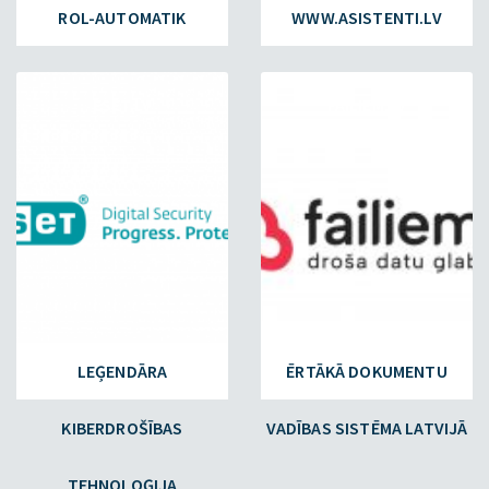
ROL-AUTOMATIK
WWW.ASISTENTI.LV
ESET.LV
FAILIEM.LV
LEĢENDĀRA
ĒRTĀKĀ DOKUMENTU
KIBERDROŠĪBAS
VADĪBAS SISTĒMA LATVIJĀ
TEHNOLOĢIJA