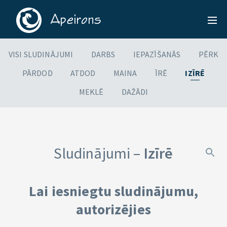
VISI SLUDINĀJUMI
DARBS
IEPAZĪŠANĀS
PĒRK
PĀRDOD
ATDOD
MAINA
ĪRĒ
IZĪRĒ
MEKLĒ
DAŽĀDI
Sludinājumi –
Izīrē
Lai iesniegtu sludinājumu,
autorizējies