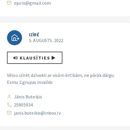
ojuris@gmail.com
IZĪRĒ
5. AUGUSTS. 2022
KLAUSĪTIES
Vēlos izīrēt dzīvokli ar visām ērtībām, ne pārāk dārgu.
Esmu 2.grupas invalīds
Jānis Buteiķis
25905934
janis.buteikis@inbox.lv