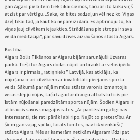
gan Aigars pie bitēm tiek tikai ciemos, taču arī to laiku viņš
atzīst par vērtīgu. „Saka, ka bites sadzeļ un vēl nez ko. Viņas
dzeļ tikai tad, ja kaut ko nepareizi dara. Es apbrīnoju to, kā
viņas ļauj cilvēkam iejaukties. Strādāšana pie stropa ir sava
veida meditācija”, par savu dzīves aizraušanos stāsta Aigars.
Kustība
Aigars Bolis Tikšanos ar Aigaru bijām sarunājuši Uzvaras
parkā. Tieši tur Aigars dodas nūjot un braukt ar velosipēdu.
Aigars ir pirmais „ratiņnieks” Latvijā, kas atklājis, ka
nūjošana ir arī cilvēkiem ar invaliditāti pieejams sporta
veids. Sākumā par nūjām mūsu stāsta varonis izmantojis
vecas slēpju nūjas, taču tagad ar draugu atbalstu ticis pie
īstām nūjošanai paredzētām sporta nūjām. Šodien Aigars ir
atbraucis savos smagajos ratos. „Ar pantērām galīgi nav
interesanti, tie rati pārāk labi ripo. Nejūt to pretestību. Ar
šiem gan vajag spēku, lai atstumtos, nav tik vienkārši,”
stāsta Aigars. Mēs ar kamerām netikām Aigaram līdzi pat
skrienot, lai gan viņš brauca īpaši nesteidzoties. „Pastāv