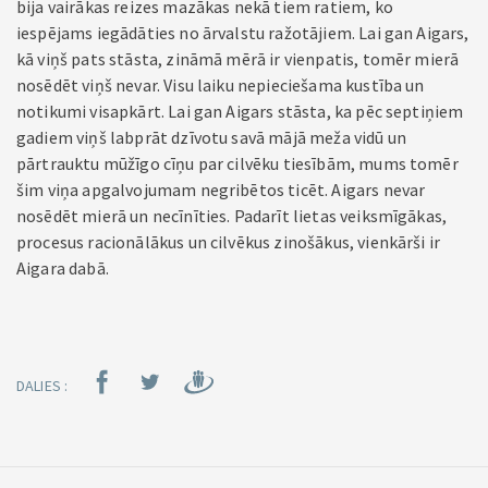
bija vairākas reizes mazākas nekā tiem ratiem, ko
iespējams iegādāties no ārvalstu ražotājiem. Lai gan Aigars,
kā viņš pats stāsta, zināmā mērā ir vienpatis, tomēr mierā
nosēdēt viņš nevar. Visu laiku nepieciešama kustība un
notikumi visapkārt. Lai gan Aigars stāsta, ka pēc septiņiem
gadiem viņš labprāt dzīvotu savā mājā meža vidū un
pārtrauktu mūžīgo cīņu par cilvēku tiesībām, mums tomēr
šim viņa apgalvojumam negribētos ticēt. Aigars nevar
nosēdēt mierā un necīnīties. Padarīt lietas veiksmīgākas,
procesus racionālākus un cilvēkus zinošākus, vienkārši ir
Aigara dabā.
DALIES :