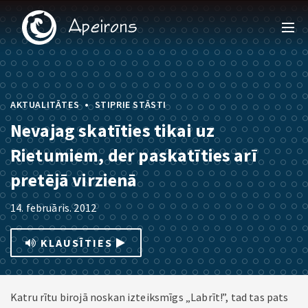
•
AKTUALITĀTES
STIPRIE STĀSTI
Nevajag skatīties tikai uz
Rietumiem, der paskatīties arī
pretējā virzienā
14. februāris. 2012
KLAUSĪTIES
Katru rītu birojā noskan izteiksmīgs „Labrīt!”, tad tas pats