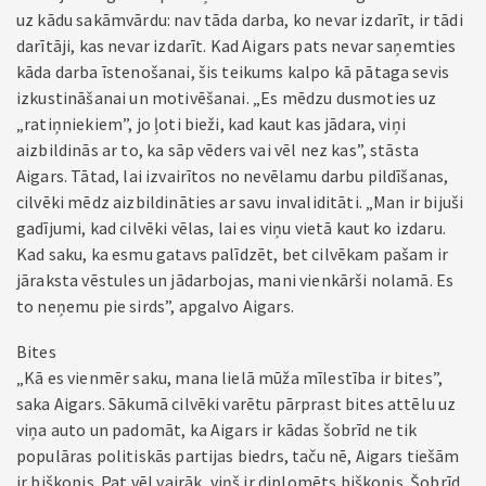
uz kādu sakāmvārdu: nav tāda darba, ko nevar izdarīt, ir tādi
darītāji, kas nevar izdarīt. Kad Aigars pats nevar saņemties
kāda darba īstenošanai, šis teikums kalpo kā pātaga sevis
izkustināšanai un motivēšanai. „Es mēdzu dusmoties uz
„ratiņniekiem”, jo ļoti bieži, kad kaut kas jādara, viņi
aizbildinās ar to, ka sāp vēders vai vēl nez kas”, stāsta
Aigars. Tātad, lai izvairītos no nevēlamu darbu pildīšanas,
cilvēki mēdz aizbildināties ar savu invaliditāti. „Man ir bijuši
gadījumi, kad cilvēki vēlas, lai es viņu vietā kaut ko izdaru.
Kad saku, ka esmu gatavs palīdzēt, bet cilvēkam pašam ir
jāraksta vēstules un jādarbojas, mani vienkārši nolamā. Es
to neņemu pie sirds”, apgalvo Aigars.
Bites
„Kā es vienmēr saku, mana lielā mūža mīlestība ir bites”,
saka Aigars. Sākumā cilvēki varētu pārprast bites attēlu uz
viņa auto un padomāt, ka Aigars ir kādas šobrīd ne tik
populāras politiskās partijas biedrs, taču nē, Aigars tiešām
ir biškopis. Pat vēl vairāk, viņš ir diplomēts biškopis. Šobrīd