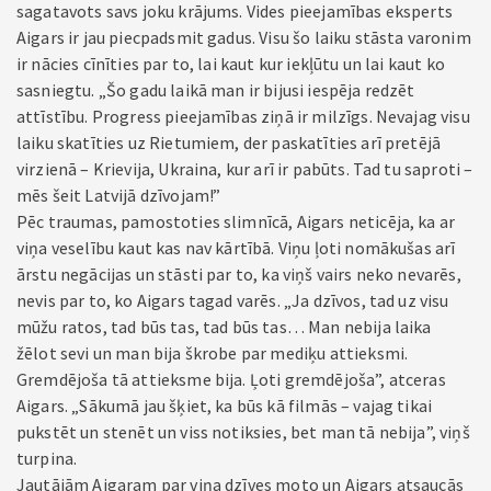
sagatavots savs joku krājums. Vides pieejamības eksperts
Aigars ir jau piecpadsmit gadus. Visu šo laiku stāsta varonim
ir nācies cīnīties par to, lai kaut kur iekļūtu un lai kaut ko
sasniegtu. „Šo gadu laikā man ir bijusi iespēja redzēt
attīstību. Progress pieejamības ziņā ir milzīgs. Nevajag visu
laiku skatīties uz Rietumiem, der paskatīties arī pretējā
virzienā – Krievija, Ukraina, kur arī ir pabūts. Tad tu saproti –
mēs šeit Latvijā dzīvojam!”
Pēc traumas, pamostoties slimnīcā, Aigars neticēja, ka ar
viņa veselību kaut kas nav kārtībā. Viņu ļoti nomākušas arī
ārstu negācijas un stāsti par to, ka viņš vairs neko nevarēs,
nevis par to, ko Aigars tagad varēs. „Ja dzīvos, tad uz visu
mūžu ratos, tad būs tas, tad būs tas… Man nebija laika
žēlot sevi un man bija škrobe par mediķu attieksmi.
Gremdējoša tā attieksme bija. Ļoti gremdējoša”, atceras
Aigars. „Sākumā jau šķiet, ka būs kā filmās – vajag tikai
pukstēt un stenēt un viss notiksies, bet man tā nebija”, viņš
turpina.
Jautājām Aigaram par viņa dzīves moto un Aigars atsaucās