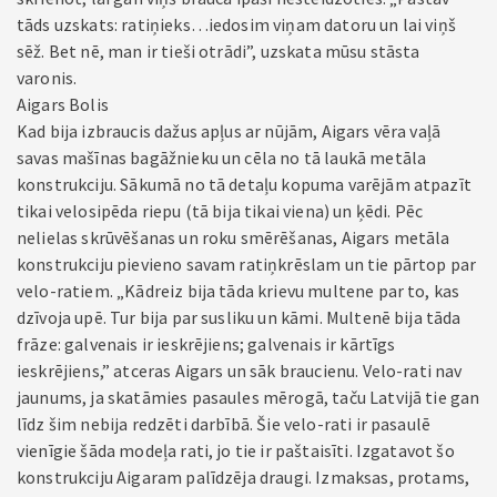
tāds uzskats: ratiņieks…iedosim viņam datoru un lai viņš
sēž. Bet nē, man ir tieši otrādi”, uzskata mūsu stāsta
varonis.
Aigars Bolis
Kad bija izbraucis dažus apļus ar nūjām, Aigars vēra vaļā
savas mašīnas bagāžnieku un cēla no tā laukā metāla
konstrukciju. Sākumā no tā detaļu kopuma varējām atpazīt
tikai velosipēda riepu (tā bija tikai viena) un ķēdi. Pēc
nelielas skrūvēšanas un roku smērēšanas, Aigars metāla
konstrukciju pievieno savam ratiņkrēslam un tie pārtop par
velo-ratiem. „Kādreiz bija tāda krievu multene par to, kas
dzīvoja upē. Tur bija par susliku un kāmi. Multenē bija tāda
frāze: galvenais ir ieskrējiens; galvenais ir kārtīgs
ieskrējiens,” atceras Aigars un sāk braucienu. Velo-rati nav
jaunums, ja skatāmies pasaules mērogā, taču Latvijā tie gan
līdz šim nebija redzēti darbībā. Šie velo-rati ir pasaulē
vienīgie šāda modeļa rati, jo tie ir paštaisīti. Izgatavot šo
konstrukciju Aigaram palīdzēja draugi. Izmaksas, protams,