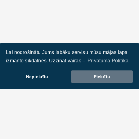
Lai nodrošinātu Jums labāku servisu mūsu mājas lapa
izmanto sīkdatnes. Uzzināt vairāk –
Privātuma Politika
Nepiekrītu
Piekrītu