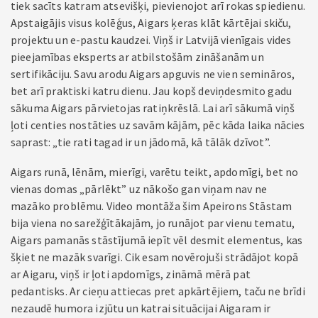
tiek sacīts katram atsevišķi, pievienojot arī rokas spiedienu.
Apstaigājis visus kolēģus, Aigars ķeras klāt kārtējai skiču,
projektu un e-pastu kaudzei. Viņš ir Latvijā vienīgais vides
pieejamības eksperts ar atbilstošām zināšanām un
sertifikāciju. Savu arodu Aigars apguvis ne vien semināros,
bet arī praktiski katru dienu. Jau kopš deviņdesmito gadu
sākuma Aigars pārvietojas ratiņkrēslā. Lai arī sākumā viņš
ļoti centies nostāties uz savām kājām, pēc kāda laika nācies
saprast: „tie rati tagad ir un jādomā, kā tālāk dzīvot”.
Aigars runā, lēnām, mierīgi, varētu teikt, apdomīgi, bet no
vienas domas „pārlēkt” uz nākošo gan viņam nav ne
mazāko problēmu. Video montāža šim Apeirons Stāstam
bija viena no sarežģītākajām, jo runājot par vienu tematu,
Aigars pamanās stāstījumā iepīt vēl desmit elementus, kas
šķiet ne mazāk svarīgi. Cik esam novērojuši strādājot kopā
ar Aigaru, viņš ir ļoti apdomīgs, zināmā mērā pat
pedantisks. Ar cieņu attiecas pret apkārtējiem, taču ne brīdi
nezaudē humora izjūtu un katrai situācijai Aigaram ir