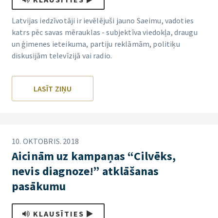
Latvijas iedzīvotāji ir ievēlējuši jauno Saeimu, vadoties
katrs pēc savas mērauklas - subjektīva viedokļa, draugu
un ģimenes ieteikuma, partiju reklāmām, politiķu
diskusijām televīzijā vai radio.
LASĪT ZIŅU
10. OKTOBRIS. 2018
Aicinām uz kampaņas “Cilvēks,
nevis diagnoze!” atklāšanas
pasākumu
KLAUSĪTIES