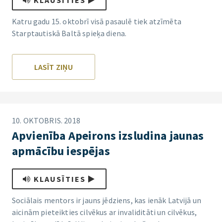
KLAUSĪTIES
Katru gadu 15. oktobrī visā pasaulē tiek atzīmēta
Starptautiskā Baltā spieķa diena.
LASĪT ZIŅU
10. OKTOBRIS. 2018
Apvienība Apeirons izsludina jaunas
apmācību iespējas
KLAUSĪTIES
Sociālais mentors ir jauns jēdziens, kas ienāk Latvijā un
aicinām pieteikties cilvēkus ar invaliditāti un cilvēkus,