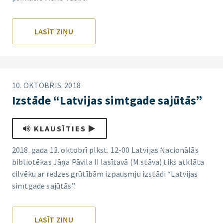
LASĪT ZIŅU
10. OKTOBRIS. 2018
Izstāde “Latvijas simtgade sajūtās”
KLAUSĪTIES
2018. gada 13. oktobrī plkst. 12-00 Latvijas Nacionālās
bibliotēkas Jāņa Pāvila II lasītavā (M stāva) tiks atklāta
cilvēku ar redzes grūtībām izpausmju izstādi “Latvijas
simtgade sajūtās”.
LASĪT ZIŅU