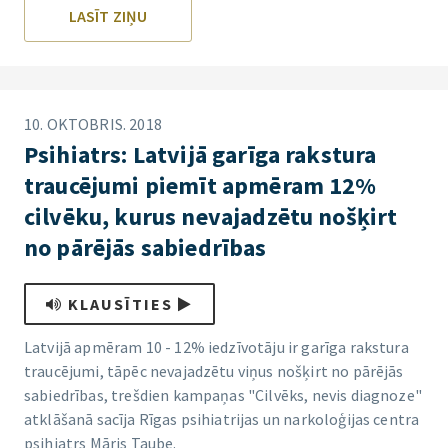
LASĪT ZIŅU
10. OKTOBRIS. 2018
Psihiatrs: Latvijā garīga rakstura
traucējumi piemīt apmēram 12%
cilvēku, kurus nevajadzētu nošķirt
no pārējās sabiedrības
KLAUSĪTIES
Latvijā apmēram 10 - 12% iedzīvotāju ir garīga rakstura
traucējumi, tāpēc nevajadzētu viņus nošķirt no pārējās
sabiedrības, trešdien kampaņas "Cilvēks, nevis diagnoze"
atklāšanā sacīja Rīgas psihiatrijas un narkoloģijas centra
psihiatrs Māris Taube.