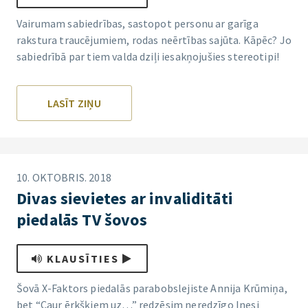
Vairumam sabiedrības, sastopot personu ar garīga
rakstura traucējumiem, rodas neērtības sajūta. Kāpēc? Jo
sabiedrībā par tiem valda dziļi iesakņojušies stereotipi!
LASĪT ZIŅU
10. OKTOBRIS. 2018
Divas sievietes ar invaliditāti
piedalās TV šovos
KLAUSĪTIES
Šovā X-Faktors piedalās parabobslejiste Annija Krūmiņa,
bet “Caur ērkšķiem uz…” redzēsim neredzīgo Inesi