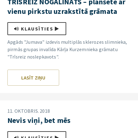
TRĪSREIZ NOGALINĀTS – planšetē ar
vienu pirkstu uzrakstītā grāmata
KLAUSĪTIES
Apgāds "Jumava" izdevis multiplās sklerozes slimnieka,
pirmās grupas invalīda Kārļa Kurzemnieka grāmatu
"Trīsreiz noslepkavots".
LASĪT ZIŅU
11. OKTOBRIS. 2018
Nevis viņi, bet mēs
KLAUSĪTIES