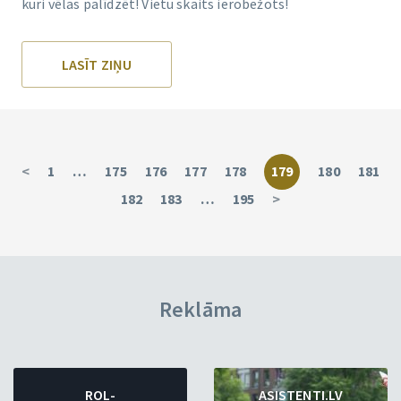
kuri vēlas palīdzēt! Vietu skaits ierobežots!
LASĪT ZIŅU
<
1
…
175
176
177
178
179
180
181
182
183
…
195
>
Reklāma
ROL-
ASISTENTI.LV