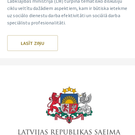
Labklājības ministrija (LM) turpina tematisko diskusiju
ciklu veltītu dažādiem aspektiem, kam ir būtiska ietekme
uz sociālo dienestu darba efektivitāti un sociālā darba
speciālistu profesionalitāti.
LASĪT ZIŅU