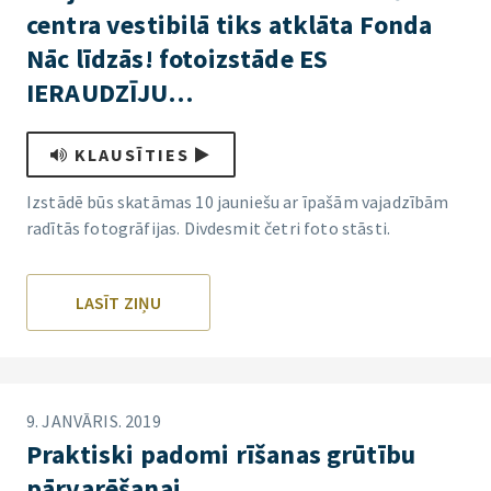
centra vestibilā tiks atklāta Fonda
Nāc līdzās! fotoizstāde ES
IERAUDZĪJU…
KLAUSĪTIES
Izstādē būs skatāmas 10 jauniešu ar īpašām vajadzībām
radītās fotogrāfijas. Divdesmit četri foto stāsti.
LASĪT ZIŅU
9. JANVĀRIS. 2019
Praktiski padomi rīšanas grūtību
pārvarēšanai