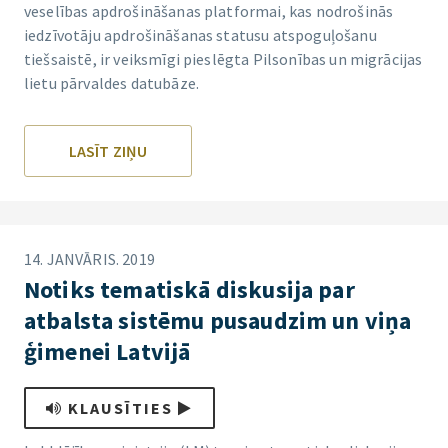
veselības apdrošināšanas platformai, kas nodrošinās
iedzīvotāju apdrošināšanas statusu atspoguļošanu
tiešsaistē, ir veiksmīgi pieslēgta Pilsonības un migrācijas
lietu pārvaldes datubāze.
LASĪT ZIŅU
14. JANVĀRIS. 2019
Notiks tematiskā diskusija par
atbalsta sistēmu pusaudzim un viņa
ģimenei Latvijā
KLAUSĪTIES