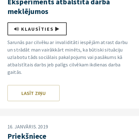
Eksperiments atbalstītā darba
meklējumos
KLAUSĪTIES
Sarunās par cilvēku ar invaliditāti iespējām atrast darbu
un strādāt man vairākkārt minēts, ka būtiski situāciju
uzlabotu tāds sociālais pakalpojums vai pasākums kā
atbalstītais darbs jeb palīgs cilvēkam ikdienas darba
gaitās.
LASĪT ZIŅU
16. JANVĀRIS. 2019
Priekšniece