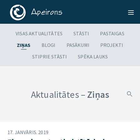
VISAS AKTUALITĀTES
STĀSTI
PASTAIGAS
ZIŅAS
BLOGI
PASĀKUMI
PROJEKTI
STIPRIE STĀSTI
SPĒKA LAUKS
Aktualitātes –
Ziņas
17. JANVĀRIS. 2019