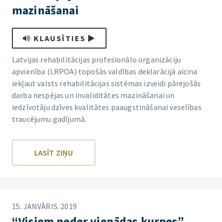
mazināšanai
KLAUSĪTIES
Latvijas rehabilitācijas profesionālo organizāciju
apvienība (LRPOA) topošās valdības deklarācijā aicina
iekļaut valsts rehabilitācijas sistēmas izveidi pārejošās
darba nespējas un invaliditātes mazināšanai un
iedzīvotāju dzīves kvalitātes paaugstināšanai veselības
traucējumu gadījumā.
LASĪT ZIŅU
15. JANVĀRIS. 2019
“Visiem neder vienādas kurpes”.