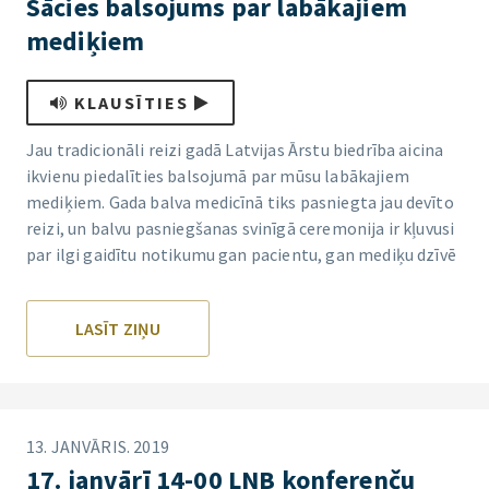
Sācies balsojums par labākajiem
mediķiem
KLAUSĪTIES
Jau tradicionāli reizi gadā Latvijas Ārstu biedrība aicina
ikvienu piedalīties balsojumā par mūsu labākajiem
mediķiem. Gada balva medicīnā tiks pasniegta jau devīto
reizi, un balvu pasniegšanas svinīgā ceremonija ir kļuvusi
par ilgi gaidītu notikumu gan pacientu, gan mediķu dzīvē
LASĪT ZIŅU
13. JANVĀRIS. 2019
17. janvārī 14-00 LNB konferenču