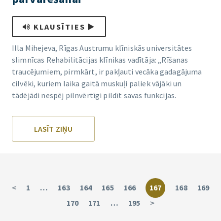
KLAUSĪTIES
Illa Mihejeva, Rīgas Austrumu klīniskās universitātes
slimnīcas Rehabilitācijas klīnikas vadītāja: „Rīšanas
traucējumiem, pirmkārt, ir pakļauti vecāka gadagājuma
cilvēki, kuriem laika gaitā muskuļi paliek vājāki un
tādējādi nespēj pilnvērtīgi pildīt savas funkcijas.
LASĪT ZIŅU
<
1
…
163
164
165
166
167
168
169
170
171
…
195
>