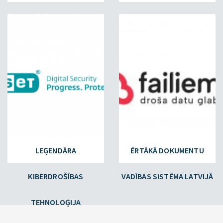
ESET.LV
FAILIEM.LV
LEĢENDĀRA
ĒRTĀKĀ DOKUMENTU
KIBERDROŠĪBAS
VADĪBAS SISTĒMA LATVIJĀ
TEHNOLOĢIJA