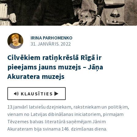
IRINA PARHOMENKO
31. JANVĀRIS. 2022
Cilvēkiem ratiņkrēslā Rīgā ir
pieejams jauns muzejs – Jāņa
Akuratera muzejs
KLAUSĪTIES
13.janvārī latviešu dzejniekam, rakstniekam un politiķim,
vienam no Latvijas dibināšanas iniciatoriem, pirmajam
Tēvzemes balvas literatūrā saņēmējam Jānim
Akurateram bija svinama 146. dzimšanas diena.