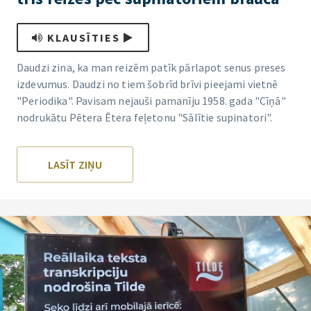
KLAUSĪTIES
Daudzi zina, ka man reizēm patīk pārlapot senus preses
izdevumus. Daudzi no tiem šobrīd brīvi pieejami vietnē
"Periodika". Pavisam nejauši pamanīju 1958. gada "Cīņā"
nodrukātu Pētera Ētera feļetonu "Sālītie supinatori".
LASĪT ZIŅU