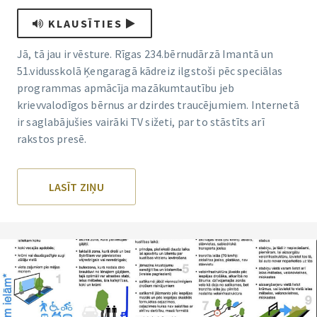
KLAUSĪTIES
Jā, tā jau ir vēsture. Rīgas 234.bērnudārzā Imantā un
51.vidusskolā Ķengaragā kādreiz ilgstoši pēc speciālas
programmas apmācīja mazākumtautību jeb
krievvalodīgos bērnus ar dzirdes traucējumiem. Internetā
ir saglabājušies vairāki TV sižeti, par to stāstīts arī
rakstos presē.
LASĪT ZIŅU