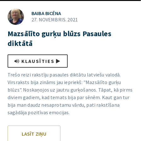
BAIBA BICĒNA
27. NOVEMBRIS. 2021
Mazsālīto gurķu blūzs Pasaules
diktātā
KLAUSĪTIES
Trešo reizi rakstīju pasaules diktātu latviešu valodā.
Virsraksts bija zināms jau iepriekš: "Mazsālīto gurķu
blūzs". Noskaņojos uz jautru gurķošanos. Tāpat, kā pirms
diviem gadiem, kad temats bija par sēnēm. Kaut gan tur
bija man daudz nesaprotamu vārdu, pati rakstīšana
sagādāja pozitīvas emocijas.
LASĪT ZIŅU