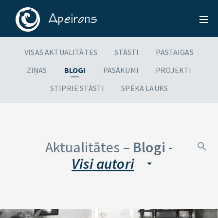
VISAS AKTUALITĀTES
STĀSTI
PASTAIGAS
ZIŅAS
BLOGI
PASĀKUMI
PROJEKTI
STIPRIE STĀSTI
SPĒKA LAUKS
Aktualitātes –
Blogi
-
Visi autori