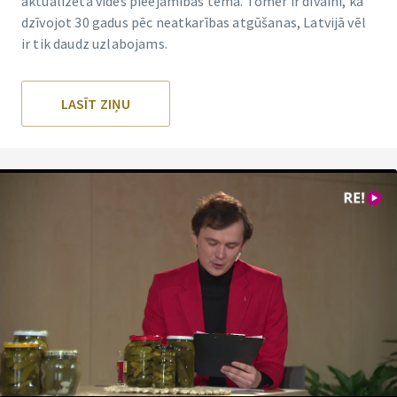
aktualizēta vides pieejamības tēma. Tomēr ir dīvaini, ka
dzīvojot 30 gadus pēc neatkarības atgūšanas, Latvijā vēl
ir tik daudz uzlabojams.
LASĪT ZIŅU