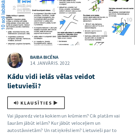
BAIBA BICĒNA
14. JANVĀRIS. 2022
Kādu vidi ielās vēlas veidot
lietuvieši?
KLAUSĪTIES
Vai jāparedz vieta kokiem un krūmiem? Cik platām vai
šaurām jābūt ielām? Kur jābūt veloceļiem un
autostāvvietām? Un ratiņkrēsliem? Lietuvieši par to