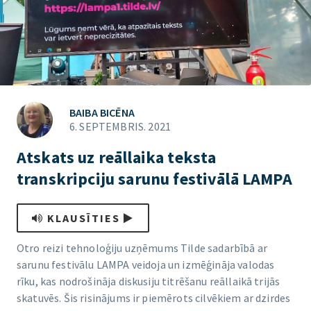
BAIBA BICĒNA
6. SEPTEMBRIS. 2021
Atskats uz reāllaika teksta
transkripciju sarunu festivālā LAMPA
KLAUSĪTIES
Otro reizi tehnoloģiju uzņēmums Tilde sadarbībā ar
sarunu festivālu LAMPA veidoja un izmēģināja valodas
rīku, kas nodrošināja diskusiju titrēšanu reāllaikā trijās
skatuvēs. Šis risinājums ir piemērots cilvēkiem ar dzirdes