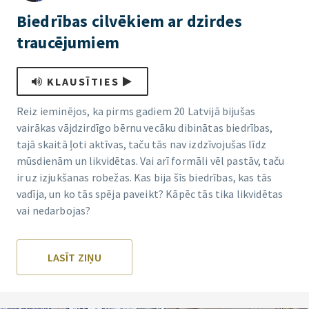
Biedrības cilvēkiem ar dzirdes
traucējumiem
KLAUSĪTIES
Reiz ieminējos, ka pirms gadiem 20 Latvijā bijušas
vairākas vājdzirdīgo bērnu vecāku dibinātas biedrības,
tajā skaitā ļoti aktīvas, taču tās nav izdzīvojušas līdz
mūsdienām un likvidētas. Vai arī formāli vēl pastāv, taču
ir uz izjukšanas robežas. Kas bija šīs biedrības, kas tās
vadīja, un ko tās spēja paveikt? Kāpēc tās tika likvidētas
vai nedarbojas?
LASĪT ZIŅU