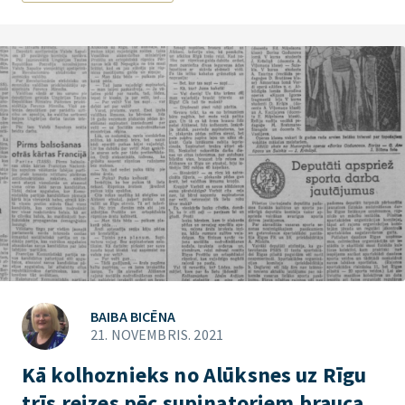
BAIBA BICĒNA
21. NOVEMBRIS. 2021
Kā kolhoznieks no Alūksnes uz Rīgu
trīs reizes pēc supinatoriem brauca