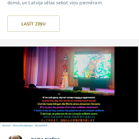
domā, un Latvija vēlas sekot viņu piemēram.
LASĪT ZIŅU