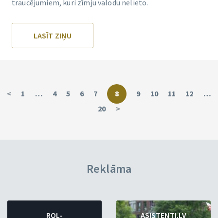
traucējumiem, kuri zīmju valodu nelieto.
LASĪT ZIŅU
<
1
…
4
5
6
7
8
9
10
11
12
…
20
>
Reklāma
ROL-
ASISTENTI.LV