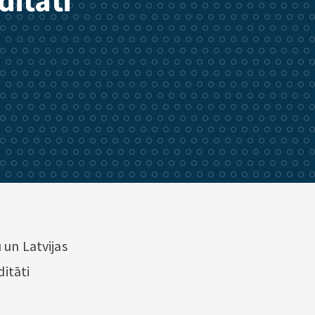
ditāti
 un Latvijas
itāti