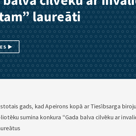
balva cilvēku ar invali
tam” laureāti
IES
astotais gads, kad Apeirons kopā ar Tiesībsarga biroju
liotēku sumina konkura “Gada balva cilvēku ar invalid
aureātus