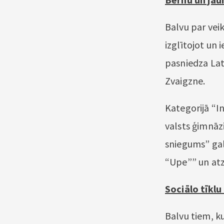
Balvu par veik
izglītojot un 
pasniedza Lat
Zvaigzne.
Kategorijā “I
valsts ģimnāz
sniegums” gal
“Upe”” un atz
Sociālo tīklu
Balvu tiem, ku