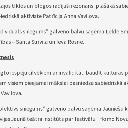
lajos tīklos un blogos radījuši rezonansi plašākā sabi
edriskā aktīviste Patrīcija Anna Vavilova.
ndividuāls sniegums” galveno balvu saņēma Lelde Sm
ības – Santa Survila un Ieva Rosne.
tnesis
egto iespēju cilvēkiem ar invaliditāti baudīt kultūras
iem visiem pieejamai mākslai pasniedza sabiedriskā ak
 Vavilova.
olektīvs sniegums” galveno balvu saņēma Jauniešu kor
tvijas Jaunā teātra institūts par festivālu “Homo Nov