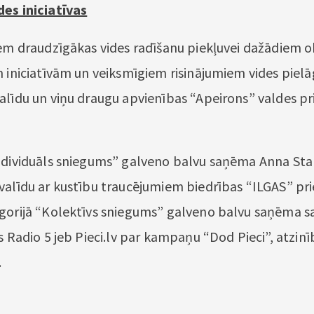
es iniciatīvas
iem draudzīgākas vides radīšanu piekļuvei dažādiem o
m iniciatīvām un veiksmīgiem risinājumiem vides piel
alīdu un viņu draugu apvienības “Apeirons” valdes pr
ndividuāls sniegums” galveno balvu saņēma Anna Sta
valīdu ar kustību traucējumiem biedrības “ILGAS” pri
gorijā “Kolektīvs sniegums” galveno balvu saņēma sa
s Radio 5 jeb Pieci.lv par kampaņu “Dod Pieci”, atzinī
.