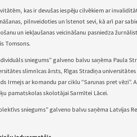
vitātēm, kas ir devušas iespēju cilvēkiem ar invaliditāt
āšanas, pilnveidoties un īstenot sevi, kā arī par sab
došanu un iekļaušanas veicināšanu pasniedza žurnālist
is Tomsons.
ndividuāls sniegums” galveno balvu saņēma Paula St
ersitātes slimnīcas ārsts, Rīgas Stradiņa universitātes
ds Irmejs ar komandu par ciklu “Sarunas pret vēzi”. A
ķu pamatskolas skolotājai Sarmītei Lācei.
olektīvs sniegums” galveno balvu saņēma Latvijas Re
niešu iedvesmotājs