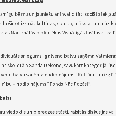
smīgu bērnu un jauniešu ar invaliditāti sociālo iekļau
iedrošinot izzināt kultūras, sporta, mākslas un mūzika
vijas Nacionālās bibliotēkas Vispārīgās lasītavas vad
ndividuāls sniegums” galveno balvu saņēma Valmiera
ijas skolotāja Sanda Deisone, savukārt kategorijā “Ko
veno balvu saņēma nodibinājums “Kultūras un izglīt
inību – nodibinājums “Fonds Nāc līdzās!”.
 balss
ru viedoklis un pieredzes stāsti, raisītās diskusijas vai