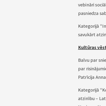
vebināri sociā
pasniedza sabi
Kategorijā “I
savukārt atzin
Kultūras vēs
Balvu par sni
par risinājum
Patrīcija Anna
Kategorijā “K
atzinību – La