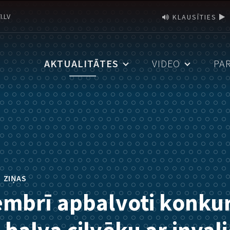
I.LV
KLAUSĪTIES
AKTUALITĀTES
VIDEO
PA
•
ZIŅAS
embrī apbalvoti konku