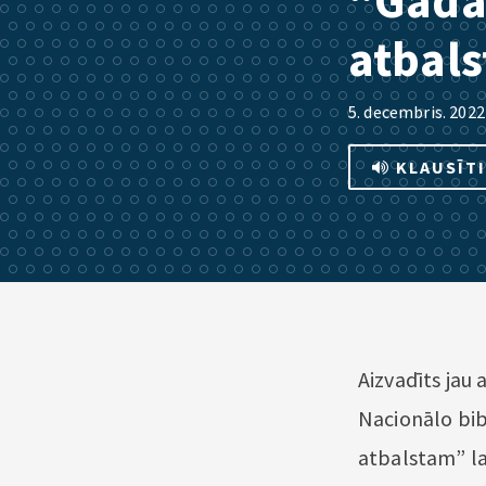
“Gada 
atbals
5. decembris. 2022
KLAUSĪT
Aizvadīts jau 
Nacionālo bib
atbalstam” l