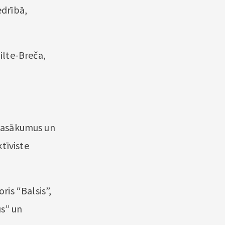
edrībā,
ilte-Breča,
 pasākumus un
tīviste
is “Balsis”,
us” un