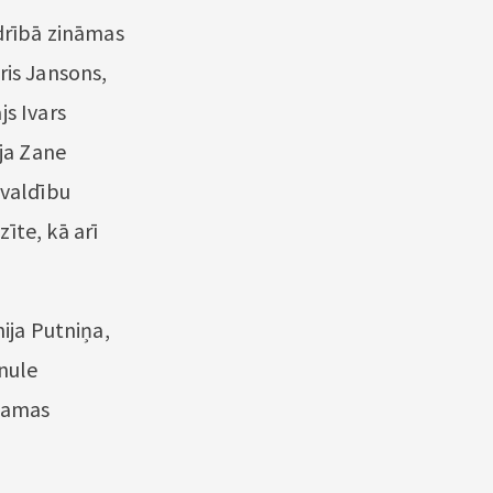
edrībā zināmas
ris Jansons,
s Ivars
āja Zane
švaldību
īte, kā arī
nija Putniņa,
nule
dzamas