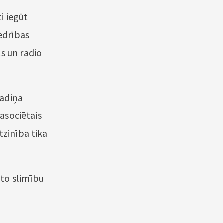
i iegūt
iedrības
s un radio
radiņa
 asociētais
tzinība tika
to slimību