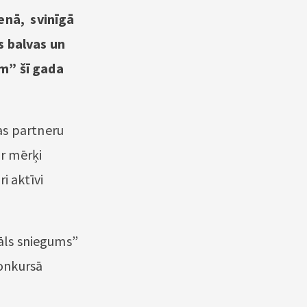
ienā, svinīgā
 balvas un
am” šī gada
as partneru
ar mērķi
i aktīvi
uāls sniegums”
onkursā