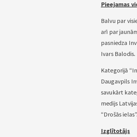
Pieejamas vid
Balvu par vis
arī par jaunā
pasniedza Inv
Ivars Balodis.
Kategorijā “I
Daugavpils In
savukārt kate
medijs Latvija
“Drošās ielas”
Izglītotājs