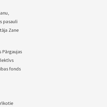
šanu,
s pasauli
ītāja Zane
s Pārgaujas
lektīvs
ības fonds
 rīkotie