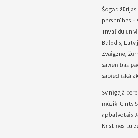
Šogad žūrijas
personības – 
Invalīdu un v
Balodis, Latvi
Zvaigzne, žur
savienības pa
sabiedriskā ak
Svinīgajā cer
mūziķi Gints 
apbalvotais J
Kristīnes Luīz