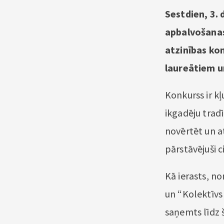
Sestdien, 3. 
apbalvošanas
atzinības kon
laureātiem u
Konkurss ir k
ikgadēju tradī
novērtēt un at
pārstāvējuši ci
Kā ierasts, no
un “Kolektīvs
saņemts līdz š