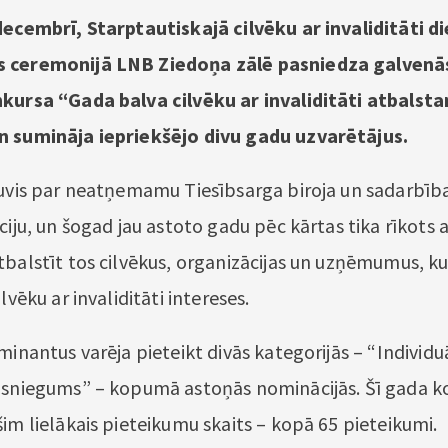
decembrī, Starptautiskajā cilvēku ar invaliditāti d
 ceremonijā LNB Ziedoņa zālē pasniedza galvenās
kursa “Gada balva cilvēku ar invaliditāti atbalst
n sumināja iepriekšējo divu gadu uzvarētājus.
ļuvis par neatņemamu Tiesībsarga biroja un sadarbīb
ciju, un šogad jau astoto gadu pēc kārtas tika rīkots 
balstīt tos cilvēkus, organizācijas un uzņēmumus, kur
lvēku ar invaliditāti intereses.
minantus varēja pieteikt divās kategorijās – “Individ
 sniegums” – kopumā astoņās nominācijās. Šī gada k
im lielākais pieteikumu skaits – kopā 65 pieteikumi.