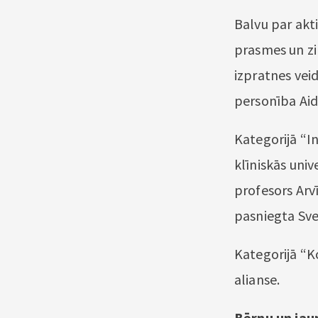
Balvu par akti
prasmes un zin
izpratnes vei
personība Aid
Kategorijā “I
klīniskās univ
profesors Arvī
pasniegta Sve
Kategorijā “K
alianse.
Bērnu un jau