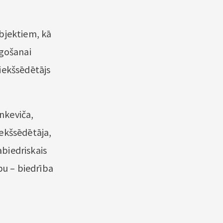
bjektiem, kā
āgošanai
iekšsēdētājs
nkeviča,
ekšsēdētāja,
biedriskais
bu – biedrība