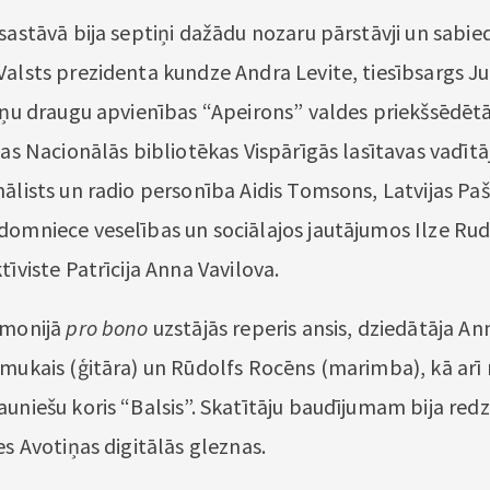
 sastāvā bija septiņi dažādu nozaru pārstāvji un sabi
Valsts prezidenta kundze Andra Levite, tiesībsargs Ju
iņu draugu apvienības “Apeirons” valdes priekšsēdētāj
jas Nacionālās bibliotēkas Vispārīgās lasītavas vadīt
nālists un radio personība Aidis Tomsons, Latvijas Pa
domniece veselības un sociālajos jautājumos Ilze Rudz
tīviste Patrīcija Anna Vavilova.
emonijā
pro bono
uzstājās reperis ansis, dziedātāja An
Smukais (ģitāra) un Rūdolfs Rocēns (marimba), kā arī 
auniešu koris “Balsis”. Skatītāju baudījumam bija re
es Avotiņas digitālās gleznas.