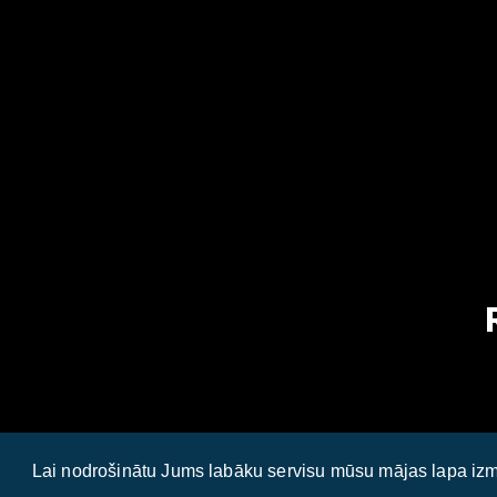
Lai nodrošinātu Jums labāku servisu mūsu mājas lapa izm