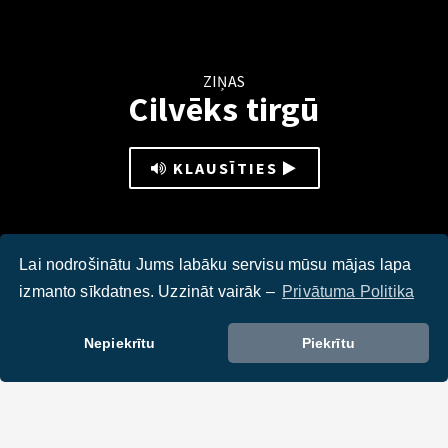
ZIŅAS
Cilvēks tirgū
KLAUSĪTIES
Lai nodrošinātu Jums labāku servisu mūsu mājas lapa
izmanto sīkdatnes. Uzzināt vairāk –
Privātuma Politika
Ieskats intergrācijas pasākumā ''Cilvēks tirgū'' Āgenskalna
tirgū, 30. augustā.
Nepiekrītu
Piekrītu
DALIES :