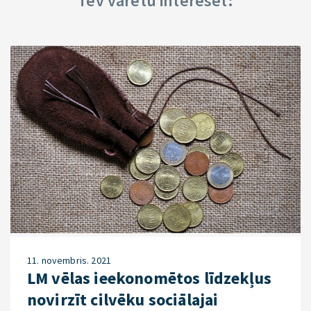
Tev varētu interesēt:
11. novembris. 2021
LM vēlas ieekonomētos līdzekļus
novirzīt cilvēku sociālajai