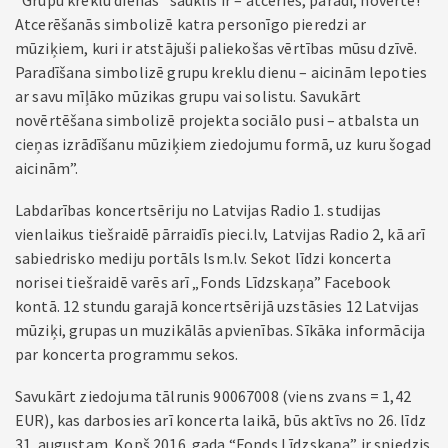
“Grupu kreklu dienas” sauklis ir – atceries, parādi, novērtē!
Atcerēšanās simbolizē katra personīgo pieredzi ar
mūziķiem, kuri ir atstājuši paliekošas vērtības mūsu dzīvē.
Paradīšana simbolizē grupu kreklu dienu – aicinām lepoties
ar savu mīļāko mūzikas grupu vai solistu. Savukārt
novērtēšana simbolizē projekta sociālo pusi – atbalsta un
cieņas izrādīšanu mūziķiem ziedojumu formā, uz kuru šogad
aicinām”.
Labdarības koncertsēriju no Latvijas Radio 1. studijas
vienlaikus tiešraidē pārraidīs pieci.lv, Latvijas Radio 2, kā arī
sabiedrisko mediju portāls lsm.lv. Sekot līdzi koncerta
norisei tiešraidē varēs arī „Fonds Līdzskaņa” Facebook
kontā. 12 stundu garajā koncertsērijā uzstāsies 12 Latvijas
mūziķi, grupas un muzikālās apvienības. Sīkāka informācija
par koncerta programmu sekos.
Savukārt ziedojuma tālrunis 90067008 (viens zvans = 1,42
EUR), kas darbosies arī koncerta laikā, būs aktīvs no 26. līdz
31. augustam. Kopš 2016. gada “Fonds Līdzskaņa” ir sniedzis