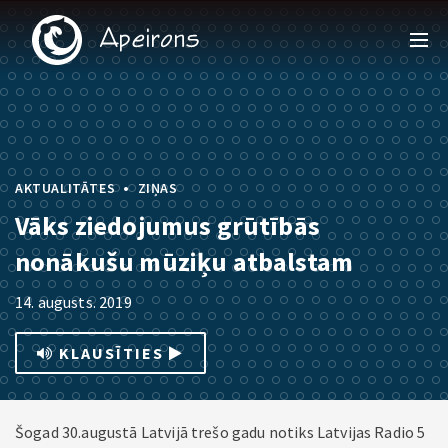
•
AKTUALITĀTES
ZIŅAS
Vāks ziedojumus grūtībās
nonākušu mūziķu atbalstam
14. augusts. 2019
KLAUSĪTIES
Šogad 30.augustā Latvijā trešo gadu notiks Latvijas Radio 5