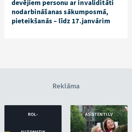
devējiem personu ar invaliditāti
nodarbināšanas sākumposmā,
pieteikšanās – līdz 17.janvārim
Reklāma
ROL-
ASISTENTI.LV
AUTOMATIK