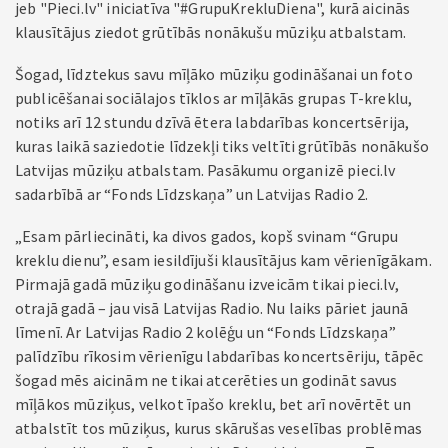
jeb "Pieci.lv" iniciatīva "#GrupuKrekluDiena", kurā aicinās
klausītājus ziedot grūtībās nonākušu mūziķu atbalstam.
Šogad, līdztekus savu mīļāko mūziķu godināšanai un foto
publicēšanai sociālajos tīklos ar mīļākās grupas T-kreklu,
notiks arī 12 stundu dzīvā ētera labdarības koncertsērija,
kuras laikā saziedotie līdzekļi tiks veltīti grūtībās nonākušo
Latvijas mūziķu atbalstam. Pasākumu organizē pieci.lv
sadarbībā ar “Fonds Līdzskaņa” un Latvijas Radio 2.
„Esam pārliecināti, ka divos gados, kopš svinam “Grupu
kreklu dienu”, esam iesildījuši klausītājus kam vērienīgākam.
Pirmajā gadā mūziķu godināšanu izveicām tikai pieci.lv,
otrajā gadā – jau visā Latvijas Radio. Nu laiks pāriet jaunā
līmenī. Ar Latvijas Radio 2 kolēģu un “Fonds Līdzskaņa”
palīdzību rīkosim vērienīgu labdarības koncertsēriju, tāpēc
šogad mēs aicinām ne tikai atcerēties un godināt savus
mīļākos mūziķus, velkot īpašo kreklu, bet arī novērtēt un
atbalstīt tos mūziķus, kurus skārušas veselības problēmas