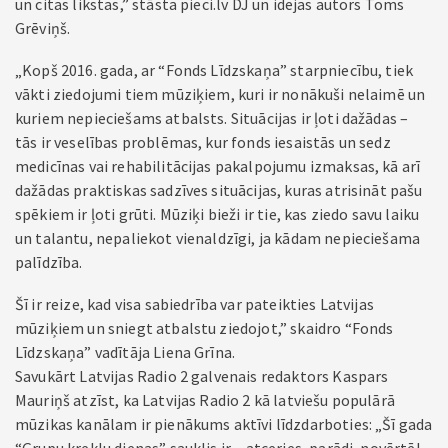
un citas likstas,” stāsta pieci.lv DJ un idejas autors Toms
Grēviņš.
„Kopš 2016. gada, ar “Fonds Līdzskaņa” starpniecību, tiek
vākti ziedojumi tiem mūziķiem, kuri ir nonākuši nelaimē un
kuriem nepieciešams atbalsts. Situācijas ir ļoti dažādas –
tās ir veselības problēmas, kur fonds iesaistās un sedz
medicīnas vai rehabilitācijas pakalpojumu izmaksas, kā arī
dažādas praktiskas sadzīves situācijas, kuras atrisināt pašu
spēkiem ir ļoti grūti. Mūziķi bieži ir tie, kas ziedo savu laiku
un talantu, nepaliekot vienaldzīgi, ja kādam nepieciešama
palīdzība.
Šī ir reize, kad visa sabiedrība var pateikties Latvijas
mūziķiem un sniegt atbalstu ziedojot,” skaidro “Fonds
Līdzskaņa” vadītāja Liena Grīna.
Savukārt Latvijas Radio 2 galvenais redaktors Kaspars
Mauriņš atzīst, ka Latvijas Radio 2 kā latviešu populārā
mūzikas kanālam ir pienākums aktīvi līdzdarboties: „Šī gada