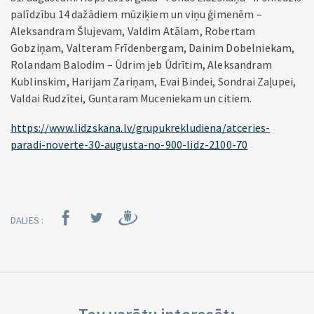
palīdzību 14 dažādiem mūziķiem un viņu ģimenēm –
Aleksandram Šlujevam, Valdim Atālam, Robertam
Gobziņam, Valteram Frīdenbergam, Dainim Dobelniekam,
Rolandam Balodim – Ūdrim jeb Ūdrītim, Aleksandram
Kublinskim, Harijam Zariņam, Evai Bindei, Sondrai Zaļupei,
Valdai Rudzītei, Guntaram Muceniekam un citiem.
https://www.lidzskana.lv/grupukrekludiena/atceries-
paradi-noverte-30-augusta-no-900-lidz-2100-70
DALIES :