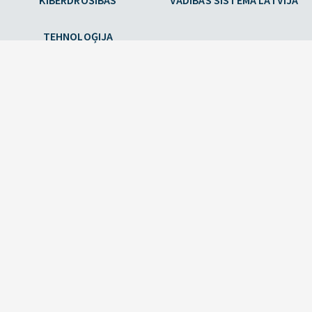
KIBERDROŠĪBAS
VADĪBAS SISTĒMA LATVIJĀ
TEHNOLOĢIJA