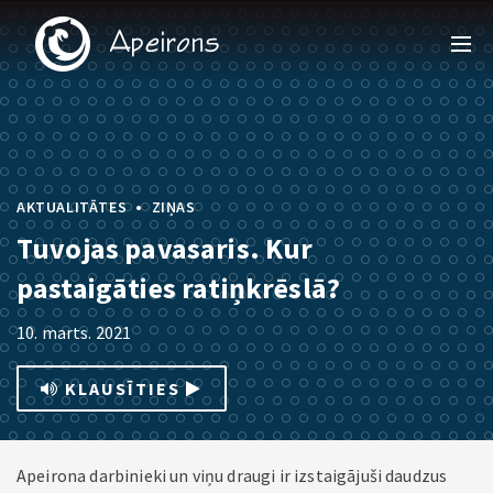
•
AKTUALITĀTES
ZIŅAS
Tuvojas pavasaris. Kur
pastaigāties ratiņkrēslā?
10. marts. 2021
KLAUSĪTIES
Apeirona darbinieki un viņu draugi ir izstaigājuši daudzus