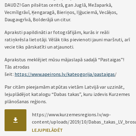
DAUDZ! Gan pilsētas centrā, gan Juglā, Mežaparkā,
Vecmīlgrāvī, Ķengaragā, Bieriņos, Iļģuciemā, Vecāķos,
Daugavgrīvā, Bolderājā un citur.
Apraksti papildināti ar fotogrāfijām, kurās ir reāli
ratiņkrēsla lietotāji. Vēlāk tiks pievienoti jauni maršruti, arī
vecie tiks pārskatīti un atjaunoti.
Aprakstus meklējiet mūsu mājaslapā sadaļā “Pastaigas”!
Tās atrodas
šeit:
https://www.apeirons.lv/kateogorija/pastaigas
/
Par citām pieejamām atpūtas vietām Latvijā var uzzināt,
lejuplādējot katalogu “Dabas takas”, kuru izdevis Kurzemes
plānošanas reģions.
https://www.kurzemesregions.lv/wp-
content/uploads/2019/10/Dabas_takas_LV_bros