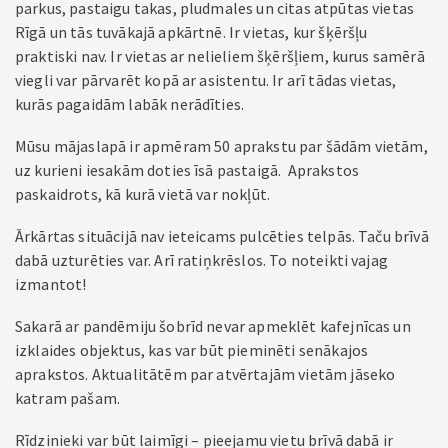
parkus, pastaigu takas, pludmales un citas atpūtas vietas
Rīgā un tās tuvākajā apkārtnē. Ir vietas, kur šķēršļu
praktiski nav. Ir vietas ar nelieliem šķēršļiem, kurus samērā
viegli var pārvarēt kopā ar asistentu. Ir arī tādas vietas,
kurās pagaidām labāk nerādīties.
Mūsu mājaslapā ir apmēram 50 aprakstu par šādām vietām,
uz kurieni iesakām doties īsā pastaigā. Aprakstos
paskaidrots, kā kurā vietā var nokļūt.
Ārkārtas situācijā nav ieteicams pulcēties telpās. Taču brīvā
dabā uzturēties var. Arī ratiņkrēslos. To noteikti vajag
izmantot!
Sakarā ar pandēmiju šobrīd nevar apmeklēt kafejnīcas un
izklaides objektus, kas var būt pieminēti senākajos
aprakstos. Aktualitātēm par atvērtajām vietām jāseko
katram pašam.
Rīdzinieki var būt laimīgi – pieejamu vietu brīvā dabā ir