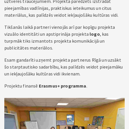
uztveres traucējumiem. Projektā paredzēts izstrādāt
pieejamības vadlīnijas, praktiskus ieteikumus un citus
materiālus, kas palīdzēs veidot iekļaujošāku kultūras vidi.
Tikšanās laikā partneri vienojās arī par kopīgu projekta
vizuālo identitāti un apstiprināja projekta
logo
, kas
turpmāk tiks izmantots projekta komunikācijā un
publicitātes materiālos.
Esam gandarīti uzņemt projekta partnerus Rīgā un uzsākt
šo starptautisko sadarbību, kas palīdzēs veidot pieejamāku
un iekļaujošāku kultūras vidi ikvienam.
Projektu finansē
Erasmus+ programma
.
P