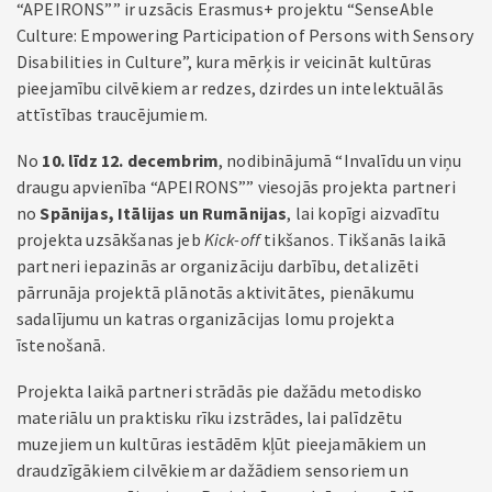
“APEIRONS”” ir uzsācis Erasmus+ projektu “SenseAble
Culture: Empowering Participation of Persons with Sensory
Disabilities in Culture”, kura mērķis ir veicināt kultūras
pieejamību cilvēkiem ar redzes, dzirdes un intelektuālās
attīstības traucējumiem.
No
10. līdz 12. decembrim
, nodibinājumā “Invalīdu un viņu
draugu apvienība “APEIRONS”” viesojās projekta partneri
no
Spānijas, Itālijas un Rumānijas
, lai kopīgi aizvadītu
projekta uzsākšanas jeb
Kick-off
tikšanos. Tikšanās laikā
partneri iepazinās ar organizāciju darbību, detalizēti
pārrunāja projektā plānotās aktivitātes, pienākumu
sadalījumu un katras organizācijas lomu projekta
īstenošanā.
Projekta laikā partneri strādās pie dažādu metodisko
materiālu un praktisku rīku izstrādes, lai palīdzētu
muzejiem un kultūras iestādēm kļūt pieejamākiem un
draudzīgākiem cilvēkiem ar dažādiem sensoriem un