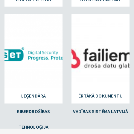
ESET.LV
FAILIEM.LV
LEĢENDĀRA
ĒRTĀKĀ DOKUMENTU
KIBERDROŠĪBAS
VADĪBAS SISTĒMA LATVIJĀ
TEHNOLOĢIJA