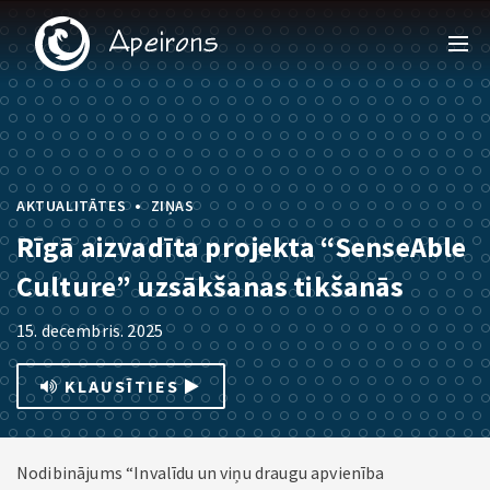
•
AKTUALITĀTES
ZIŅAS
Rīgā aizvadīta projekta “SenseAble
Culture” uzsākšanas tikšanās
15. decembris. 2025
KLAUSĪTIES
Nodibinājums “Invalīdu un viņu draugu apvienība