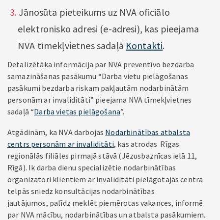
Jānosūta pieteikums uz NVA oficiālo
elektronisko adresi (e-adresi), kas pieejama
NVA tīmekļvietnes sadaļā
Kontakti
.
Detalizētāka informācija par NVA preventīvo bezdarba
samazināšanas pasākumu “Darba vietu pielāgošanas
pasākumi bezdarba riskam pakļautām nodarbinātām
personām ar invaliditāti” pieejama NVA tīmekļvietnes
sadaļā “
Darba vietas pielāgošana
”.
Atgādinām, ka NVA darbojas
Nodarbinātības atbalsta
centrs personām ar invaliditāti
, kas atrodas Rīgas
reģionālās filiāles pirmajā stāvā (Jēzusbaznīcas ielā 11,
Rīgā). Ik darba dienu specializētie nodarbinātības
organizatori klientiem ar invaliditāti pielāgotajās centra
telpās sniedz konsultācijas nodarbinātības
jautājumos, palīdz meklēt piemērotas vakances, informē
par NVA mācību, nodarbinātības un atbalsta pasākumiem.