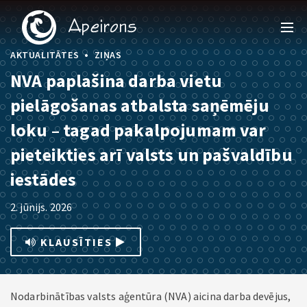
•
AKTUALITĀTES
ZIŅAS
NVA paplašina darba vietu
pielāgošanas atbalsta saņēmēju
loku – tagad pakalpojumam var
pieteikties arī valsts un pašvaldību
iestādes
2. jūnijs. 2026
KLAUSĪTIES
Nodarbinātības valsts aģentūra (NVA) aicina darba devējus,