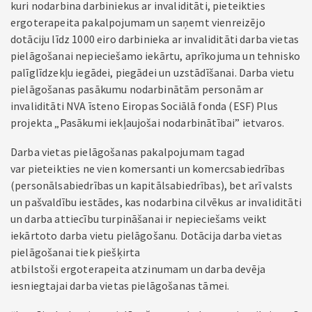
kuri nodarbina darbiniekus ar invaliditāti, pieteikties
ergoterapeita pakalpojumam un saņemt vienreizējo
dotāciju līdz 1000 eiro darbinieka ar invaliditāti darba vietas
pielāgošanai nepieciešamo iekārtu, aprīkojuma un tehnisko
palīglīdzekļu iegādei, piegādei un uzstādīšanai. Darba vietu
pielāgošanas pasākumu nodarbinātām personām ar
invaliditāti NVA īsteno Eiropas Sociālā fonda (ESF) Plus
projekta „Pasākumi iekļaujošai nodarbinātībai” ietvaros.
Darba vietas pielāgošanas pakalpojumam tagad
var pieteikties ne vien komersanti un komercsabiedrības
(personālsabiedrības un kapitālsabiedrības), bet arī valsts
un pašvaldību iestādes, kas nodarbina cilvēkus ar invaliditāti
un darba attiecību turpināšanai ir nepieciešams veikt
iekārtoto darba vietu pielāgošanu. Dotācija darba vietas
pielāgošanai tiek piešķirta
atbilstoši ergoterapeita atzinumam un darba devēja
iesniegtajai darba vietas pielāgošanas tāmei.