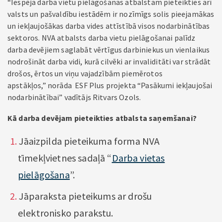
“Iespēja darba vietu pielāgošanas atbalstam pieteikties arī
valsts un pašvaldību iestādēm ir nozīmīgs solis pieejamākas
un iekļaujošākas darba vides attīstībā visos nodarbinātības
sektoros. NVA atbalsts darba vietu pielāgošanai palīdz
darba devējiem saglabāt vērtīgus darbiniekus un vienlaikus
nodrošināt darba vidi, kurā cilvēki ar invaliditāti var strādāt
drošos, ērtos un viņu vajadzībām piemērotos
apstākļos,”
norāda ESF Plus projekta “Pasākumi iekļaujošai
nodarbinātībai” vadītājs Ritvars Ozols.
Kā darba devējam pieteikties atbalsta saņemšanai?
Jāaizpilda pieteikuma forma NVA
tīmekļvietnes sadaļā “
Darba vietas
pielāgošana
”.
Jāparaksta pieteikums ar drošu
elektronisko parakstu.