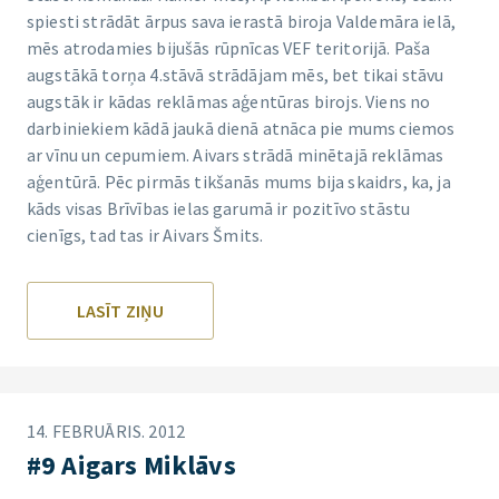
spiesti strādāt ārpus sava ierastā biroja Valdemāra ielā,
mēs atrodamies bijušās rūpnīcas VEF teritorijā. Paša
augstākā torņa 4.stāvā strādājam mēs, bet tikai stāvu
augstāk ir kādas reklāmas aģentūras birojs. Viens no
darbiniekiem kādā jaukā dienā atnāca pie mums ciemos
ar vīnu un cepumiem. Aivars strādā minētajā reklāmas
aģentūrā. Pēc pirmās tikšanās mums bija skaidrs, ka, ja
kāds visas Brīvības ielas garumā ir pozitīvo stāstu
cienīgs, tad tas ir Aivars Šmits.
LASĪT ZIŅU
14. FEBRUĀRIS. 2012
#9 Aigars Miklāvs