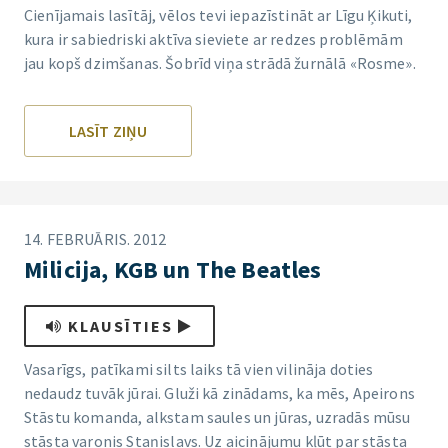
Cienījamais lasītāj, vēlos tevi iepazīstināt ar Līgu Ķikuti,
kura ir sabiedriski aktīva sieviete ar redzes problēmām
jau kopš dzimšanas. Šobrīd viņa strādā žurnālā «Rosme».
LASĪT ZIŅU
14. FEBRUĀRIS. 2012
Milicija, KGB un The Beatles
KLAUSĪTIES
Vasarīgs, patīkami silts laiks tā vien vilināja doties
nedaudz tuvāk jūrai. Gluži kā zinādams, ka mēs, Apeirons
Stāstu komanda, alkstam saules un jūras, uzradās mūsu
stāsta varonis Staņislavs. Uz aicinājumu kļūt par stāsta