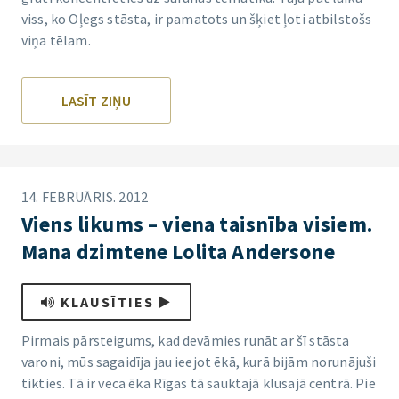
viss, ko Oļegs stāsta, ir pamatots un šķiet ļoti atbilstošs
viņa tēlam.
LASĪT ZIŅU
14. FEBRUĀRIS. 2012
Viens likums – viena taisnība visiem.
Mana dzimtene Lolita Andersone
KLAUSĪTIES
Pirmais pārsteigums, kad devāmies runāt ar šī stāsta
varoni, mūs sagaidīja jau ieejot ēkā, kurā bijām norunājuši
tikties. Tā ir veca ēka Rīgas tā sauktajā klusajā centrā. Pie