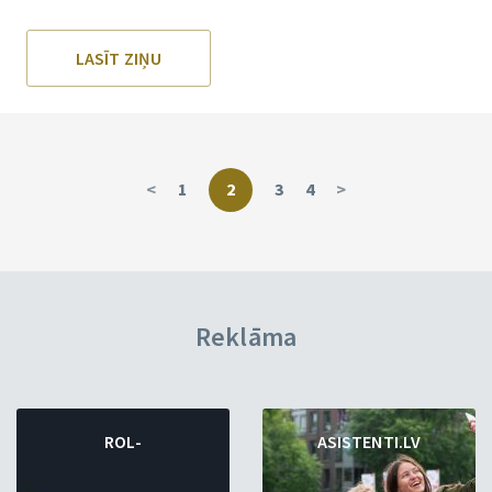
LASĪT ZIŅU
<
1
2
3
4
>
Reklāma
ROL-
ASISTENTI.LV