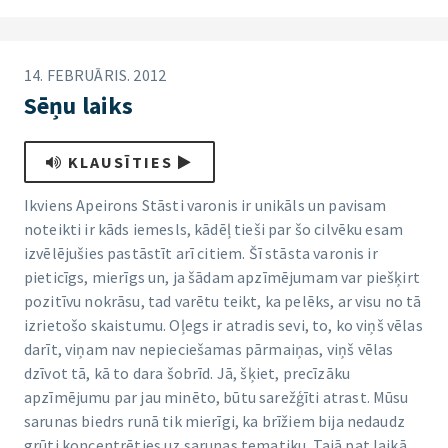
14. FEBRUĀRIS. 2012
Sēņu laiks
KLAUSĪTIES
Ikviens Apeirons Stāsti varonis ir unikāls un pavisam
noteikti ir kāds iemesls, kādēļ tieši par šo cilvēku esam
izvēlējušies pastāstīt arī citiem. Šī stāsta varonis ir
pieticīgs, mierīgs un, ja šādam apzīmējumam var piešķirt
pozitīvu nokrāsu, tad varētu teikt, ka pelēks, ar visu no tā
izrietošo skaistumu. Oļegs ir atradis sevi, to, ko viņš vēlas
darīt, viņam nav nepieciešamas pārmaiņas, viņš vēlas
dzīvot tā, kā to dara šobrīd. Jā, šķiet, precīzāku
apzīmējumu par jau minēto, būtu sarežģīti atrast. Mūsu
sarunas biedrs runā tik mierīgi, ka brīžiem bija nedaudz
grūti koncentrēties uz sarunas tematiku. Tajā pat laikā