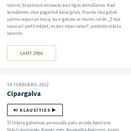
varoni, Staņislavs atsaucās bez ilgas domāšanas. Kad
ieradāmies viņa pagalmā Salacgrīvā, Stasiks lika galvā
salmu cepuri un teica, ka ir gatavs ar mums runāt. „Tikai
sievu arī piefilmējiet, es bez viņas neko!”, piebilda stāsta
varonis.
LASĪT ZIŅU
14. FEBRUĀRIS. 2012
Cipargalva
KLAUSĪTIES
Šī stāsta galvenais personāžs pats atrada Apeirons
Stāsti komandu. Kamēr mēs, Apvienība Apeirons, esam