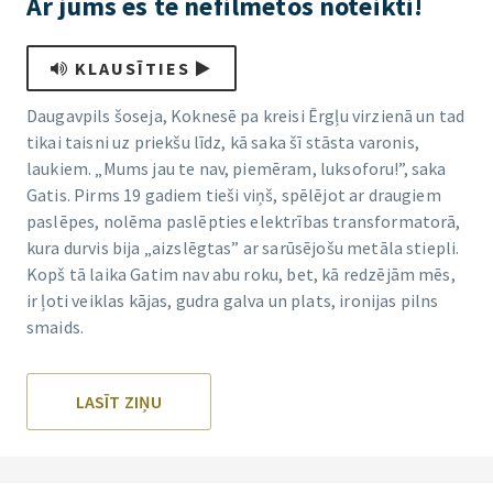
Ar jums es te nefilmētos noteikti!
KLAUSĪTIES
Daugavpils šoseja, Koknesē pa kreisi Ērgļu virzienā un tad
tikai taisni uz priekšu līdz, kā saka šī stāsta varonis,
laukiem. „Mums jau te nav, piemēram, luksoforu!”, saka
Gatis. Pirms 19 gadiem tieši viņš, spēlējot ar draugiem
paslēpes, nolēma paslēpties elektrības transformatorā,
kura durvis bija „aizslēgtas” ar sarūsējošu metāla stiepli.
Kopš tā laika Gatim nav abu roku, bet, kā redzējām mēs,
ir ļoti veiklas kājas, gudra galva un plats, ironijas pilns
smaids.
LASĪT ZIŅU