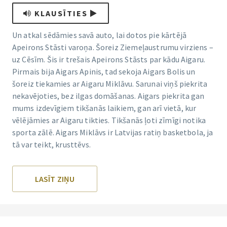
KLAUSĪTIES
Un atkal sēdāmies savā auto, lai dotos pie kārtējā
Apeirons Stāsti varoņa. Šoreiz Ziemeļaustrumu virziens –
uz Cēsīm. Šis ir trešais Apeirons Stāsts par kādu Aigaru.
Pirmais bija Aigars Apinis, tad sekoja Aigars Bolis un
šoreiz tiekamies ar Aigaru Miklāvu. Sarunai viņš piekrita
nekavējoties, bez ilgas domāšanas. Aigars piekrita gan
mums izdevīgiem tikšanās laikiem, gan arī vietā, kur
vēlējāmies ar Aigaru tikties. Tikšanās ļoti zīmīgi notika
sporta zālē. Aigars Miklāvs ir Latvijas ratiņ basketbola, ja
tā var teikt, krusttēvs.
LASĪT ZIŅU