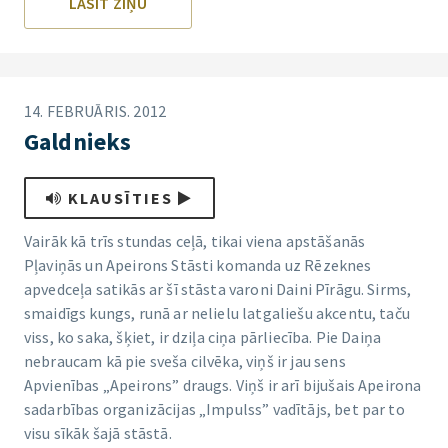
LASĪT ZIŅU
14. FEBRUĀRIS. 2012
Galdnieks
KLAUSĪTIES
Vairāk kā trīs stundas ceļā, tikai viena apstāšanās
Pļaviņās un Apeirons Stāsti komanda uz Rēzeknes
apvedceļa satikās ar šī stāsta varoni Daini Pīrāgu. Sirms,
smaidīgs kungs, runā ar nelielu latgaliešu akcentu, taču
viss, ko saka, šķiet, ir dziļa ciņa pārliecība. Pie Daiņa
nebraucam kā pie sveša cilvēka, viņš ir jau sens
Apvienības „Apeirons” draugs. Viņš ir arī bijušais Apeirona
sadarbības organizācijas „Impulss” vadītājs, bet par to
visu sīkāk šajā stāstā.