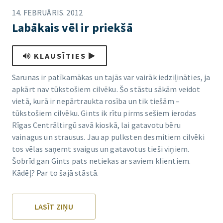
14. FEBRUĀRIS. 2012
Labākais vēl ir priekšā
KLAUSĪTIES
Sarunas ir patīkamākas un tajās var vairāk iedziļināties, ja
apkārt nav tūkstošiem cilvēku. Šo stāstu sākām veidot
vietā, kurā ir nepārtraukta rosība un tik tiešām –
tūkstošiem cilvēku. Gints ik rītu pirms sešiem ierodas
Rīgas Centrāltirgū savā kioskā, lai gatavotu bēru
vainagus un strausus. Jau ap pulksten desmitiem cilvēki
tos vēlas saņemt svaigus un gatavotus tieši viņiem.
Šobrīd gan Gints pats netiekas ar saviem klientiem.
Kādēļ? Par to šajā stāstā.
LASĪT ZIŅU