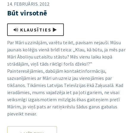
14. FEBRUĀRIS. 2012
Būt virsotnē
KLAUSĪTIES
Par Māri uzzinājām, varētu teikt, pavisam nejauši. Mūsu
jaunais kolēģis vienā brīdī teica: „Klau, kā būtu, ja mēs par
Māri Āboliņu uztaisītu stāstu? Mēs vienu laiku kopā
strādājām, viņš tāds riktīgi foršs džeks!?”
Painteresējāmies, dabūjām kontaktinformāciju,
sazvanījāmies ar Māri un uzreiz jau vienojāmies par
tikšanos. Tikāmies Latvijas Televīzijas ēkā Zaķusalā. Kad
ieradāmies, mums vajadzēja iet pa ļoti gariem, ne visai
veiksmīgi izgaismotiem milzīgās ēkas gaiteņiem pretī
Mārim, jo viņš pats ar ratiņkrēslu šādus garus gabalus
pieveikt nevar.