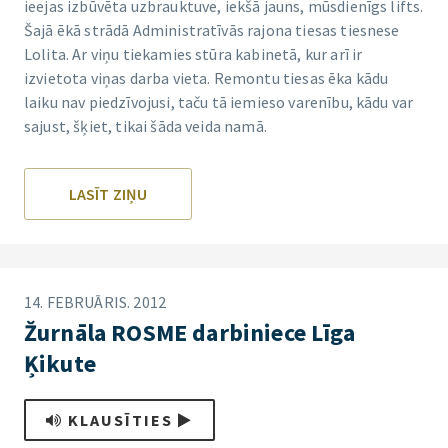
ieejas izbūvēta uzbrauktuve, iekšā jauns, mūsdienīgs lifts.
Šajā ēkā strādā Administratīvās rajona tiesas tiesnese
Lolita. Ar viņu tiekamies stūra kabinetā, kur arī ir
izvietota viņas darba vieta. Remontu tiesas ēka kādu
laiku nav piedzīvojusi, taču tā iemieso varenību, kādu var
sajust, šķiet, tikai šāda veida namā.
LASĪT ZIŅU
14. FEBRUĀRIS. 2012
Žurnāla ROSME darbiniece Līga
Ķikute
KLAUSĪTIES