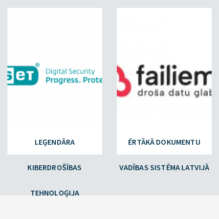
ESET.LV
FAILIEM.LV
LEĢENDĀRA
ĒRTĀKĀ DOKUMENTU
KIBERDROŠĪBAS
VADĪBAS SISTĒMA LATVIJĀ
TEHNOLOĢIJA