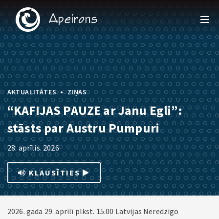
•
AKTUALITĀTES
ZIŅAS
“KAFIJAS PAUZE ar Janu Egli”:
stāsts par Austru Pumpuri
28. aprīlis. 2026
KLAUSĪTIES
2026. gada 29. aprīlī plkst. 15.00 Latvijas Neredzīgo