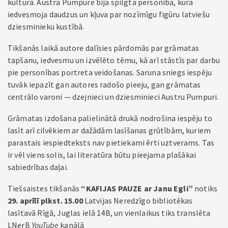
kultūrā. Austra Pumpure bija spilgta personība, kura
iedvesmoja daudzus un kļuva par nozīmīgu figūru latviešu
dziesminieku kustībā.
Tikšanās laikā autore dalīsies pārdomās par grāmatas
tapšanu, iedvesmu un izvēlēto tēmu, kā arī stāstīs par darbu
pie personības portreta veidošanas. Saruna sniegs iespēju
tuvāk iepazīt gan autores radošo pieeju, gan grāmatas
centrālo varoni — dzejnieci un dziesminieci Austru Pumpuri.
Grāmatas izdošana palielinātā drukā nodrošina iespēju to
lasīt arī cilvēkiem ar dažādām lasīšanas grūtībām, kuriem
parastais iespiedteksts nav pietiekami ērti uztverams. Tas
ir vēl viens solis, lai literatūra būtu pieejama plašākai
sabiedrības daļai.
Tiešsaistes tikšanās
“KAFIJAS PAUZE
ar Janu Egli”
notiks
29. aprīlī plkst. 15.00
Latvijas Neredzīgo bibliotēkas
lasītavā Rīgā, Juglas ielā 14B, un vienlaikus tiks translēta
LNerB
YouTube
kanālā