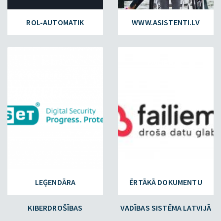
ROL-AUTOMATIK
WWW.ASISTENTI.LV
ESET.LV
FAILIEM.LV
LEĢENDĀRA
ĒRTĀKĀ DOKUMENTU
KIBERDROŠĪBAS
VADĪBAS SISTĒMA LATVIJĀ