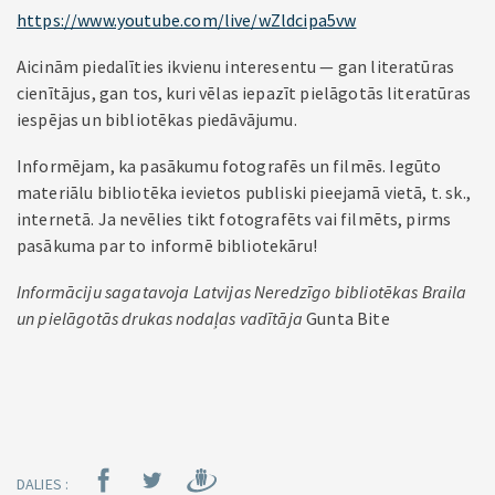
https://www.youtube.com/live/wZldcipa5vw
Aicinām piedalīties ikvienu interesentu — gan literatūras
cienītājus, gan tos, kuri vēlas iepazīt pielāgotās literatūras
iespējas un bibliotēkas piedāvājumu.
Informējam, ka pasākumu fotografēs un filmēs. Iegūto
materiālu bibliotēka ievietos publiski pieejamā vietā, t. sk.,
internetā. Ja nevēlies tikt fotografēts vai filmēts, pirms
pasākuma par to informē bibliotekāru!
Informāciju sagatavoja Latvijas Neredzīgo bibliotēkas Braila
un pielāgotās drukas nodaļas vadītāja
Gunta Bite
DALIES :