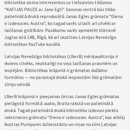
bibliotēka aicina interesentus uz tiešsaistes tikšanos
“KAFIJAS PAUZE ar Janu Egli”. Sarunas centrā būs tikko
palielinātā drukā reproducētā Janas Egles grāmata “Diena
ir izdevusies. Austra”, ko tagad varēs izlasīt arī cilvēki ar
lasīšanas grūtībām. Pasākumu varēs apmeklēt klātienē
Juglas ielā 14B, Rīgā, kā arī skatīties Latvijas Neredzīgo
bibliotēkas YouTube kanālā.
Latvijas Neredzīgo bibliotēkas (LNerB) mērķauditorija ir
ikviens cilvēks, neatkarīgi no viņa lasīšanas prasmēm un
iespējām. Bibliotēkas krājumā ir grāmatas dažādos
formātos — no parastajā drukā iespiestām līdz grāmatām
zīmju valodā.
LNerB krājumā ir pieejamas četras Janas Egles grāmatas
pielāgotā formātā: audio, Braila rakstā vai palielinātā
drukā. Tagad palielinātā drukā bibliotēka izdevusi piekto
rakstnieces grāmatu “Diena ir izdevusies. Austra”, kas atklāj
Austras Pumpures dzīvesstāstu un viņas nozīmi Latvijas