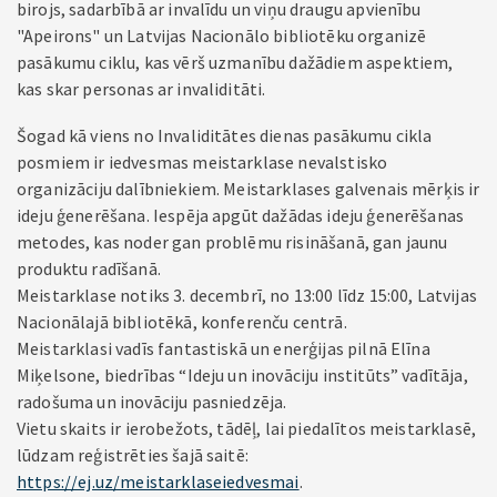
birojs, sadarbībā ar invalīdu un viņu draugu apvienību
"Apeirons" un Latvijas Nacionālo bibliotēku organizē
pasākumu ciklu, kas vērš uzmanību dažādiem aspektiem,
kas skar personas ar invaliditāti.
Šogad kā viens no Invaliditātes dienas pasākumu cikla
posmiem ir iedvesmas meistarklase nevalstisko
organizāciju dalībniekiem. Meistarklases galvenais mērķis ir
ideju ģenerēšana. Iespēja apgūt dažādas ideju ģenerēšanas
metodes, kas noder gan problēmu risināšanā, gan jaunu
produktu radīšanā.
Meistarklase notiks 3. decembrī, no 13:00 līdz 15:00, Latvijas
Nacionālajā bibliotēkā, konferenču centrā.
Meistarklasi vadīs fantastiskā un enerģijas pilnā Elīna
Miķelsone, biedrības “Ideju un inovāciju institūts” vadītāja,
radošuma un inovāciju pasniedzēja.
Vietu skaits ir ierobežots, tādēļ, lai piedalītos meistarklasē,
lūdzam reģistrēties šajā saitē:
https://ej.uz/meistarklaseiedvesmai
.