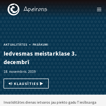
•
AKTUALITĀTES
PASĀKUMI
Iedvesmas meistarklase 3.
decembrī
18. novembris. 2019
KLAUSĪTIES
Invaliditātes dienas ietvaros jau piekto gadu Tiesībsarga