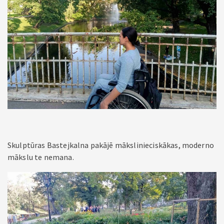
Skulptūras Bastejkalna pakājē mākslinieciskākas, moderno
mākslu te nemana.