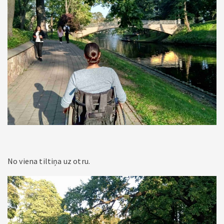
No viena tiltiņa uz otru.