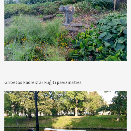
Gribētos kādreiz ar kuģīti pavizināties.