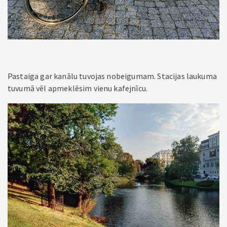
Pastaiga gar kanālu tuvojas nobeigumam. Stacijas laukuma
tuvumā vēl apmeklēsim vienu kafejnīcu.