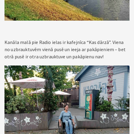
Kanāla malā pie Radio ielas ir kafejnīca “Kas dārzā”. Viena
no uzbrauktuvēm vienā pusē un ieeja ar pakāpieniem – bet
otrā pusē ir otra uzbrauktuve un pakāpienu nav!