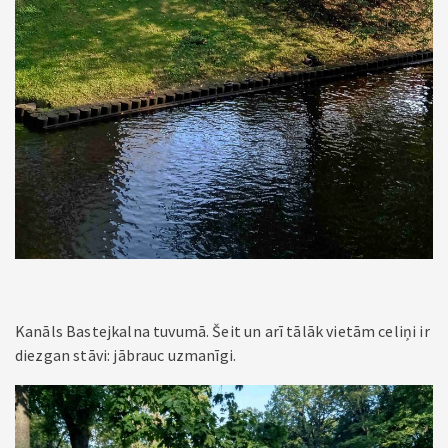
Kanāls Bastejkalna tuvumā. Šeit un arī tālāk vietām celiņi ir
diezgan stāvi: jābrauc uzmanīgi.