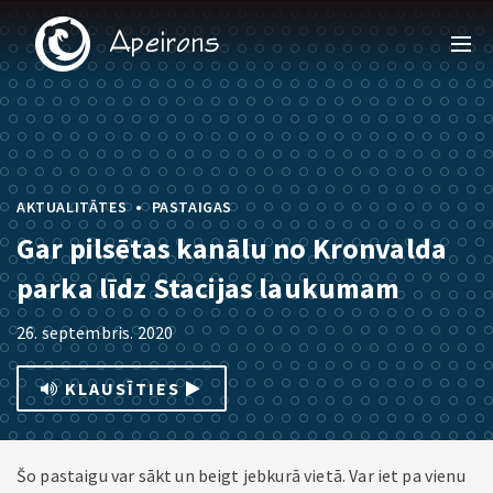
•
AKTUALITĀTES
PASTAIGAS
Gar pilsētas kanālu no Kronvalda
parka līdz Stacijas laukumam
26. septembris. 2020
KLAUSĪTIES
Šo pastaigu var sākt un beigt jebkurā vietā. Var iet pa vienu