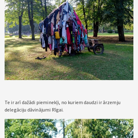
Te ir arī dažādi pieminekļi, no kuriem daudzi ir ārzemju
delegāciju dāvinājumi Rīgai.