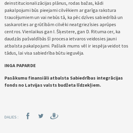
deinstitucionalizācijas plānus, rodas bažas, kādi
pakalpojumi būs pieejami cilvēkiem ar garīga rakstura
traucējumiem un vai nebūs tā, ka pēc dzīves sabiedrībā un
saskaroties ar grūtībām cilvēki neatgriezīsies aprūpes
centros. Vienlaikus gan I. Šķestere, gan D. Rituma cer, ka
daudzās pašvaldībās šī procesa ietvaros veidosies jauni
atbalsta pakalpojumi. Pašlaik mums vēl ir iespēja veidot tos
tādus, lai visa sabiedrība būtu ieguvēja.
INGA PAPARDE
Pasākumu finansiāli atbalsta Sabiedrības integrācijas
fonds no Latvijas valsts budžeta līdzekļiem.
DALIES :