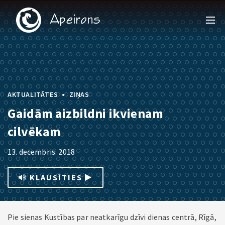
•
AKTUALITĀTES
ZIŅAS
Gaidām aizbildni ikvienam
cilvēkam
13. decembris. 2018
KLAUSĪTIES
Pie sienas Kustības par neatkarīgu dzīvi dienas centrā, Rīgā,