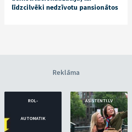
līdzcilvēki nedzīvotu pansionātos
Reklāma
ROL-
ASISTENTI.LV
AUTOMATIK