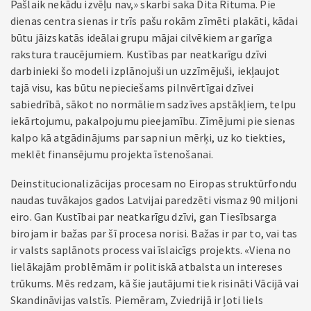
Pašlaik nekādu izvēļu nav,» skarbi saka Dita Rituma. Pie
dienas centra sienas ir trīs pašu rokām zīmēti plakāti, kādai
būtu jāizskatās ideālai grupu mājai cilvēkiem ar garīga
rakstura traucējumiem. Kustības par neatkarīgu dzīvi
darbinieki šo modeli izplānojuši un uzzīmējuši, iekļaujot
tajā visu, kas būtu nepieciešams pilnvērtīgai dzīvei
sabiedrībā, sākot no normāliem sadzīves apstākļiem, telpu
iekārtojumu, pakalpojumu pieejamību. Zīmējumi pie sienas
kalpo kā atgādinājums par sapni un mērķi, uz ko tiekties,
meklēt finansējumu projekta īstenošanai.
Deinstitucionalizācijas procesam no Eiropas struktūrfondu
naudas tuvākajos gados Latvijai paredzēti vismaz 90 miljoni
eiro. Gan Kustībai par neatkarīgu dzīvi, gan Tiesībsarga
birojam ir bažas par šī procesa norisi. Bažas ir par to, vai tas
ir valsts saplānots process vai īslaicīgs projekts. «Viena no
lielākajām problēmām ir politiskā atbalsta un intereses
trūkums. Mēs redzam, kā šie jautājumi tiek risināti Vācijā vai
Skandināvijas valstīs. Piemēram, Zviedrijā ir ļoti liels