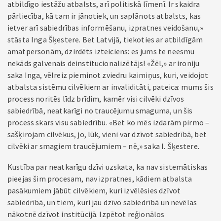
atbildīgo iestāžu atbalsts, arī politiskā līmenī. Ir skaidra
pārliecība, kā tam ir jānotiek, un saplānots atbalsts, kas
ietver arī sabiedrības informēšanu, izpratnes veidošanu,»
stāsta Inga Šķestere. Bet Latvijā, tiekoties ar atbildīgām
amatpersonām, dzirdēts izteiciens: es jums te neesmu
nekāds galvenais deinstitucionalizētājs! «Žēl,» ar ironiju
saka Inga, vēlreiz pieminot zviedru kaimiņus, kuri, veidojot
atbalsta sistēmu cilvēkiem ar invaliditāti, pateica: mums šis
process noritēs līdz brīdim, kamēr visi cilvēki dzīvos
sabiedrībā, neatkarīgi no traucējumu smaguma, un šis
process skars visu sabiedrību. «Bet ko mēs izdarām pirmo –
sašķirojam cilvēkus, jo, lūk, vieni var dzīvot sabiedrībā, bet
cilvēki ar smagiem traucējumiem – nē,» saka I. Šķestere.
Kustība par neatkarīgu dzīvi uzskata, ka nav sistemātiskas
pieejas šim procesam, nav izpratnes, kādiem atbalsta
pasākumiem jābūt cilvēkiem, kuri izvēlēsies dzīvot
sabiedrībā, un tiem, kuri jau dzīvo sabiedrībā un nevēlas
nākotnē dzīvot institūcijā. Izpētot reģionālos