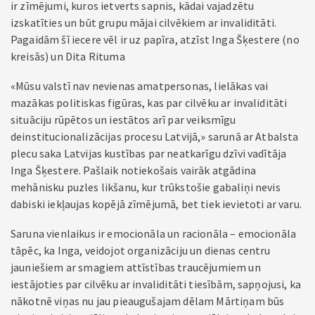
ir zīmējumi, kuros ietverts sapnis, kādai vajadzētu
izskatīties un būt grupu mājai cilvēkiem ar invaliditāti.
Pagaidām šī iecere vēl ir uz papīra, atzīst Inga Šķestere (no
kreisās) un Dita Rituma
«Mūsu valstī nav nevienas amatpersonas, lielākas vai
mazākas politiskas figūras, kas par cilvēku ar invaliditāti
situāciju rūpētos un iestātos arī par veiksmīgu
deinstitucionalizācijas procesu Latvijā,» sarunā ar Atbalsta
plecu saka Latvijas kustības par neatkarīgu dzīvi vadītāja
Inga Šķestere. Pašlaik notiekošais vairāk atgādina
mehānisku puzles likšanu, kur trūkstošie gabaliņi nevis
dabiski iekļaujas kopējā zīmējumā, bet tiek ievietoti ar varu.
Saruna vienlaikus ir emocionāla un racionāla – emocionāla
tāpēc, ka Inga, veidojot organizāciju un dienas centru
jauniešiem ar smagiem attīstības traucējumiem un
iestājoties par cilvēku ar invaliditāti tiesībām, sapņojusi, ka
nākotnē viņas nu jau pieaugušajam dēlam Mārtiņam būs