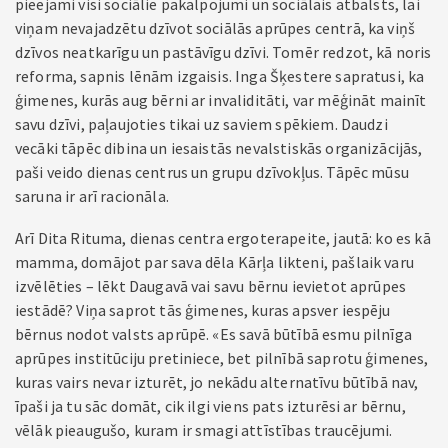
pieejami visi sociālie pakalpojumi un sociālais atbalsts, lai
viņam nevajadzētu dzīvot sociālās aprūpes centrā, ka viņš
dzīvos neatkarīgu un pastāvīgu dzīvi. Tomēr redzot, kā noris
reforma, sapnis lēnām izgaisis. Inga Šķestere sapratusi, ka
ģimenes, kurās aug bērni ar invaliditāti, var mēģināt mainīt
savu dzīvi, paļaujoties tikai uz saviem spēkiem. Daudzi
vecāki tāpēc dibina un iesaistās nevalstiskās organizācijās,
paši veido dienas centrus un grupu dzīvokļus. Tāpēc mūsu
saruna ir arī racionāla.
Arī Dita Rituma, dienas centra ergoterapeite, jautā: ko es kā
mamma, domājot par sava dēla Kārļa likteni, pašlaik varu
izvēlēties – lēkt Daugavā vai savu bērnu ievietot aprūpes
iestādē? Viņa saprot tās ģimenes, kuras apsver iespēju
bērnus nodot valsts aprūpē. «Es savā būtībā esmu pilnīga
aprūpes institūciju pretiniece, bet pilnībā saprotu ģimenes,
kuras vairs nevar izturēt, jo nekādu alternatīvu būtībā nav,
īpaši ja tu sāc domāt, cik ilgi viens pats izturēsi ar bērnu,
vēlāk pieaugušo, kuram ir smagi attīstības traucējumi.