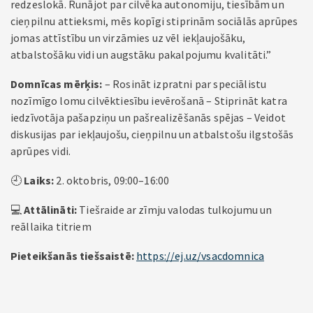
redzeslokā. Runājot par cilvēka autonomiju, tiesībām un
cieņpilnu attieksmi, mēs kopīgi stiprinām sociālās aprūpes
jomas attīstību un virzāmies uz vēl iekļaujošāku,
atbalstošāku vidi un augstāku pakalpojumu kvalitāti.”
Domnīcas mērķis:
– Rosināt izpratni par speciālistu
nozīmīgo lomu cilvēktiesību ievērošanā – Stiprināt katra
iedzīvotāja pašapziņu un pašrealizēšanās spējas – Veidot
diskusijas par iekļaujošu, cieņpilnu un atbalstošu ilgstošās
aprūpes vidi.
🕘
Laiks:
2. oktobris, 09:00–16:00
💻
Attālināti:
Tiešraide ar zīmju valodas tulkojumu un
reāllaika titriem
Pieteikšanās tiešsaistē:
https://ej.uz/vsacdomnica