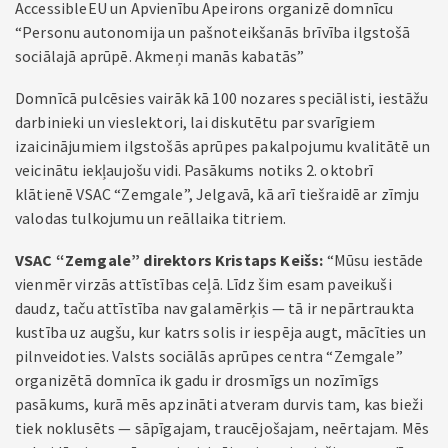
AccessibleEU un Apvienību Apeirons organizē domnīcu
“Personu autonomija un pašnoteikšanās brīvība ilgstošā
sociālajā aprūpē. Akmeņi manās kabatās”
Domnīcā pulcēsies vairāk kā 100 nozares speciālisti, iestāžu
darbinieki un vieslektori, lai diskutētu par svarīgiem
izaicinājumiem ilgstošās aprūpes pakalpojumu kvalitātē un
veicinātu iekļaujošu vidi. Pasākums notiks 2. oktobrī
klātienē VSAC “Zemgale”, Jelgavā, kā arī tiešraidē ar zīmju
valodas tulkojumu un reāllaika titriem.
VSAC “Zemgale” direktors Kristaps Keišs:
“Mūsu iestāde
vienmēr virzās attīstības ceļā. Līdz šim esam paveikuši
daudz, taču attīstība nav galamērķis — tā ir nepārtraukta
kustība uz augšu, kur katrs solis ir iespēja augt, mācīties un
pilnveidoties. Valsts sociālās aprūpes centra “Zemgale”
organizētā domnīca ik gadu ir drosmīgs un nozīmīgs
pasākums, kurā mēs apzināti atveram durvis tam, kas bieži
tiek noklusēts — sāpīgajam, traucējošajam, neērtajam. Mēs