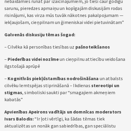
nebaidāmies runāt par izaicinājumiem, jo tieši caur godīgu
sarunu, pieredzes apmaiņu un kopīgajām diskusijām rodas
risinājumi, kas virza mūs tuvāk nākotnes pakalpojumam —
iekļaujošam, cieņpilnam un ģimeniskai videi pietuvinātam”
Galvenās diskusiju tēmas šogad:
– Cilvēka kā personības tiesības uz
pašnoteikšanos
–
Piederības videi nozīme
un cieņpilnu attiecību veidošana
ilgstošajā aprūpē
–
Kognitīvās piekļūstamības nodrošināšana
un atbalsts
cilvēku lemtspējas stiprināšanā – Ikdienas
stereotipi un
stigmas
, simboliski saukti par “smagajiem akmeņiem
kabatās”
Apvienības Apeirons vadītājs un domnīcas moderators
Ivars Balodis:
“Ir ļoti vērtīgi, ka šādas tēmas tiek
aktualizētas un nonāk gan sabiedrības, gan speciālistu