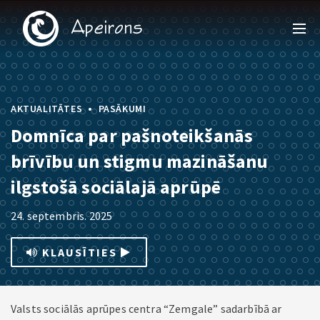
•
AKTUALITĀTES
PASĀKUMI
Domnīca par pašnoteikšanās
brīvību un stigmu mazināšanu
ilgstošā sociālajā aprūpē
24. septembris. 2025
KLAUSĪTIES
Valsts sociālās aprūpes centra “Zemgale” sadarbībā ar