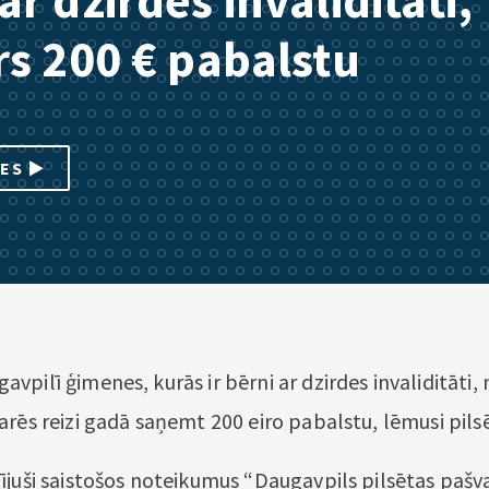
ar dzirdes invaliditāti,
rs 200 € pabalstu
IES
pilī ģimenes, kurās ir bērni ar dzirdes invaliditāti,
arēs reizi gadā saņemt 200 eiro pabalstu, lēmusi pil
ījuši saistošos noteikumus “Daugavpils pilsētas pašv