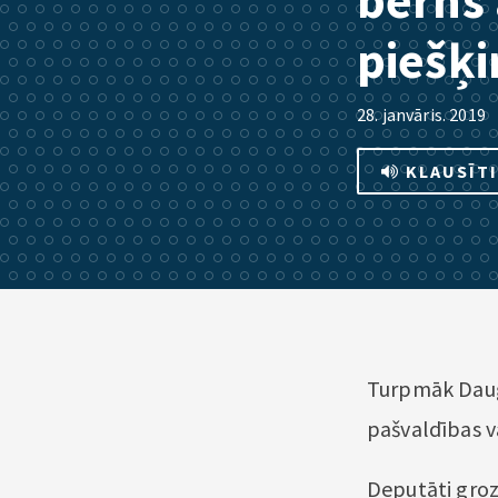
bērns 
piešķi
28. janvāris. 2019
KLAUSĪT
Turpmāk Daugav
pašvaldības v
Deputāti groz