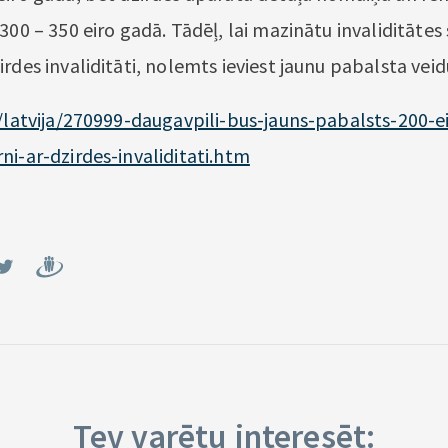
300 – 350 eiro gadā. Tādēļ, lai mazinātu invaliditātes
rdes invaliditāti, nolemts ieviest jaunu pabalsta veid
v/latvija/270999-daugavpili-bus-jauns-pabalsts-200
ni-ar-dzirdes-invaliditati.htm
Tev varētu interesēt: