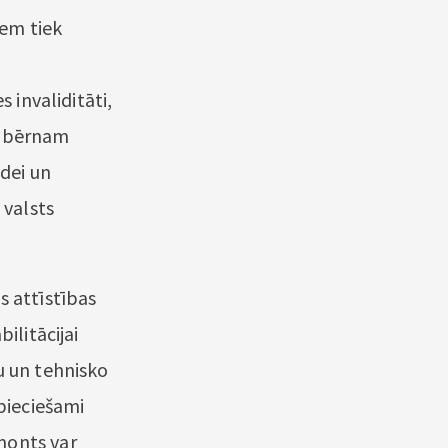
iem tiek
 invaliditāti,
m bērnam
ādei un
 valsts
s attīstības
ilitācijai
u un tehnisko
epieciešami
monts var