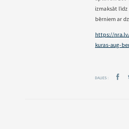
izmaksāt līdz 
bērniem ar dzi
https://nra.l
kuras-aug-ber
DALIES :