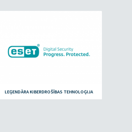
ESET.LV
LEĢENDĀRA KIBERDROŠĪBAS TEHNOLOĢIJA