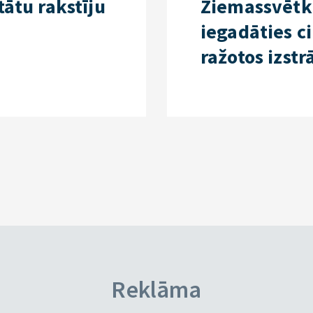
tātu rakstīju
Ziemassvētku
iegadāties ci
ražotos izst
Reklāma