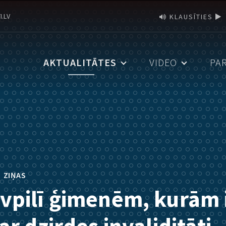
I.LV
KLAUSĪTIES
AKTUALITĀTES
VIDEO
PA
•
ZIŅAS
vpilī ģimenēm, kurām 