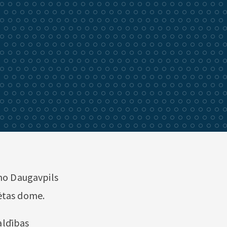
 no Daugavpils
sētas dome.
aldības