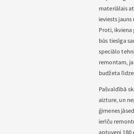
materiālais a
ieviests jauns
Proti, ikviena
būs tiesīga s
speciālo tehni
remontam, ja 
budžeta līdze
Pašvaldībā sk
aizture, un ne
ģimenes jāsed
ierīču remontu
aptuveni 180 