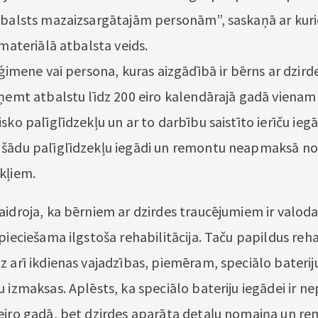
tbalsts mazaizsargātajām personām”, saskaņā ar kur
 materiālā atbalsta veids.
 ģimene vai persona, kuras aizgādībā ir bērns ar dzirdes
aņemt atbalstu līdz 200 eiro kalendārajā gadā viena
sko palīglīdzekļu un ar to darbību saistīto ierīču ieg
šādu palīglīdzekļu iegādi un remontu neapmaksā no
kļiem.
aidroja, ka bērniem ar dzirdes traucējumiem ir valoda
pieciešama ilgstoša rehabilitācija. Taču papildus rehab
z arī ikdienas vajadzības, piemēram, speciālo baterij
 izmaksas. Aplēsts, ka speciālo bateriju iegādei ir n
eiro gadā, bet dzirdes aparāta detaļu nomaiņa un re