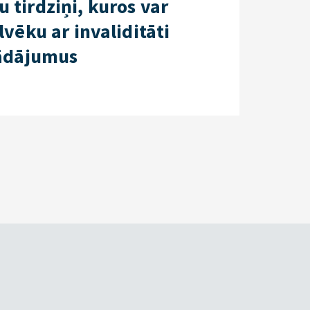
 tirdziņi, kuros var
lvēku ar invaliditāti
rādājumus