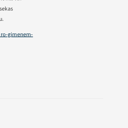
 sekas
u.
-eiro-gimenem-