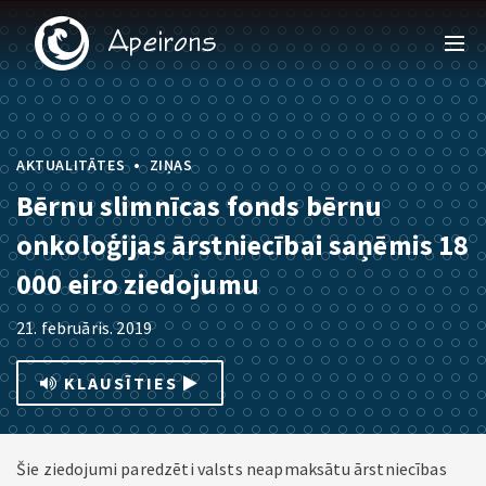
•
AKTUALITĀTES
ZIŅAS
Bērnu slimnīcas fonds bērnu
onkoloģijas ārstniecībai saņēmis 18
000 eiro ziedojumu
21. februāris. 2019
KLAUSĪTIES
Šie ziedojumi paredzēti valsts neapmaksātu ārstniecības