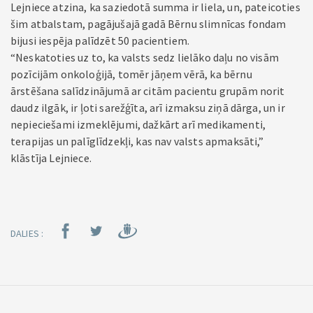
Lejniece atzina, ka saziedotā summa ir liela, un, pateicoties
šim atbalstam, pagājušajā gadā Bērnu slimnīcas fondam
bijusi iespēja palīdzēt 50 pacientiem.
“Neskatoties uz to, ka valsts sedz lielāko daļu no visām
pozīcijām onkoloģijā, tomēr jāņem vērā, ka bērnu
ārstēšana salīdzinājumā ar citām pacientu grupām norit
daudz ilgāk, ir ļoti sarežģīta, arī izmaksu ziņā dārga, un ir
nepieciešami izmeklējumi, dažkārt arī medikamenti,
terapijas un palīglīdzekļi, kas nav valsts apmaksāti,”
klāstīja Lejniece.
DALIES :