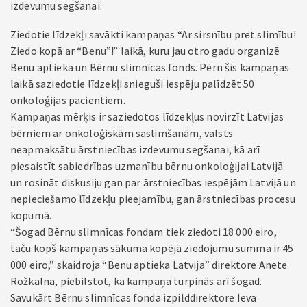
izdevumu segšanai.
Ziedotie līdzekļi savākti kampaņas “Ar sirsnību pret slimību!
Ziedo kopā ar “Benu”!” laikā, kuru jau otro gadu organizē
Benu aptieka un Bērnu slimnīcas fonds. Pērn šīs kampaņas
laikā saziedotie līdzekļi snieguši iespēju palīdzēt 50
onkoloģijas pacientiem.
Kampaņas mērķis ir saziedotos līdzekļus novirzīt Latvijas
bērniem ar onkoloģiskām saslimšanām, valsts
neapmaksātu ārstniecības izdevumu segšanai, kā arī
piesaistīt sabiedrības uzmanību bērnu onkoloģijai Latvijā
un rosināt diskusiju gan par ārstniecības iespējām Latvijā un
nepieciešamo līdzekļu pieejamību, gan ārstniecības procesu
kopumā.
“Šogad Bērnu slimnīcas fondam tiek ziedoti 18 000 eiro,
taču kopš kampaņas sākuma kopējā ziedojumu summa ir 45
000 eiro,” skaidroja “Benu aptieka Latvija” direktore Anete
Rožkalna, piebilstot, ka kampaņa turpinās arī šogad.
Savukārt Bērnu slimnīcas fonda izpilddirektore Ieva