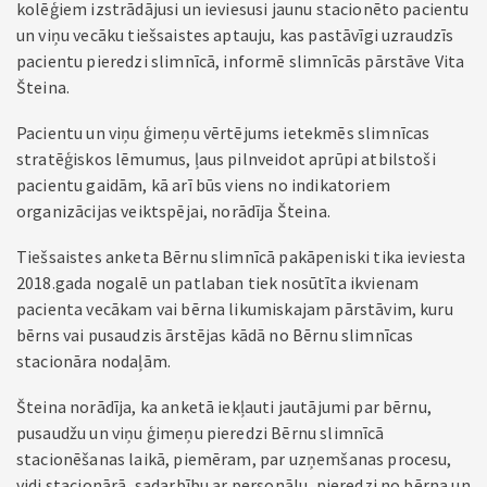
kolēģiem izstrādājusi un ieviesusi jaunu stacionēto pacientu
un viņu vecāku tiešsaistes aptauju, kas pastāvīgi uzraudzīs
pacientu pieredzi slimnīcā, informē slimnīcās pārstāve Vita
Šteina.
Pacientu un viņu ģimeņu vērtējums ietekmēs slimnīcas
stratēģiskos lēmumus, ļaus pilnveidot aprūpi atbilstoši
pacientu gaidām, kā arī būs viens no indikatoriem
organizācijas veiktspējai, norādīja Šteina.
Tiešsaistes anketa Bērnu slimnīcā pakāpeniski tika ieviesta
2018.gada nogalē un patlaban tiek nosūtīta ikvienam
pacienta vecākam vai bērna likumiskajam pārstāvim, kuru
bērns vai pusaudzis ārstējas kādā no Bērnu slimnīcas
stacionāra nodaļām.
Šteina norādīja, ka anketā iekļauti jautājumi par bērnu,
pusaudžu un viņu ģimeņu pieredzi Bērnu slimnīcā
stacionēšanas laikā, piemēram, par uzņemšanas procesu,
vidi stacionārā, sadarbību ar personālu, pieredzi no bērna un