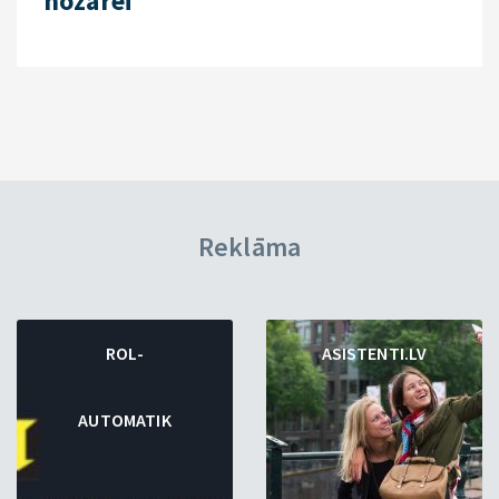
nozarei
Reklāma
ROL-
ASISTENTI.LV
AUTOMATIK