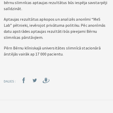
bērnu slimnīcas aptaujas rezultātus būs iespēja savstarpēji
salīdzināt.
Aptaujas rezultātus apkopos un analizēs anonīmi “MeS
Lab” pētnieki, ievērojot privātuma politiku. Pēc anonīmās
datu apstrādes aptaujas rezultāti būs pieejami Bērnu
slimnīcas pārstāvjiem.
Pērn Bērnu klīniskajā universitātes slimnīcā stacionārā
ārstējās vairāk ap 17 000 pacientu.
DALIES :