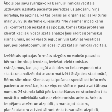
Ābols par savu svarīgāko kā Bērnu slimnīcas vadītāja
uzdevumu uzskata pacientu pieredzes uzlabošanu. Viņš
norādīja, ka apzinās, ka tas prasīs arī organizācijas kultūras
maiņu un visu darbinieku iesaisti. “Ne vienmēr ir patīkami
vai komfortabli ieskatīties spogulī, tomēr tikai problēmu
identifikācija un detalizēta analīze ļaus radīt sistēmiskus
risinājumus, no kā varētu iegūt arī visi Latvijas veselības
aprūpes pakalpojumu sniedzēji,” uzskata slimnīcas vadītājs.
Izvēlētais aptaujas formāts aizgūts no vadošo pasaules
bērnu slimnīcu pieredzes, ieviešot elektroniskus
risinājumus, kas ļauj iegūt atbildes no liela respondentu
skaita un analizēt datus automatizēti. Stājoties stacionārā,
Bērnu slimnīcas Klientu apkalpošanas speciālisti informēs
pacientu un vecākus, ka uz viņu norādīto e-pastu vai tālruņa
numuru 24 stundu laikā pēc izrakstīšanas no stacionāra tiks
nosūtīta individuāla saite ar elektronisku anketu. Anketu
iespējams atvērt un aizpildīt, izmantojot datoru,
planšetdatoru vai viedtālruni. Anketu var sākt aizpildīt,