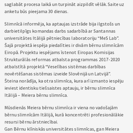
saglabāt procesa laikā un turpināt aizpildīt vēlāk. Saite uz
anketu būs pieejama 30 dienas.
Slimnīcā informēja, ka aptaujas izstrāde bija ilgstošs un
darbietilpīgs komandas darbs sadarbībā ar Santannas
universitātes Itālijā pētniecības laboratoriju “MeS Lab”.
Šajā projektā iespēja piedalīties ir divām bērnu slimnīcām
Eiropā. Projektu iespējams īstenot Eiropas Komisijas
Strukturālās reformas atbalsta programmas 2017-2020
atbalstītā projektā “Veselības sistēmas darbības
novērtēšanas sistēmas izveide Slovēnijā un Latvijā”.
Šteina norādīja, ka otra slimnīca, kura arī izmanto iespēju
ieviest identisku tiešsaistes aptauju, ir bērnu slimnīca
Itālijā – Meiera bērnu slimnīca.
Mūsdienās Meiera bērnu slimnīca ir viena no vadošajām
bērnu slimnīcām Itālijā, kurā koncentrēti profesionālākie
resursi bērnu ārstniecībai.
Gan Bērnu klīniskās universitātes slimnīcas, gan Meiera