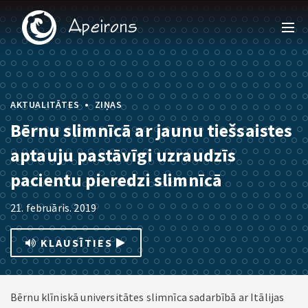
•
AKTUALITĀTES
ZIŅAS
Bērnu slimnīcā ar jaunu tiešsaistes
aptauju pastāvīgi uzraudzīs
pacientu pieredzi slimnīcā
21. februāris. 2019
KLAUSĪTIES
Bērnu klīniskā universitātes slimnīca sadarbībā ar Itālijas