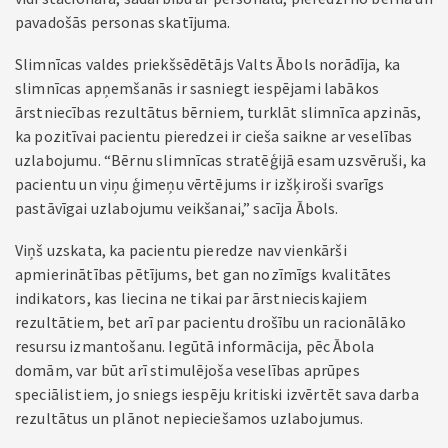
pavadošās personas skatījuma.
Slimnīcas valdes priekšsēdētājs Valts Ābols norādīja, ka
slimnīcas apņemšanās ir sasniegt iespējami labākos
ārstniecības rezultātus bērniem, turklāt slimnīca apzinās,
ka pozitīvai pacientu pieredzei ir cieša saikne ar veselības
uzlabojumu. “Bērnu slimnīcas stratēģijā esam uzsvēruši, ka
pacientu un viņu ģimeņu vērtējums ir izšķiroši svarīgs
pastāvīgai uzlabojumu veikšanai,” sacīja Ābols.
Viņš uzskata, ka pacientu pieredze nav vienkārši
apmierinātības pētījums, bet gan nozīmīgs kvalitātes
indikators, kas liecina ne tikai par ārstnieciskajiem
rezultātiem, bet arī par pacientu drošību un racionālāko
resursu izmantošanu. Iegūtā informācija, pēc Ābola
domām, var būt arī stimulējoša veselības aprūpes
speciālistiem, jo sniegs iespēju kritiski izvērtēt sava darba
rezultātus un plānot nepieciešamos uzlabojumus.