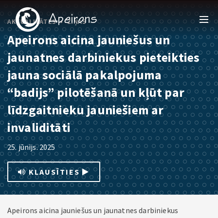
•
AKTUALITĀTES
ZIŅAS
Apeirons aicina jauniešus un
jaunatnes darbiniekus pieteikties
jauna sociālā pakalpojuma
“badijs” pilotēšanā un kļūt par
līdzgaitnieku jauniešiem ar
invaliditāti
25. jūnijs. 2025
KLAUSĪTIES
Apeirons aicina jauniešus un jaunatnes darbiniekus