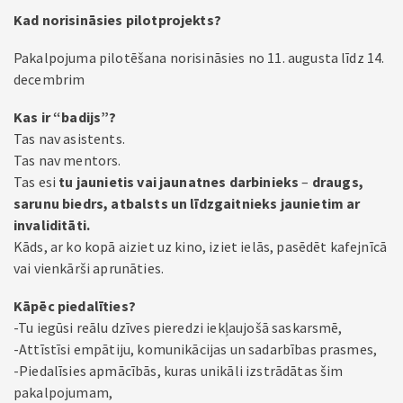
Kad norisināsies pilotprojekts?
Pakalpojuma pilotēšana norisināsies no 11. augusta līdz 14.
decembrim
Kas ir “badijs”?
Tas nav asistents.
Tas nav mentors.
Tas esi
tu
jaunietis vai jaunatnes darbinieks
–
draugs,
sarunu biedrs, atbalsts un līdzgaitnieks jaunietim ar
invaliditāti.
Kāds, ar ko kopā aiziet uz kino, iziet ielās, pasēdēt kafejnīcā
vai vienkārši aprunāties.
Kāpēc piedalīties?
-Tu iegūsi reālu dzīves pieredzi iekļaujošā saskarsmē,
-Attīstīsi empātiju, komunikācijas un sadarbības prasmes,
-Piedalīsies apmācībās, kuras unikāli izstrādātas šim
pakalpojumam,