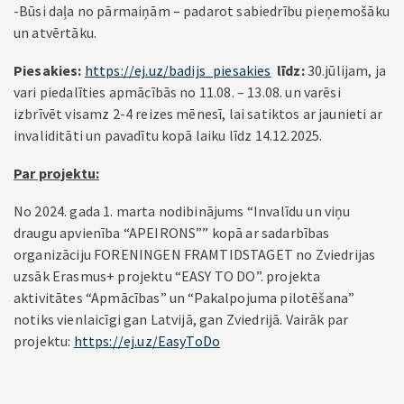
-Būsi daļa no pārmaiņām – padarot sabiedrību pieņemošāku
un atvērtāku.
Piesakies:
https://ej.uz/badijs_piesakies
līdz:
30.jūlijam, ja
vari piedalīties apmācībās no 11.08. – 13.08. un varēsi
izbrīvēt visamz 2-4 reizes mēnesī, lai satiktos ar jaunieti ar
invaliditāti un pavadītu kopā laiku līdz 14.12.2025.
Par projektu:
No 2024. gada 1. marta nodibinājums “Invalīdu un viņu
draugu apvienība “APEIRONS”” kopā ar sadarbības
organizāciju FORENINGEN FRAMTIDSTAGET no Zviedrijas
uzsāk Erasmus+ projektu “EASY TO DO”. projekta
aktivitātes “Apmācības” un “Pakalpojuma pilotēšana”
notiks vienlaicīgi gan Latvijā, gan Zviedrijā. Vairāk par
projektu:
https://ej.uz/EasyToDo