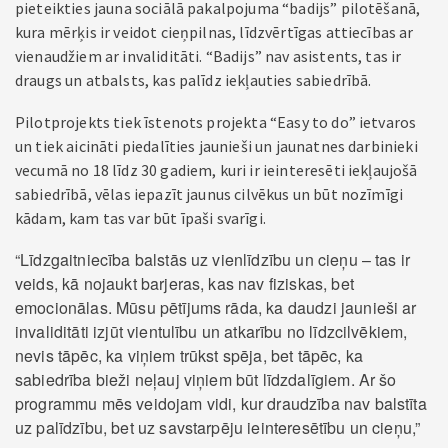
pieteikties jauna sociālā pakalpojuma “badijs” pilotēšanā,
kura mērķis ir veidot cieņpilnas, līdzvērtīgas attiecības ar
vienaudžiem ar invaliditāti. “Badijs” nav asistents, tas ir
draugs un atbalsts, kas palīdz iekļauties sabiedrībā.
Pilotprojekts tiek īstenots projekta “Easy to do” ietvaros
un tiek aicināti piedalīties jaunieši un jaunatnes darbinieki
vecumā no 18 līdz 30 gadiem, kuri ir ieinteresēti iekļaujošā
sabiedrībā, vēlas iepazīt jaunus cilvēkus un būt nozīmīgi
kādam, kam tas var būt īpaši svarīgi.
“Līdzgaitniecība balstās uz vienlīdzību un cieņu – tas ir
veids, kā nojaukt barjeras, kas nav fiziskas, bet
emocionālas. Mūsu pētījums rāda, ka daudzi jaunieši ar
invaliditāti izjūt vientulību un atkarību no līdzcilvēkiem,
nevis tāpēc, ka viņiem trūkst spēja, bet tāpēc, ka
sabiedrība bieži neļauj viņiem būt līdzdalīgiem. Ar šo
programmu mēs veidojam vidi, kur draudzība nav balstīta
uz palīdzību, bet uz savstarpēju ieinteresētību un cieņu,”