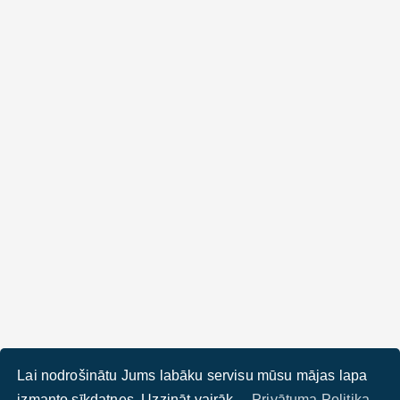
Lai nodrošinātu Jums labāku servisu mūsu mājas lapa
izmanto sīkdatnes. Uzzināt vairāk –
Privātuma Politika