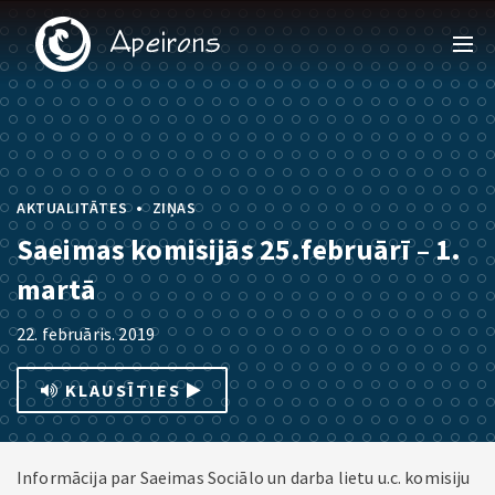
•
AKTUALITĀTES
ZIŅAS
Saeimas komisijās 25.februārī – 1.
martā
22. februāris. 2019
KLAUSĪTIES
Informācija par Saeimas Sociālo un darba lietu u.c. komisiju