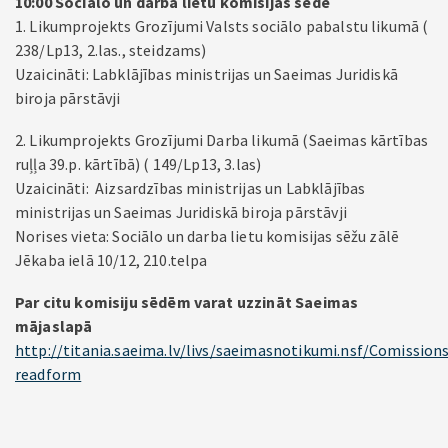
10:00 Sociālo un darba lietu komisijas sēde
1. Likumprojekts Grozījumi Valsts sociālo pabalstu likumā (
238/Lp13, 2.las., steidzams)
Uzaicināti: Labklājības ministrijas un Saeimas Juridiskā
biroja pārstāvji
2. Likumprojekts Grozījumi Darba likumā (Saeimas kārtības
ruļļa 39.p. kārtībā) ( 149/Lp13, 3.las)
Uzaicināti: Aizsardzības ministrijas un Labklājības
ministrijas un Saeimas Juridiskā biroja pārstāvji
Norises vieta: Sociālo un darba lietu komisijas sēžu zālē
Jēkaba ielā 10/12, 210.telpa
Par citu komisiju sēdēm varat uzzināt Saeimas
mājaslapā
http://titania.saeima.lv/livs/saeimasnotikumi.nsf/Comissions
readform