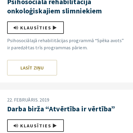
Psihosociālā rehabilitācija
onkoloģiskajiem slimniekiem
KLAUSĪTIES
Psihosociālajā rehabilitācijas programmā “Spēka avots”
ir paredzētas trīs programmas pāriem.
LASĪT ZIŅU
22. FEBRUĀRIS. 2019
Darba birža “Atvērtība ir vērtība”
KLAUSĪTIES