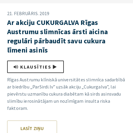
21. FEBRUĀRIS. 2019
Ar akciju CUKURGALVA Rīgas
Austrumu slimnīcas ārsti aicina
regulāri pārbaudīt savu cukura
līmeni asinīs
KLAUSĪTIES
Rīgas Austrumu klīniskā universitātes slimnīca sadarbībā
ar biedrību „ParSirdi.lv” uzsāk akciju „Cukurgalva”, lai
pievērstu uzmanību cukura diabētam kā sirds asinsvadu
slimību ierosinātājam un nozīmīgam insulta riska
faktoram.
LASĪT ZIŅU