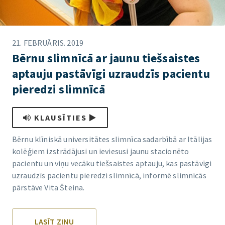
21. FEBRUĀRIS. 2019
Bērnu slimnīcā ar jaunu tiešsaistes
aptauju pastāvīgi uzraudzīs pacientu
pieredzi slimnīcā
KLAUSĪTIES
Bērnu klīniskā universitātes slimnīca sadarbībā ar Itālijas
kolēģiem izstrādājusi un ieviesusi jaunu stacionēto
pacientu un viņu vecāku tiešsaistes aptauju, kas pastāvīgi
uzraudzīs pacientu pieredzi slimnīcā, informē slimnīcās
pārstāve Vita Šteina.
LASĪT ZIŅU