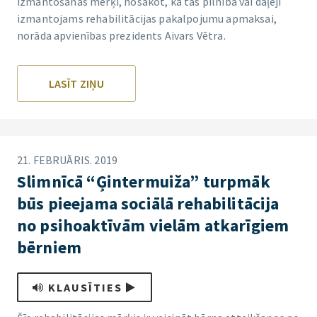
izmantošanas mērķi, nosakot, ka tas pilnībā vai daļēji
izmantojams rehabilitācijas pakalpojumu apmaksai,
norāda apvienības prezidents Aivars Vētra.
LASĪT ZIŅU
21. FEBRUĀRIS. 2019
Slimnīcā “Ģintermuiža” turpmāk
būs pieejama sociālā rehabilitācija
no psihoaktīvām vielām atkarīgiem
bērniem
KLAUSĪTIES