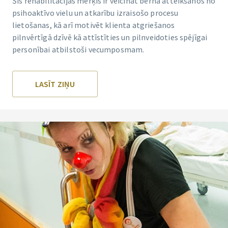
Šīs rehabilitācijas mērķis ir veicināt bērna atteikšanos no
psihoaktīvo vielu un atkarību izraisošo procesu
lietošanas, kā arī motivēt klienta atgriešanos
pilnvērtīgā dzīvē kā attīstīties un pilnveidoties spējīgai
personībai atbilstoši vecumposmam.
LASĪT ZIŅU