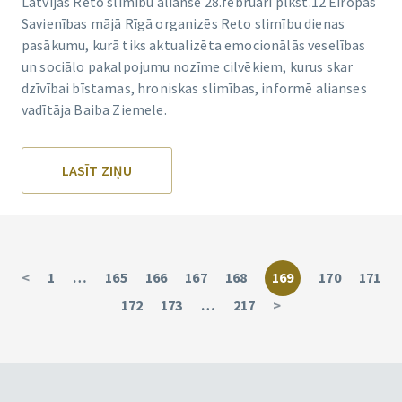
Latvijas Reto slimību alianse 28.februārī plkst.12 Eiropas
Savienības mājā Rīgā organizēs Reto slimību dienas
pasākumu, kurā tiks aktualizēta emocionālās veselības
un sociālo pakalpojumu nozīme cilvēkiem, kurus skar
dzīvībai bīstamas, hroniskas slimības, informē alianses
vadītāja Baiba Ziemele.
LASĪT ZIŅU
<
1
…
165
166
167
168
169
170
171
172
173
…
217
>