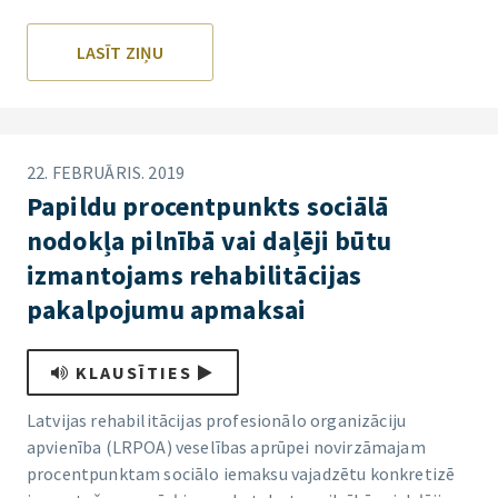
LASĪT ZIŅU
22. FEBRUĀRIS. 2019
Papildu procentpunkts sociālā
nodokļa pilnībā vai daļēji būtu
izmantojams rehabilitācijas
pakalpojumu apmaksai
KLAUSĪTIES
Latvijas rehabilitācijas profesionālo organizāciju
apvienība (LRPOA) veselības aprūpei novirzāmajam
procentpunktam sociālo iemaksu vajadzētu konkretizē