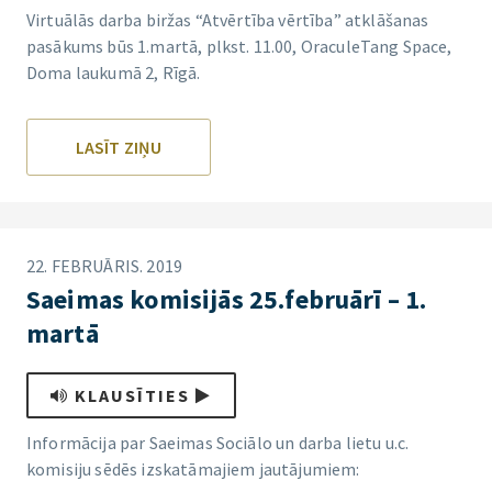
Virtuālās darba biržas “Atvērtība vērtība” atklāšanas
pasākums būs 1.martā, plkst. 11.00, OraculeTang Space,
Doma laukumā 2, Rīgā.
LASĪT ZIŅU
22. FEBRUĀRIS. 2019
Saeimas komisijās 25.februārī – 1.
martā
KLAUSĪTIES
Informācija par Saeimas Sociālo un darba lietu u.c.
komisiju sēdēs izskatāmajiem jautājumiem: