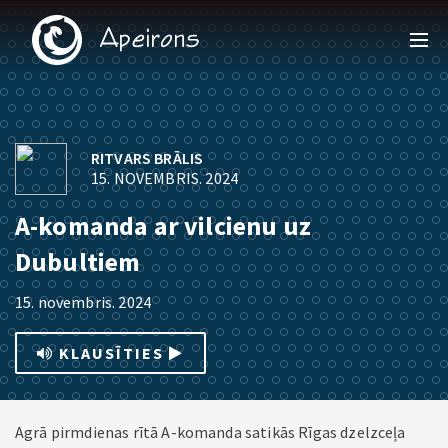
RITVARS BRĀLIS
15. NOVEMBRIS. 2024
A-komanda ar vilcienu uz
Dubultiem
15. novembris. 2024
KLAUSĪTIES
Agrā pirmdienas rītā A-komanda satikās Rīgas dzelzceļa