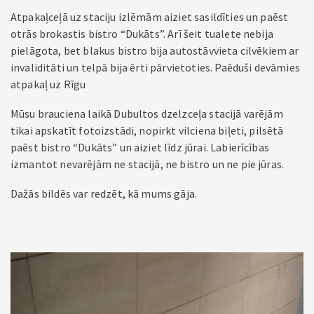
Atpakaļceļā uz staciju izlēmām aiziet sasildīties un paēst
otrās brokastis bistro “Dukāts”. Arī šeit tualete nebija
pielāgota, bet blakus bistro bija autostāvvieta cilvēkiem ar
invaliditāti un telpā bija ērti pārvietoties. Paēduši devāmies
atpakaļ uz Rīgu
Mūsu brauciena laikā Dubultos dzelzceļa stacijā varējām
tikai apskatīt fotoizstādi, nopirkt vilciena biļeti, pilsētā
paēst bistro “Dukāts” un aiziet līdz jūrai. Labierīcības
izmantot nevarējām ne stacijā, ne bistro un ne pie jūras.
Dažās bildēs var redzēt, kā mums gāja.
A