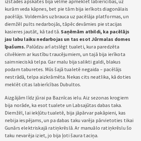
izstādes apskates bija vēlme apmeklēt labierīcības, uz
kurām veda kāpnes, bet pie tām bija ierīkots diagonālais
pacēlājs. Voldemārs uzbrauca uz pacēlāja platformas, un
diemžēl pults nedarbojās, tāpēc devāmies pie stacijas
kasieres jautāt, kā tad tā.
Saņēmām atbildi, ka pacēlājs
jau labu laiku nedarbojas un tas esot Jūrmalas domes
īpašums.
Palūdzu arī atslēgt tualeti, kura paredzēta
cilvēkiem ar kustību traucējumiem, un tajā bija ierīkota
saimnieciskā telpa. Gar malu bija salikti galdi, blakus
podam taburetes. Mūs šajā tualetē negaida – pacēlājs
nestrādā, telpa aizkrāmēta. Nekas cits neatlika, kā doties
meklēt citas labierīcības Dubultos.
Aizgājām līdz jūrai pa Baznīcas ielu. Aiz sezonas krogiem
bija norāde, ka esot tualete un Labsajūtas dabas taka.
Diemžēl, lai iekļūtu tualetē, bija jāpārvar pakāpieni, kas
nebija iespējams, un pa dabas taku varēja pārvietoties tikai
Gunārs elektriskajā ratiņkrēslā. Ar manuālo ratiņkrēslu šo
taku nevarēja iziet, jo bija ļoti šaura taciņa.