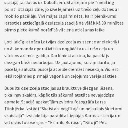
stacijā, lai dotos uz Dubultiem. Startējām pie "meeting
point" stacijas zālē, jo izvēlējāmies uz trešo ceļu doties ar
mobilo pacēlāju. Vivi mājas lapā minēts, ka ir pienākums
ierasties attiecīgajā dzelzceļa stacijā ne vēlāk kā 30 minūtes
pirms pieteikumā norādītā vilciena atiešanas laika.
Ļoti laicīgi atnāca Latvijas dzelzceļa asistente ar elektriķi
un A-komanda operatīvi tika nogādāta uz trešo ceļu un
vilciens arī mūs gaidīja. Darbinieki atzina, ka pacēlājs
diezgan bieži nedarbojas. Uz jautājumu, ko viņi darītu, ja
pacēlājs salūztu pusceļā atbilde diemžēl nesekoja. Visi ērti
iekārtojāmies pirmajā vagonā un ceļojums varēja sākties.
Dubultu dzelzceļa stacijas uzbrauktuve diezgan lēzena,
tikai nav skaidrs, kāpēc tās sākumā atstāta nevajadzīga
apmale. Stacijā apskatījām zviedru fotogrāfa Larsa
Tūnbjērka izstādi “Skaistais neglītajā un nejaukais šķietami
skaistajā”. Izstādē bija parādīta Liepājas Karostas sērija un
vēl divas fotosērijas – “Es mīlu Burosu”, “Biroji”. Pēc