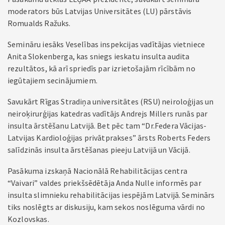
moderators būs Latvijas Universitātes (LU) pārstāvis
Romualds Ražuks.
Semināru iesāks Veselības inspekcijas vadītājas vietniece
Anita Slokenberga, kas sniegs ieskatu insulta audita
rezultātos, kā arī spriedīs par izrietošajām rīcībām no
iegūtajiem secinājumiem.
Savukārt Rīgas Stradiņa universitātes (RSU) neiroloģijas un
neiroķirurģijas katedras vadītājs Andrejs Millers runās par
insulta ārstēšanu Latvijā. Bet pēc tam “Dr.Federa Vācijas-
Latvijas Kardioloģijas privātprakses” ārsts Roberts Feders
salīdzinās insulta ārstēšanas pieeju Latvijā un Vācijā.
Pasākuma izskaņā Nacionālā Rehabilitācijas centra
“Vaivari” valdes priekšsēdētāja Anda Nulle informēs par
insulta slimnieku rehabilitācijas iespējām Latvijā. Seminārs
tiks noslēgts ar diskusiju, kam sekos noslēguma vārdi no
Kozlovskas.