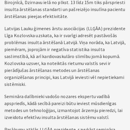
Birojnīcā, Dzirnavu ielā no plkst. 13 līdz 15m tiks pārspriesti
insulta ārstēšanas standarti un pašreizējo insulīna pacientu
ārstēšanas pieejas efektivitāte.
Latvijas Lauku ģimenes ārstu asociācijas (LLĢĀA) prezidente
Līga Kozlovska uzskata, ka ir svarīgi adresēt pastāvošās
problēmas insulta ārstēšanā Latvijā. Viņa norāda, ka Latvijā,
piemēram, joprojām ir negatīva statistika insulta
saslimstībā, kā arī kardiovaskulāro slimību jomā kopumā.
Kozlovska uzsver, ka noteiktās rietumu valstīs sevi ir
pierādījušas ārstēšanas metodes un ārstēšanas
organizēšanas principi, kas Latvijā ieviesti vēl nepietiekami
sistēmiski.
Semināra dalībnieki vadošo nozares ekspertu vadībā
apspriedīs, kādā secībā pareizi būtu ieviest mūsdienīgas
metodes un tehnoloģijas, izmantojot ārzemju pieredzi, lai
izveidotu efektīvu insulta ārstēšanas sistēmu valstī.
Pasākumu atklās LLĢĀA prezidente, savukārt semināra