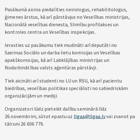
Pasākumā aicina piedalīties neirologus, rehabilitologus,
ģimenes ārstus, kā arī pārstāvjus no Veselības ministrijas,
Nacionālā veselības dienesta, Slimību profilakses un
kontroles centra un Veselības inspekcijas.
Ierasties uz pasākumu tiek mudināti arī deputāti no
Saeimas Sociālo un darba lietu komisijas un Veselības
apakškomisijas, kā arī Labklājības ministrijas un
Nodarbinātības valsts aģentūras pārstāvji.
Tiek aicināti arī studenti no LU un RSU, kā arī pacientu
biedrības, veselības politikas speciālisti no sabiedriskām
organizācijām un mediji.
Organizatori lūdz pieteikt dalību seminārā līdz
26.novembrim, sūtot epastu uz
llgaa@llgaa.lv
vai zvanot pa
tālruni 26 606 776.