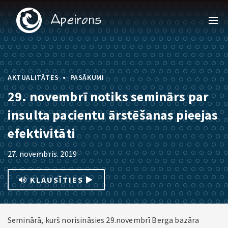
•
AKTUALITĀTES
PASĀKUMI
29. novembrī notiks seminārs par
insulta pacientu ārstēšanas pieejas
efektivitāti
27. novembris. 2019
KLAUSĪTIES
Seminārā, kurš norisināsies 29.novembrī Berga bazāra