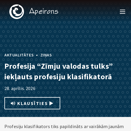
•
AKTUALITĀTES
ZIŅAS
Profesija “Zīmju valodas tulks”
iekļauts profesiju klasifikatorā
28. aprīlis. 2026
KLAUSĪTIES
Profesiju klasifikators tiks papildināts ar vairākām jaunām