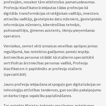
profesijām, nosakot tām atbilstošus pamatuzdevumus.
Profesiju klasifikatorā iekļautas tādas profesijas kā
digitālās transformācijas stratēģiskais vadītājs, investoru
attiecību vadītājs, ģeotelpisko datu inženieris, ģeotelpiskās
informācijas inženieris, kiberdrošības tehniķis,
psihoanalītiķis, ģimenes asistents, likmju pieņemšanas
operators.
Vienlaikus, ņemot vērā izmaiņas veselības aprūpes jomas
regulējumā, kas noteiktos gadījumos paredz iespēju
ārstniecības personai strādāt kā stažierim specialitātē
sertificētas ārstniecības personas vadībā, Profesiju
klasifikators ir papildināts ar profesiju stažieris
(specialitātē).
Jauno profesiju iekļaušana atspoguļo gan digitalizācijas un
tehnoloģiju attīstības tendences, gan sociālo pakalpojumu
un darba tirgus vajadzību paplašināšanos.
Tas noteikts Ministru kabinets grozījumos noteikumos