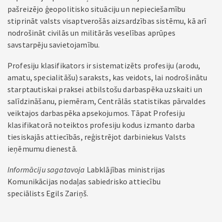
pašreizējo ģeopolitisko situāciju un nepieciešamību
stiprināt valsts visaptverošās aizsardzības sistēmu, kā arī
nodrošināt civilās un militārās veselības aprūpes
savstarpēju savietojamību.
Profesiju klasifikators ir sistematizēts profesiju (arodu,
amatu, specialitāšu) saraksts, kas veidots, lai nodrošinātu
starptautiskai praksei atbilstošu darbaspēka uzskaiti un
salīdzināšanu, piemēram, Centrālās statistikas pārvaldes
veiktajos darbaspēka apsekojumos. Tāpat Profesiju
klasifikatorā noteiktos profesiju kodus izmanto darba
tiesiskajās attiecībās, reģistrējot darbiniekus Valsts
ieņēmumu dienestā.
Informāciju sagatavoja
Labklājības ministrijas
Komunikācijas nodaļas sabiedrisko attiecību
speciālists Egils Zariņš.