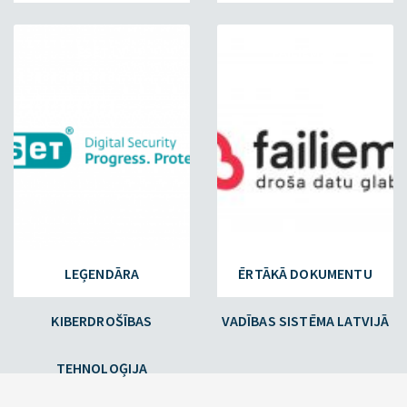
ESET.LV
FAILIEM.LV
LEĢENDĀRA
ĒRTĀKĀ DOKUMENTU
KIBERDROŠĪBAS
VADĪBAS SISTĒMA LATVIJĀ
TEHNOLOĢIJA