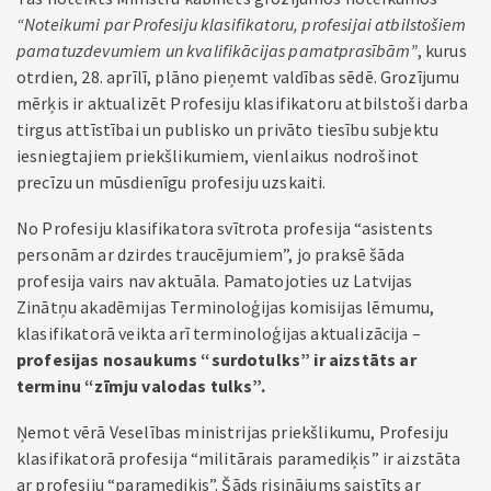
“Noteikumi par Profesiju klasifikatoru, profesijai atbilstošiem
pamatuzdevumiem un kvalifikācijas pamatprasībām”
, kurus
otrdien, 28. aprīlī, plāno pieņemt valdības sēdē. Grozījumu
mērķis ir aktualizēt Profesiju klasifikatoru atbilstoši darba
tirgus attīstībai un publisko un privāto tiesību subjektu
iesniegtajiem priekšlikumiem, vienlaikus nodrošinot
precīzu un mūsdienīgu profesiju uzskaiti.
No Profesiju klasifikatora svītrota profesija “asistents
personām ar dzirdes traucējumiem”, jo praksē šāda
profesija vairs nav aktuāla. Pamatojoties uz Latvijas
Zinātņu akadēmijas Terminoloģijas komisijas lēmumu,
klasifikatorā veikta arī terminoloģijas aktualizācija –
profesijas nosaukums “surdotulks” ir aizstāts ar
terminu “zīmju valodas tulks”.
Ņemot vērā Veselības ministrijas priekšlikumu, Profesiju
klasifikatorā profesija “militārais paramediķis” ir aizstāta
ar profesiju “paramediķis”. Šāds risinājums saistīts ar