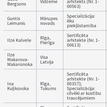
Vidzeme
arhitekts (Nr. 1-
Bergsons
00563)
Specializācija:
Guntis
Mārupes
ēku
Leimanis
novads
piekļūstamība
Sertificēta
Rīga,
Ilze Kalvele
arhitekte (Nr. 1-
Pierīga
00613)
Ilze
Visa
Makarova-
Latvija
Makaronoka
Sertificēta
arhitekte (Nr. 1-
Ina
Rīga,
00357);
Kuļikovska
Tukums
Specializācija:
cilvēki ar kustību
traucējumiem