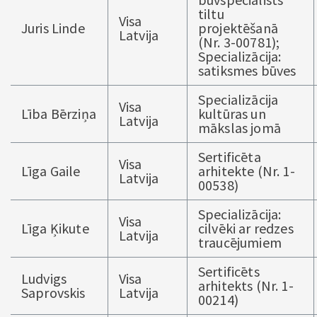
tiltu
Visa
Juris Linde
projektēšanā
Latvija
(Nr. 3-00781);
Specializācija:
satiksmes būves
Specializācija
Visa
Lība Bērziņa
kultūras un
Latvija
mākslas jomā
Sertificēta
Visa
Līga Gaile
arhitekte (Nr. 1-
Latvija
00538)
Specializācija:
Visa
Līga Ķikute
cilvēki ar redzes
Latvija
traucējumiem
Sertificēts
Ludvigs
Visa
arhitekts (Nr. 1-
Saprovskis
Latvija
00214)