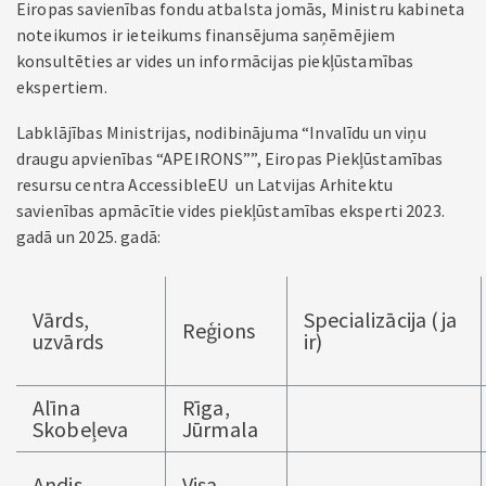
Eiropas savienības fondu atbalsta jomās, Ministru kabineta
noteikumos ir ieteikums finansējuma saņēmējiem
konsultēties ar vides un informācijas piekļūstamības
ekspertiem.
Labklājības Ministrijas, nodibinājuma “Invalīdu un viņu
draugu apvienības “APEIRONS””, Eiropas Piekļūstamības
resursu centra AccessibleEU un Latvijas Arhitektu
savienības apmācītie vides piekļūstamības eksperti 2023.
gadā un 2025. gadā:
Vārds,
Specializācija (ja
Reģions
uzvārds
ir)
Alīna
Rīga,
Skobeļeva
Jūrmala
Andis
Visa