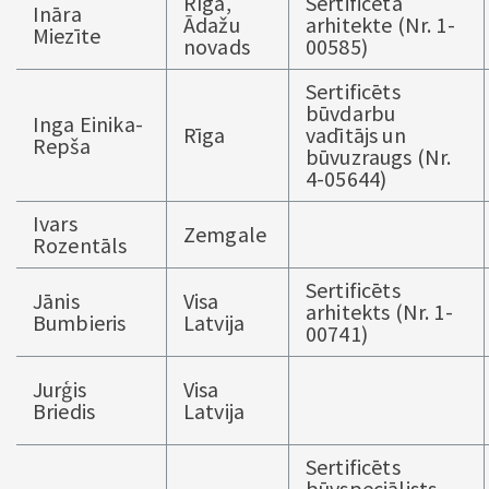
Rīga,
Sertificēta
Ināra
Ādažu
arhitekte (Nr. 1-
Miezīte
novads
00585)
Sertificēts
būvdarbu
Inga Einika-
Rīga
vadītājs un
Repša
būvuzraugs (Nr.
4-05644)
Ivars
Zemgale
Rozentāls
Sertificēts
Jānis
Visa
arhitekts (Nr. 1-
Bumbieris
Latvija
00741)
Jurģis
Visa
Briedis
Latvija
Sertificēts
būvspeciālists