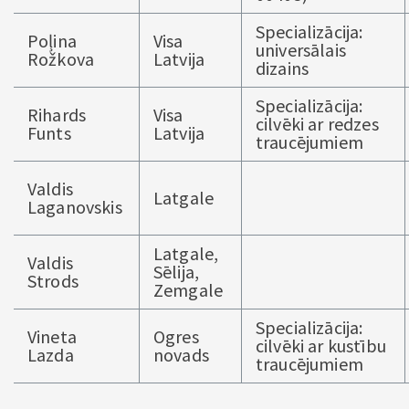
Specializācija:
Poļina
Visa
universālais
Rožkova
Latvija
dizains
Specializācija:
Rihards
Visa
cilvēki ar redzes
Funts
Latvija
traucējumiem
Valdis
Latgale
Laganovskis
Latgale,
Valdis
Sēlija,
Strods
Zemgale
Specializācija:
Vineta
Ogres
cilvēki ar kustību
Lazda
novads
traucējumiem