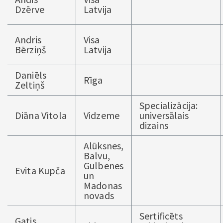
Dzērve
Latvija
Andris
Visa
Bērziņš
Latvija
Daniēls
Rīga
Zeltiņš
Specializācija:
Diāna Vītola
Vidzeme
universālais
dizains
Alūksnes,
Balvu,
Gulbenes
Evita Kupča
un
Madonas
novads
Sertificēts
Gatis