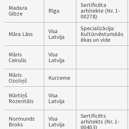
Sertificēta
Madara
Rīga
arhitekte (Nr. 1-
Gibze
00278)
Specializācija:
Visa
Māra Lāss
Kultūrvēsturiskās
Latvija
ēkas un vide
Māris
Visa
Ceirulis
Latvija
Māris
Kurzeme
Ozoliņš
Mārtiņš
Visa
Rozentāls
Latvija
Sertificēts
Normunds
Visa
arhitekts (Nr. 1-
Broks
Latvija
00403)