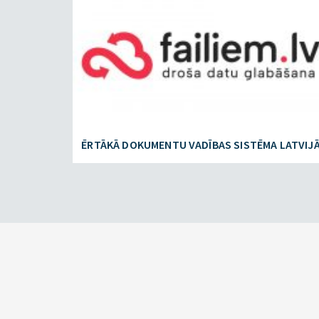
ĒRTĀKĀ DOKUMENTU VADĪBAS SISTĒMA LATVIJ