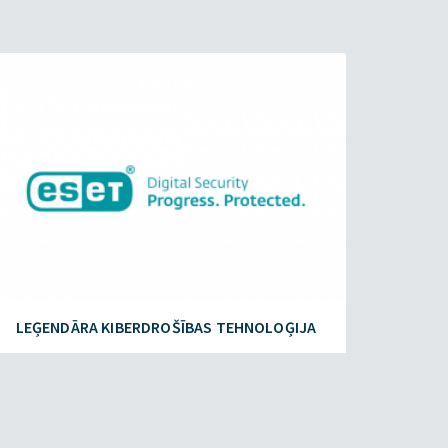
ESET.LV
LEĢENDĀRA KIBERDROŠĪBAS TEHNOLOĢIJA