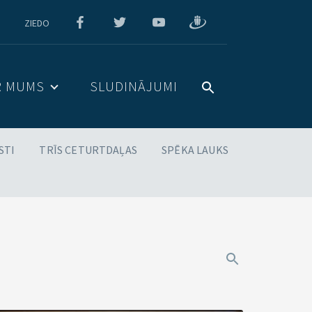
ZIEDO
R MUMS
SLUDINĀJUMI
STI
TRĪS CETURTDAĻAS
SPĒKA LAUKS