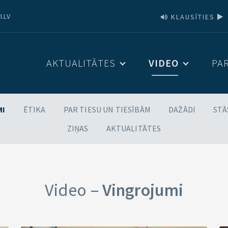
I.LV
KLAUSĪTIES
AKTUALITĀTES
VIDEO
PA
MI
ĒTIKA
PAR TIESU UN TIESĪBĀM
DAŽĀDI
STĀ
ZIŅAS
AKTUALITĀTES
Video –
Vingrojumi