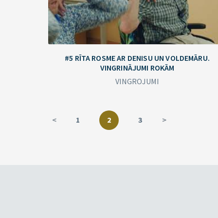
#5 RĪTA ROSME AR DENISU UN VOLDEMĀRU.
VINGRINĀJUMI ROKĀM
VINGROJUMI
<
1
2
3
>