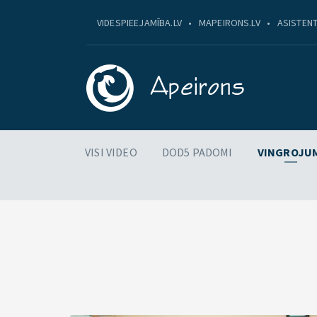
VIDESPIEEJAMĪBA.LV
MAPEIRONS.LV
ASISTENT
VISI VIDEO
DOD5 PADOMI
VINGROJU